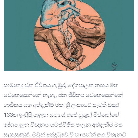
සාමාන්‍ය ජන ජීවිතය ගැඹුරු දේශපාලන න්‍යාය මත
වෙහෙසෙන්නේ නැහැ. ජන ජීවිතය වෙහෙසෙන්නේ
භාවිතය සහ අත්දැකීම් මත. ශ්‍රී ලංකාවේ පැවති වසර
133ක ඉංග්‍රීසි පාලන සමයේ අපේ මුතුන් මිත්තන්ගේ
දේශපාලන විඥානය යටත්විජිත පාලන අත්දැකීම් මත
සැකසුණක්. ඔවුන් අත්දුටුවේ වී හා හේන් ගොවිතැනට