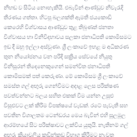
නිහඬ ව සිටිය නොහැකියි. එබැවින් ආණ්ඩුව නිවැරැදි
තීරණය ගත්තා. හිටපු බලශක්ති ඇමති ජයකොඩි
කෙරෙහි විශ්වාසය ආණ්ඩුව තුළ තිබුණත් ජනතා
විශ්වාසය හා විනිවිදභාවය සලකා ජනාධිපති කොමිසමට
ඉඩ දී ඔහු ඉල්ලා අස්වුණා. ශ්‍රී ලංකාවේ ඉහළ ම අධිකරණ
තුන නියෝජනය වන පරිදි සක්‍රිය සේවයේ නියුතු
විනිසුරන් තිදෙනෙකුගෙන් සමන්විත ජනාධිපති
කොමිසමක් පත් කෙරුණා. මේ කොමිසම ශ්‍රී ලංකාවේ
සමස්ත ගල් අඟුරු ගෙන්වීමට අදාළ ලෙස පරීක්ෂණ
පවත්වන්නට බලය සහිත එකක් වීම යන්න උසුළු
විසුළුවට ලක් කිරීම විපක්ෂයේ වැඩක්. රටේ පැවැති සහ
පවතින විශාලතම ටෙන්ඩරය මෙය බැවින් එහි සුලමුල
ආරම්භයේ සිට පරීක්ෂාවට ලක්විය යුතුයි. නැතිනම් ගල්
අඟුරු ක්‍රියාවලිය කඩින්කඩ විභාග කිරීමට නැවත