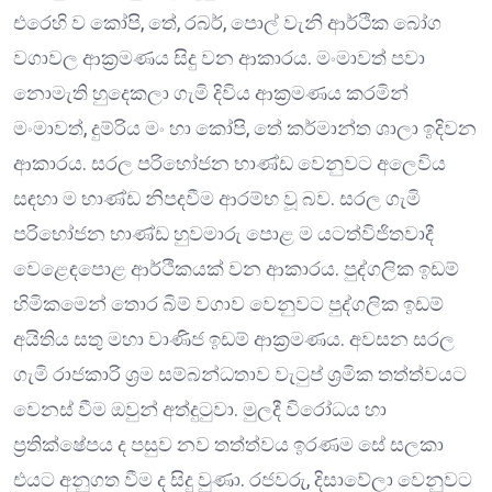
එරෙහි ව කෝපි, තේ, රබර්, පොල් වැනි ආර්ථික බෝග
වගාවල ආක්‍රමණය සිදු වන ආකාරය. මංමාවත් පවා
නොමැති හුදෙකලා ගැමි දිවිය ආක්‍රමණය කරමින්
මංමාවත්, දුම්රිය මං හා කෝපි, තේ කර්මාන්ත ශාලා ඉදිවන
ආකාරය. සරල පරිභෝජන භාණ්ඩ වෙනුවට අලෙවිය
සඳහා ම භාණ්ඩ නිපදවීම ආරම්භ වූ බව. සරල ගැමි
පරිභෝජන භාණ්ඩ හුවමාරු පොළ ම යටත්විජිතවාදී
වෙළෙඳපොළ ආර්ථිකයක් වන ආකාරය. පුද්ගලික ඉඩම්
හිමිකමෙන් තොර බිම් වගාව වෙනුවට පුද්ගලික ඉඩම්
අයිතිය සතු මහා වාණිජ ඉඩම් ආක්‍රමණය. අවසන සරල
ගැමි රාජකාරි ශ්‍රම සම්බන්ධතාව වැටුප් ශ්‍රමික තත්ත්වයට
වෙනස් වීම ඔවුන් අත්දුටුවා. මුලදී විරෝධය හා
ප්‍රතික්ෂේපය ද පසුව නව තත්ත්වය ඉරණම සේ සලකා
එයට අනුගත වීම ද සිදු වුණා. රජවරු, දිසාවේලා වෙනුවට