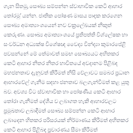
ගැන සිතමු, සෞඛ්‍ය සම්පන්න ස්වාභාවික කෙටි ආහාර
තෝරමු’ යන්න. ජාතික පෝෂණ මාසය පාදක කරගෙන
සෞඛ්‍ය අමාත්‍යාංශයෙන් නව චක්‍රලේඛයක් නිකුත්
කෙරුණා. සෞඛ්‍ය අමාත්‍යාංශයේ ප්‍රතිපත්ති විශ්ලේෂක හා
සංවර්ධන අධ්‍යක්ෂ විශේෂඥ වෛද්‍ය වින්ද්‍යා කුමාරපේළි
පවසන්නේ මේ තේමාවත් සමඟ සෞඛ්‍යයට අහිතකර
කෙටි ආහාර නිතර නිතර භාවිතයේ අවදානම පිළිබඳ
මහජනතාව දැනුවත් කිරීමත් නිසි වේලාවට සමබර ප්‍රධාන
ආහාරවේල් ගැනීම සඳහා ජනතාව බලගැන්වීමත් කළ යුතු
බව. අවශ්‍ය විට ස්වාභාවික හා පෝෂණීය කෙටි ආහාර
තෝරා ගැනීමත් දේශීය ව ලබාගත හැකි ආහාරවලට
ප්‍රමුඛතාව ලබාදීමත් සෞඛ්‍ය සම්පන්න කෙටි ආහාර
ලබාදෙන හිතකර පරිසරයක් නිර්මාණය කිරීමත් අහිතකර
කෙටි ආහාර පිළිබඳ ප්‍රචාරණය සීමා කිරීමත්