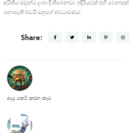
අයිතිය ඔවුන්ට ලබා දී තිබෙනවා. ඉදිරියටත් එහි වෙනසක්
නොමැති බවයි ඔහුගේ අවධාරණය.
Share:
ආයු කෙටි කරන කෑම