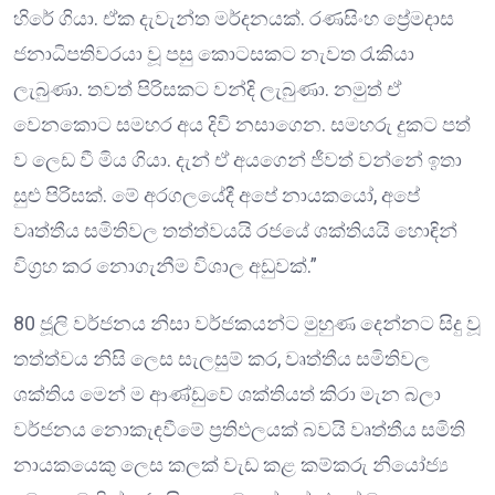
හිරේ ගියා. ඒක දැවැන්ත මර්දනයක්. රණසිංහ ප්‍රේමදාස
ජනාධිපතිවරයා වූ පසු කොටසකට නැවත රැකියා
ලැබුණා. තවත් පිරිසකට වන්දි ලැබුණා. නමුත් ඒ
වෙනකොට සමහර අය දිවි නසාගෙන. සමහරු දුකට පත්
ව ලෙඩ වී මිය ගියා. දැන් ඒ අයගෙන් ජීවත් වන්නේ ඉතා
සුළු පිරිසක්. මේ අරගලයේදී අපේ නායකයෝ, අපේ
වෘත්තීය සමිතිවල තත්ත්වයයි රජයේ ශක්තියයි හොඳින්
විග්‍රහ කර නොගැනීම විශාල අඩුවක්.”
80 ජූලි වර්ජනය නිසා වර්ජකයන්ට මුහුණ දෙන්නට සිදු වූ
තත්ත්වය නිසි ලෙස සැලසුම් කර, වෘත්තීය සමිතිවල
ශක්තිය මෙන් ම ආණ්ඩුවේ ශක්තියත් කිරා මැන බලා
වර්ජනය නොකැඳවීමේ ප්‍රතිඵලයක් බවයි වෘත්තීය සමිති
නායකයෙකු ලෙස කලක් වැඩ කළ කම්කරු නියෝජ්‍ය