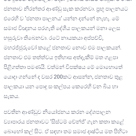
ජනතාව නිරන්තර ආණ්ඩු සැක කරනවා. ප්‍රභූ පාලනයට
එරෙහි ව ‘ජනතා පාලනය’ යන්න දන්නේ නැහැ. මේ
සමාජ විඥානය පරගැති දේශීය පාලකයන් මනා ලෙස
හසුරුවා තිබෙනවා. රටේ නායකයා අප්පච්චි,
මහරජ්ජුරුවෝ කළේ ජනතාව නොව එම පාලකයන්.
ජනතාව එම තත්ත්වය ඉතිහාස අත්දැකීම් මත ගළපා
පිළිගත්තා පමණයි. වත්මන් විපක්ෂය මේ මොහොතේ
යොදා ගන්නේ ද වසර 200කට ආසන්න, ජනතාව තුළ
පාලකයා යන පොදු සංකල්පය කෙරෙහි වන බිය හා
සැකය.
පවතින ආණ්ඩුව නියෝජනය කරන දේශපාලන
ව්‍යාපාරය ජනතාවට ‘සිස්ටම් චේන්ජ්’ ගැන කතා කළේ
බොහෝ කල් සිට. ඒ සඳහා තම සමාජ දෘෂ්ටිය මත පිහිටා