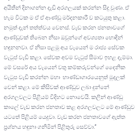
අයිතීන් දිනාගන්න දැඩි අරගලයක් කරන්න සිදු වුණා. ඒ
හැම විටක ම ඒ ඒ ආණ්ඩු මර්දනකාරී ව කටයුතු කළා.
නමුත් දැන් තත්ත්වය වෙනස්. වැඩ කරන ජනතාවගේ
ආණ්ඩුවක් තිබෙන නිසා ඔවුන්ගේ අවශ්‍යතා හොඳින්
හඳුනනවා. ඒ නිසා පළමු අය වැයෙන් ම රාජ්‍ය සේවක
වැටුප් වැඩි කළා. සේවක අවම වැටුප් සීමාව ඉහළ දැම්මා.
මේ වසරේ අය වැයෙන් වතු කම්කරුවන්ගේ දෛනික
වැටුප වැඩි කරන්න මහා භාණ්ඩාගාරයෙනුත් මුදලක්
වෙන් කළා. මේ කිසිවක් ආණ්ඩුව ලබා දුන්නේ
අරගලවලට පිළියම් විදිහට නොවෙයි. කලින් ආණ්ඩු
කාලේ වැඩ කරන ජනතාව කළ අරගලවලට මේ ආණ්ඩුව
යටතේ පිළියම් යෙදුවා. වැඩ කරන ජනතාවගේ ඇත්ත
ප්‍රශ්නය හඳුනා ගනිමින් පිළිතුරු සෙව්වා.”