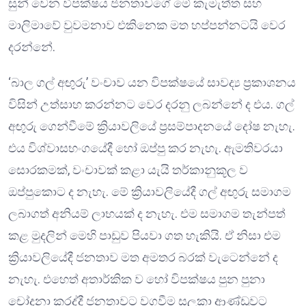
සුන් වෙන විපක්ෂය ජනතාවගේ මේ කැමැත්ත සහ
මාලිමාවේ වුවමනාව එකිනෙක මත හප්පන්නටයි වෙර
දරන්නේ.
‘බාල ගල් අඟුරු’ වංචාව යන විපක්ෂයේ සාවද්‍ය ප්‍රකාශනය
විසින් උත්සාහ කරන්නට වෙර දරනු ලබන්නේ ද එය. ගල්
අඟුරු ගෙන්වීමේ ක්‍රියාවලියේ ප්‍රසම්පාදනයේ දෝෂ නැහැ.
එය විශ්වාසභංගයේදී හෝ ඔප්පු කර නැහැ. ඇමතිවරයා
සොරකමක්, වංචාවක් කළා යැයි තර්කානුකූල ව
ඔප්පුකොට ද නැහැ. මේ ක්‍රියාවලියේදී ගල් අඟුරු සමාගම
ලබාගත් අනියම් ලාභයක් ද නැහැ. එම සමාගම තැන්පත්
කළ මුදලින් මෙහි පාඩුව පියවා ගත හැකියි. ඒ නිසා එම
ක්‍රියාවලියේදී ජනතාව මත අමතර බරක් වැටෙන්නේ ද
නැහැ. එහෙත් අතාර්කික ව හෝ විපක්ෂය පුන පුනා
චෝදනා කරද්දී ජනතාවට වගවීම සලකා ආණ්ඩුවට