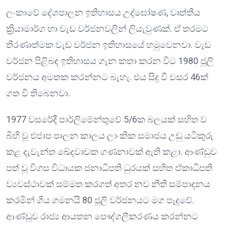
ලංකාවේ දේශපාලන ඉතිහාසය උද්ඝෝෂණ, වෘත්තීය
ක්‍රියාමාර්ග හා වැඩ වර්ජනවලින් ලියැවුණක්. ඒ තරමට
තීරණාත්මක වැඩ වර්ජන ඉතිහාසයේ හමුවෙනවා. වැඩ
වර්ජන පිළිබඳ ඉතිහාසය ගැන කතා කරන විට 1980 ජූලි
වර්ජනය අමතක කරන්නට බැහැ. එය සිදු වී වසර 46ක්
ගත වී තිබෙනවා.
1977 වසරේදී පාර්ලිමේන්තුවේ 5/6ක බලයක් සහිත ව
බිහි වූ එජාප පාලන කාලය ලාංකික සමාජය උඩු යටිකුරු
කළ දැවැන්ත ඛේදවාචක ගණනාවක් ඇති කළා. ආණ්ඩුව
පත් වූ විගස විධායක ජනාධිපති ධුරයක් සහිත ඒකාධිපති
ව්‍යවස්ථාවක් සම්මත කරගත් අතර නව නීති සම්පාදනය
කරමින් ගිය ගමනයි 80 ජූලි වර්ජනයට මග පෑදුවේ.
ආණ්ඩුව රාජ්‍ය ආයතන පෞද්ගලීකරණය කරන්නට