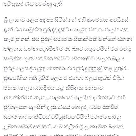
පවිත්‍රකරණය පවතිනු ඇති.
ශ්‍රී ලංකාව ලෙස අද අප සිටින්නේ එහි ආරම්භක අවධියේ.
දැන් එය සාමුහික පුරුද්ද දක්වා යා යුතු ජනතා පාලනයක
කැමැත්තක්. එය පුළුල් සමාජ සංස්කෘතියක් වන්නේ ජනතා
පාලනය යන්න සැබවින් ම ජනතාව සතුවෙමින් එය පොදු
සාමුහික ගුණයක් වන තරමට. ජනතාවට පාලන බලය
පුළුල් ලෙස දිය යුතු වෙනවා. එය පුරුදු පුහුණු කළ යුතුයි.
ප්‍රායෝගික අත්දැකීම් ලෙස ම ජනතා බලය භුක්ති විඳින
ජනතා පාලනයකදී එය යළි කිසිදාක ජනතාව
අත්හරින්නේ නැහැ. පාලකයන් ලෙසින් ද ජනතාව තනි
පුද්ගලයන් ලෙසින් ද දූෂණයේ ගොදුරු බවට පත්වීම
සමාජ හෘද සාක්ෂියේ පවිත්‍රත්වය විසින් පරාජය කරනු
ලබන සමාජයක් කරා යාම ක්ලීන් ශ්‍රී ලංකා වන බැවින්