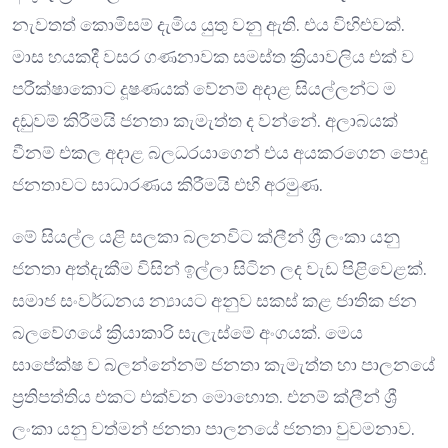
නැවතත් කොමිසම් දැමිය යුතු වනු ඇති. එය විහිළුවක්.
මාස හයකදී වසර ගණනාවක සමස්ත ක්‍රියාවලිය එක් ව
පරීක්ෂාකොට දූෂණයක් වේනම් අදාළ සියල්ලන්ට ම
දඩුවම් කිරීමයි ජනතා කැමැත්ත ද වන්නේ. අලාබයක්
වීනම් එකල අදාළ බලධරයාගෙන් එය අයකරගෙන පොදු
ජනතාවට සාධාරණය කිරීමයි එහි අරමුණ.
මේ සියල්ල යළි සලකා බලනවිට ක්ලීන් ශ්‍රී ලංකා යනු
ජනතා අත්දැකීම විසින් ඉල්ලා සිටින ලද වැඩ පිළිවෙළක්.
සමාජ සංවර්ධනය න්‍යායට අනුව සකස් කළ ජාතික ජන
බලවේගයේ ක්‍රියාකාරි සැලැස්මේ අංගයක්. මෙය
සාපේක්ෂ ව බලන්නේනම් ජනතා කැමැත්ත හා පාලනයේ
ප්‍රතිපත්තිය එකට එක්වන මොහොත. එනම් ක්ලීන් ශ්‍රී
ලංකා යනු වත්මන් ජනතා පාලනයේ ජනතා වුවමනාව.