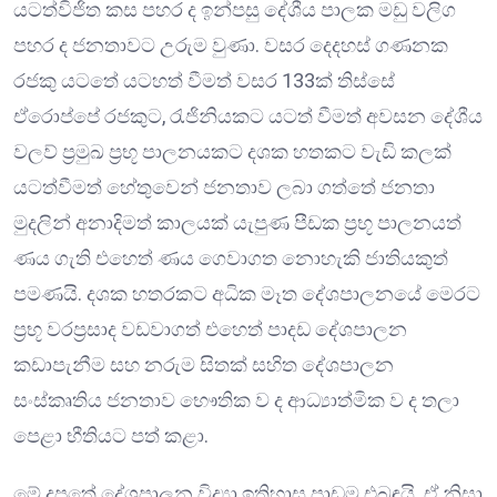
යටත්විජිත කස පහර ද ඉන්පසු දේශීය පාලක මඩු වලිග
පහර ද ජනතාවට උරුම වුණා. වසර දෙදහස් ගණනක
රජකු යටතේ යටහත් වීමත් වසර 133ක් තිස්සේ
ඒරොප්පේ රජකුට, රැජිනියකට යටත් වීමත් අවසන දේශීය
වලව් ප්‍රමුඛ ප්‍රභූ පාලනයකට දශක හතකට වැඩි කලක්
යටත්වීමත් හේතුවෙන් ජනතාව ලබා ගත්තේ ජනතා
මුදලින් අනාදිමත් කාලයක් යැපුණ පීඩක ප්‍රභූ පාලනයත්
ණය ගැති එහෙත් ණය ගෙවාගත නොහැකි ජාතියකුත්
පමණයි. දශක හතරකට අධික මෑත දේශපාලනයේ මෙරට
ප්‍රභූ වරප්‍රසාද වඩවාගත් එහෙත් පාදඩ දේශපාලන
කඩාපැනීම සහ නරුම සිතක් සහිත දේශපාලන
සංස්කෘතිය ජනතාව භෞතික ව ද ආධ්‍යාත්මික ව ද තලා
පෙළා භීතියට පත් කළා.
මේ දුපතේ දේශපාලන විද්‍යා ඉතිහාස පාඩම එබඳුයි. ඒ නිසා