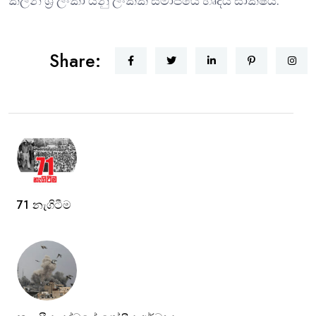
ක්ලීන් ශ්‍රී ලංකා යනු ලංකික සමාජයේ හෘදය සාක්ෂිය.
Share:
71 නැගිටීම