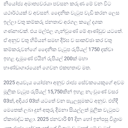
නියෝජ්‍ය අමාත්‍යවරයා පවසන කරුණ මේ වන විට
යථාර්ථයක් ව අවසන්. දෛනික වැටුප වැඩි කරන ලෙස
ඉල්ලා වතු කම්කරු ජනතාව අරගල කළේ දශක
ගණනාවක්. එය මල්ඵල ගැන්වුණේ මේ ආණ්ඩුව යටතේ.
ඒ අනුව වතු හිමියන් සමඟ දීර්ඝ ව සාකච්ඡා කර වතු
කම්කරුවන්ගේ දෛනික වැටුප රුපියල් 1750 දක්වා
ඉහළ දැමුණේ එයින් රුපියල් 200ක් මහා
භාණ්ඩාගාරයෙන් ගෙවන එකඟතාව මත.
2025 අයවැය යෝජනා අනුව රාජ්‍ය සේවකයෙකුගේ අවම
මූලික වැටුප රුපියල් 15,750කින් ඉහළ නැංවුණේ වසර
03ක්, අදියර 03ක් යටතේ වන සැැලසුමකට අනුව. එහිදී
මෙතෙක් ලබා දුන් අතුරු දීමනා සියල්ලත් මූලික වැටුපට
ඒකාබද්ධ කළා. 2025 ජනවාරි 01 දින හෝ ඉන්පසු විශ්‍රාම