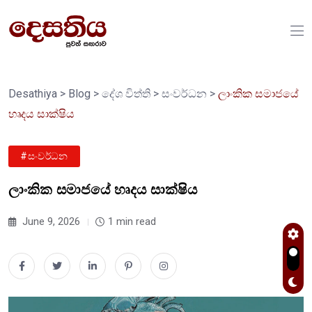
Desathiya
>
Blog
>
දේශ විත්ති
>
සංවර්ධන
>
ලාංකික සමාජයේ
හෘදය සාක්ෂිය
#සංවර්ධන
ලාංකික සමාජයේ හෘදය සාක්ෂිය
June 9, 2026
1 min read