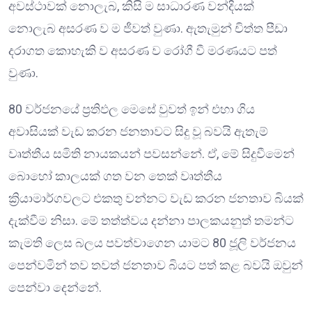
අවස්ථාවක් නොලැබ, කිසි ම සාධාරණ වන්දියක්
නොලැබ අසරණ ව ම ජීවත් වුණා. ඇතැමුන් චිත්ත පීඩා
දරාගත කොහැකි ව අසරණ ව රෝගී වී මරණයට පත්
වුණා.
80 වර්ජනයේ ප්‍රතිඵල මෙසේ වුවත් ඉන් එහා ගිය
අවාසියක් වැඩ කරන ජනතාවට සිදු වූ බවයි ඇතැම්
වෘත්තීය සමිති නායකයන් පවසන්නේ. ඒ, මේ සිදුවීමෙන්
බොහෝ කාලයක් ගත වන තෙක් වෘත්තීය
ක්‍රියාමාර්ගවලට එකතු වන්නට වැඩ කරන ජනතාව බියක්
දැක්වීම නිසා. මේ තත්ත්වය දන්නා පාලකයනුත් තමන්ට
කැමති ලෙස බලය පවත්වාගෙන යාමට 80 ජූලි වර්ජනය
පෙන්වමින් තව තවත් ජනතාව බියට පත් කළ බවයි ඔවුන්
පෙන්වා දෙන්නේ.