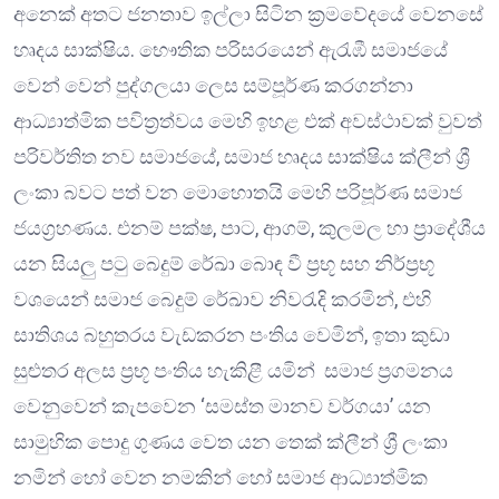
අනෙක් අතට ජනතාව ඉල්ලා සිටින ක්‍රමවේදයේ වෙනසේ
හෘදය සාක්ෂිය. භෞතික පරිසරයෙන් ඇරැඹී සමාජයේ
වෙන් වෙන් පුද්ගලයා ලෙස සම්පූර්ණ කරගන්නා
ආධ්‍යාත්මික පවිත්‍රත්වය මෙහි ඉහළ එක් අවස්ථාවක් වුවත්
පරිවර්තිත නව සමාජයේ, සමාජ හෘදය සාක්ෂිය ක්ලීන් ශ්‍රී
ලංකා බවට පත් වන මොහොතයි මෙහි පරිපූර්ණ සමාජ
ජයග්‍රහණය. එනම් පක්ෂ, පාට, ආගම්, කුලමල හා ප්‍රාදේශීය
යන සියලු පටු බෙදුම් රේඛා බොඳ වී ප්‍රභූ සහ නිර්ප්‍රභූ
වශයෙන් සමාජ බෙදුම් රේඛාව නිවරැදි කරමින්, එහි
සාතිශය බහුතරය වැඩකරන පංතිය වෙමින්, ඉතා කුඩා
සුළුතර අලස ප්‍රභූ පංතිය හැකිළී යමින් සමාජ ප්‍රගමනය
වෙනුවෙන් කැපවෙන ‘සමස්ත මානව වර්ගයා’ යන
සාමුහික පොදු ගුණය වෙත යන තෙක් ක්ලීන් ශ්‍රී ලංකා
නමින් හෝ වෙන නමකින් හෝ සමාජ ආධ්‍යාත්මික