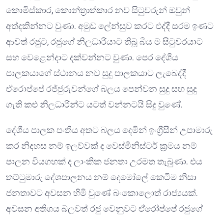
කොමිස්කාර, කොන්ත්‍රාත්කාර නව සිටුවරුන් ඔවුන්
අත්දකින්නට වුණා. අමුඩ ලේන්සුව කරට එද්දී සරම ඉණට
ආවත් රජුට, රජුගේ නිලධාරියාට තිබූ බිය ම සිටුවරයාට
සහ වෙළෙන්දාට දක්වන්නට වුණා. පෙර දේශීය
පාලකයාගේ ස්ථානය නව සුදු පාලකයාට ලැබෙද්දී
ඒරොප්පේ රජ්ජුරුවන්ගේ බලය පෙන්වන සුදු සහ සුදු
ගැති කළු නිලධාරින්ට යටත් වන්නටයි සිදු වුණේ.
දේශීය පාලක පංතිය අතට බලය දෙමින් ඉංග්‍රීසීන් උපාමාරු
කර නිදහස නම් ඉලව්වක් ද වෙස්මිනිස්ටර් ක්‍රමය නම්
පාලන වියගහක් ද ලාංකික ජනතා උරමත තැබුණා. එය
තට්ටුමාරු දේශපාලනය නම් දෙමෝලේ කෙටීම නිසා
ජනතාවට අවසන හිමි වුණේ බංකොලොත් රාජ්‍යයක්.
අවසන අතිශය බලවත් රජු වෙනුවට ඒරෝප්පේ රජුගේ