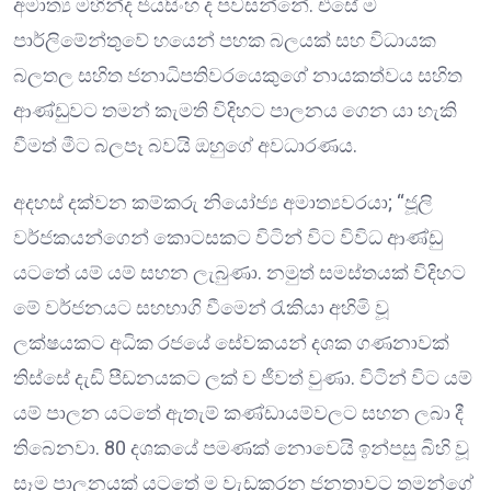
අමාත්‍ය මහින්ද ජයසිංහ ද පවසන්නේ. එසේ ම
පාර්ලිමේන්තුවේ හයෙන් පහක බලයක් සහ විධායක
බලතල සහිත ජනාධිපතිවරයෙකුගේ නායකත්වය සහිත
ආණ්ඩුවට තමන් කැමති විදිහට පාලනය ගෙන යා හැකි
වීමත් මීට බලපෑ බවයි ඔහුගේ අවධාරණය.
අදහස් දක්වන කම්කරු නියෝජ්‍ය අමාත්‍යවරයා; “ජූලි
වර්ජකයන්ගෙන් කොටසකට විටින් විට විවිධ ආණ්ඩු
යටතේ යම් යම් සහන ලැබුණා. නමුත් සමස්තයක් විදිහට
මේ වර්ජනයට සහභාගි වීමෙන් රැකියා අහිමි වූ
ලක්ෂයකට අධික රජයේ සේවකයන් දශක ගණනාවක්
තිස්සේ දැඩි පීඩනයකට ලක් ව ජීවත් වුණා. විටින් විට යම්
යම් පාලන යටතේ ඇතැම් කණ්ඩායම්වලට සහන ලබා දී
තිබෙනවා. 80 දශකයේ පමණක් නොවෙයි ඉන්පසු බිහි වූ
සෑම පාලනයක් යටතේ ම වැඩකරන ජනතාවට තමන්ගේ