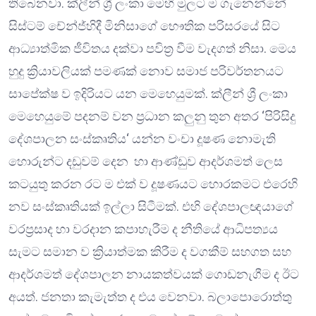
තිබෙනවා. ක්ලීන් ශ්‍රී ලංකා මෙහි මුලට ම ගැනෙන්නේ
සිස්ටම් චේන්ජ්හිදී මිනිසාගේ භෞතික පරිසරයේ සිට
ආධ්‍යාත්මික ජීවිතය දක්වා පවිත්‍ර වීම වැදගත් නිසා. මෙය
හුදු ක්‍රියාවලියක් පමණක් නොව සමාජ පරිවර්තනයට
සාපේක්ෂ ව ඉදිරියට යන මෙහෙයුමක්. ක්ලීන් ශ්‍රී ලංකා
මෙහෙයුමේ පදනම් වන ප්‍රධාන කලුනු තුන අතර ‘පිරිසිදු
දේශපාලන සංස්කෘතිය‘ යන්න වංචා දූෂණ නොමැති
හොරුන්ට දඩුවම් දෙන හා ආණ්ඩුව ආදර්ශමත් ලෙස
කටයුතු කරන රට ම එක් ව දූෂණයට හොරකමට එරෙහි
නව සංස්කෘතියක් ඉල්ලා සිටීමක්. එහි දේශපාලඥයාගේ
වරප්‍රසාද හා වරදාන කපාහැරීම ද නීතියේ ආධිපත්‍යය
සැමට සමාන ව ක්‍රියාත්මක කිරීම ද වගකීම් සහගත සහ
ආදර්ශමත් දේශපාලන නායකත්වයක් ගොඩනැගීම ද ඊට
අයත්. ජනතා කැමැත්ත ද එය වෙනවා. බලාපොරොත්තු