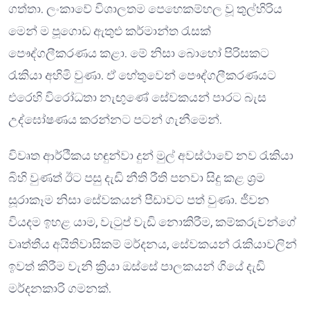
ගත්තා. ලංකාවේ විශාලතම පෙහෙකම්හල වූ තුල්හිරිය
මෙන් ම පූගොඩ ඇතුළු කර්මාන්ත රැසක්
පෞද්ගලීකරණය කළා. මේ නිසා බොහෝ පිරිසකට
රැකියා අහිමි වුණා. ඒ හේතුවෙන් පෞද්ගලීකරණයට
එරෙහි විරෝධතා නැඟුණේ සේවකයන් පාරට බැස
උද්ඝෝෂණය කරන්නට පටන් ගැනීමෙන්.
විවෘත ආර්ථීකය හඳුන්වා දුන් මුල් අවස්ථාවේ නව රැකියා
බිහි වුණත් ඊට පසු දැඩි නීති රීති පනවා සිදු කළ ශ්‍රම
සූරාකෑම නිසා සේවකයන් පීඩාවට පත් වුණා. ජීවන
වියදම ඉහළ යාම, වැටුප් වැඩි නොකිරීම, කම්කරුවන්ගේ
වෘත්තීය අයිතිවාසිකම් මර්දනය, සේවකයන් රැකියාවලින්
ඉවත් කිරීම වැනි ක්‍රියා ඔස්සේ පාලකයන් ගියේ දැඩි
මර්දනකාරි ගමනක්.