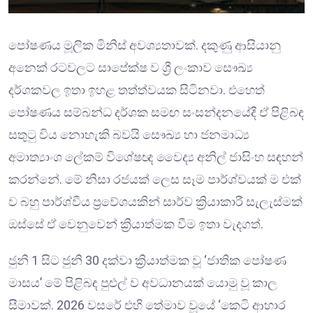
පෝෂණය මූලික මිනිස් අවශ්‍යතාවක්. දකුණු ආසියානු
අනෙක් රටවලට සාපේක්ෂ ව ශ්‍රී ලංකාව සෞඛ්‍ය
දර්ශකවල ඉතා ඉහළ තත්ත්වයක සිටිනවා. එහෙත්
පෝෂණය සම්බන්ධ දර්ශක සමඟ සංසන්දනයේදී ඒ පිළිබඳ
සතුටු විය නොහැකි බවයි සෞඛ්‍ය හා ජනමාධ්‍ය
අමාත්‍යාංශ ලේකම් විශේෂඥ වෛද්‍ය අනිල් ජාසිංහ සඳහන්
කරන්නේ. මේ නිසා රජයක් ලෙස සෑම පාර්ශ්වයක් ම එක්
ව බහු පාර්ශ්වීය ප්‍රවේශයකින් සාර්ව ක්‍රියාකාරී සැලැස්මක්
ඔස්සේ ඒ වෙනුවෙන් ක්‍රියාත්මක වීම ඉතා වැදගත්.
ජුනි 1 සිට ජුනි 30 දක්වා ක්‍රියාත්මක වූ ‘ජාතික පෝෂණ
මාසය’ මේ පිළිබඳ පුළුල් ව අවධානයක් යොමු වූ කාල
සීමාවක්. 2026 වසරේ එහි තේමාව වූයේ ‘කෙටි ආහාර