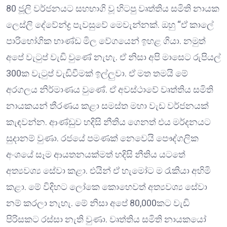
80 ජූලි වර්ජනයට සහභාගි වූ හිටපු වෘත්තිය සමිති නායක
ලෙස්ලි දේවේන්ද්‍ර පැවසුවේ මෙවැන්නක්. ඔහු “ඒ කාලේ
පාරිභෝගික භාණ්ඩ මිල වේගයෙන් ඉහළ ගියා. නමුත්
අපේ වැටුප් වැඩි වුණේ නැහැ. ඒ නිසා අපි මාසෙට රුපියල්
300ක වැටුප් වැඩිවීමක් ඉල්ලුවා. ඒ මත තමයි මේ
අරගලය නිර්මාණය වුණේ. ඒ අවස්ථාවේ වෘත්තිය සමිති
නායකයන් තීරණය කළා සමස්ත මහා වැඩ වර්ජනයක්
කැඳවන්න. ආණ්ඩුව හදිසි නීතිය ගෙනත් එය මර්දනයට
සුදානම් වුණා. රජයේ පමණක් නෙවෙයි පෞද්ගලික
අංශයේ සෑම ආයතනයක්මත් හදිසි නීතිය යටතේ
අත්‍යවශ්‍ය සේවා කළා. එයින් ඒ හැමෝට ම රැකියා අහිමි
කළා. මේ විදිහට ලෝකෙ කොහෙවත් අත්‍යවශ්‍ය සේවා
නම් කරලා නැහැ. මේ නිසා අපේ 80,000කට වැඩි
පිරිසකට රස්සා නැති වුණා. වෘත්තිය සමිති නායකයෝ