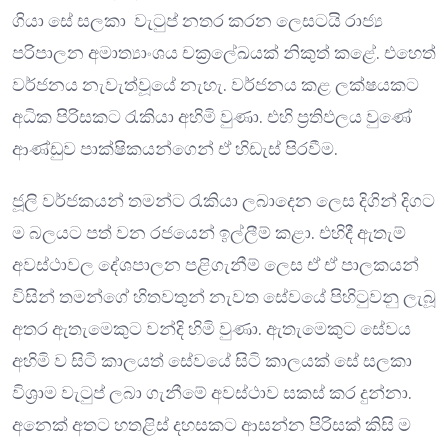
ගියා සේ සලකා වැටුප් නතර කරන ලෙසටයි රාජ්‍ය
පරිපාලන අමාත්‍යාංශය චක්‍රලේඛයක් නිකුත් කළේ. එහෙත්
වර්ජනය නැවැත්වූයේ නැහැ. වර්ජනය කළ ලක්ෂයකට
අධික පිරිසකට රැකියා අහිමි වුණා. එහි ප්‍රතිඵලය වුණේ
ආණ්ඩුව පාක්ෂිකයන්ගෙන් ඒ හිඩැස් පිරවීම.
ජූලි වර්ජකයන් තමන්ට රැකියා ලබාදෙන ලෙස දිගින් දිගට
ම බලයට පත් වන රජයෙන් ඉල්ලීම් කළා. එහිදී ඇතැම්
අවස්ථාවල දේශපාලන පළිගැනීම් ලෙස ඒ ඒ පාලකයන්
විසින් තමන්ගේ හිතවතුන් නැවත සේවයේ පිහිටුවනු ලැබූ
අතර ඇතැමෙකුට වන්දි හිමි වුණා. ඇතැමෙකුට සේවය
අහිමි ව සිටි කාලයත් සේවයේ සිටි කාලයක් සේ සලකා
විශ්‍රාම වැටුප් ලබා ගැනීමේ අවස්ථාව සකස් කර දුන්නා.
අනෙක් අතට හතළිස් දහසකට ආසන්න පිරිසක් කිසි ම