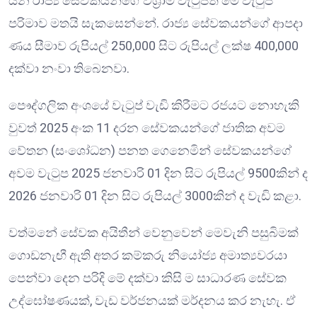
යන රාජ්‍ය සේවකයන්ගේ විශ්‍රාම වැටුපත් මේ වැටුප්
පරිමාව මතයි සැකසෙන්නේ. රාජ්‍ය සේවකයන්ගේ ආපදා
ණය සීමාව රුපියල් 250,000 සිට රුපියල් ලක්ෂ 400,000
දක්වා නංවා තිබෙනවා.
පෞද්ගලික අංශයේ වැටුප් වැඩි කිරීමට රජයට නොහැකි
වුවත් 2025 අංක 11 දරන සේවකයන්ගේ ජාතික අවම
වේතන (සංශෝධන) පනත ගෙනෙමින් සේවකයන්ගේ
අවම වැටුප 2025 ජනවාරි 01 දින සිට රුපියල් 9500කින් ද
2026 ජනවාරි 01 දින සිට රුපියල් 3000කින් ද වැඩි කළා.
වත්මනේ සේවක අයිතීන් වෙනුවෙන් මෙවැනි පසුබිමක්
ගොඩනැඟී ඇති අතර කම්කරු නියෝජ්‍ය අමාත්‍යවරයා
පෙන්වා දෙන පරිදි මේ දක්වා කිසි ම සාධාරණ සේවක
උද්ඝෝෂණයක්, වැඩ වර්ජනයක් මර්දනය කර නැහැ. ඒ