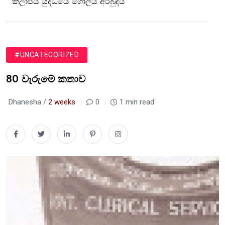
කලාපීය යුද්ධයේ ගෝලීය අර්බුදය
#UNCATEGORIZED
80 වැරුමේ කතාව
Dhanesha /
2 weeks
0
1 min read