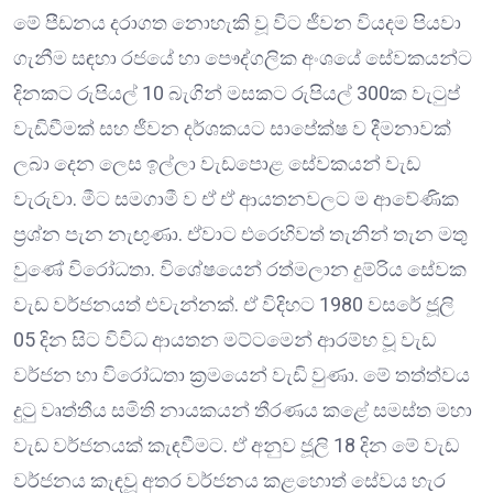
මේ පීඩනය දරාගත නොහැකි වූ විට ජීවන වියදම පියවා
ගැනීම සඳහා රජයේ හා පෞද්ගලික අංශයේ සේවකයන්ට
දිනකට රුපියල් 10 බැගින් මසකට රුපියල් 300ක වැටුප්
වැඩිවීමක් සහ ජීවන දර්ශකයට සාපේක්ෂ ව දීමනාවක්
ලබා දෙන ලෙස ඉල්ලා වැඩපොළ සේවකයන් වැඩ
වැරුවා. මීට සමගාමී ව ඒ ඒ ආයතනවලට ම ආවේණික
ප්‍රශ්න පැන නැඟුණා. ඒවාට එරෙහිවත් තැනින් තැන මතු
වුණේ විරෝධතා. විශේෂයෙන් රත්මලාන දුම්රිය සේවක
වැඩ වර්ජනයත් එවැන්නක්. ඒ විදිහට 1980 වසරේ ජූලි
05 දින සිට විවිධ ආයතන මට්ටමෙන් ආරම්භ වූ වැඩ
වර්ජන හා විරෝධතා ක්‍රමයෙන් වැඩි වුණා. මේ තත්ත්වය
දුටු වෘත්තීය සමිති නායකයන් තීරණය කළේ සමස්ත මහා
වැඩ වර්ජනයක් කැඳවීමට. ඒ අනුව ජූලි 18 දින මේ වැඩ
වර්ජනය කැඳවූ අතර වර්ජනය කළහොත් සේවය හැර