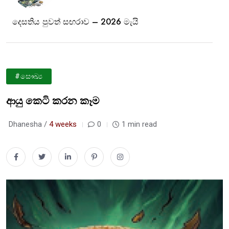
දෙසතිය පුවත් සඟරාව – 2026 මැයි
#සෞඛ්‍ය
ආයු කෙටි කරන කෑම
Dhanesha /
4 weeks
0
1 min read