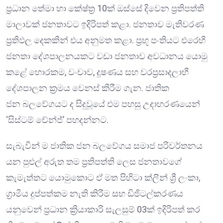
ප්‍රධාන තේමා හා කේෂ්ත්‍ර 10ක් ඔස්සේ දිවෙන ප්‍රතිපත්ති
මාලාවක් ජනතාවට ඉදිරිපත් කළා. ජනතාව මැතිවරණ
ප්‍රතිඵල දෙකකින් එය අනුමත කළා. ප්‍රභූ පංතියට එරෙහි
ජනතා දේශපාලනයකට වඩා ජනතාව අවධානය යොමු
කළේ හොරකම, වංචාව, දූෂණය සහ වරප්‍රසාදලාභී
දේශපාලන ක්‍රමය වෙනස් කිරීම ගැන. ජාතික
ජන බලවේගයට ද සිදුවූයේ එම පහසු උදාහරණයෙන්
‘සිස්ටම් චේන්ජ්’ පහදන්නට.
සැබැවින් ම ජාතික ජන බලවේගය සමාජ පරිවර්තනය
යන පුළුල් අරුත තම ප්‍රතිපත්ති ලෙස ජනතාවගේ
කැමැත්තට යොමුකොට ඒ මත පිහිටා ක්ලීන් ශ්‍රී ලංකා,
ග්‍රාමීය දුප්පත්කම නැති කිරීම සහ ඩිජිටල්කරණය
යනුවෙන් ප්‍රධාන ක්‍රියාකාරි සැලසුම් 03ක් ඉදිරිපත් කර