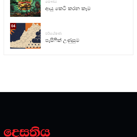
සෞඛ්‍ය
ආයු කෙටි කරන කෑම
04
පර්යේෂණ
පැසිෆික් උණුසුම