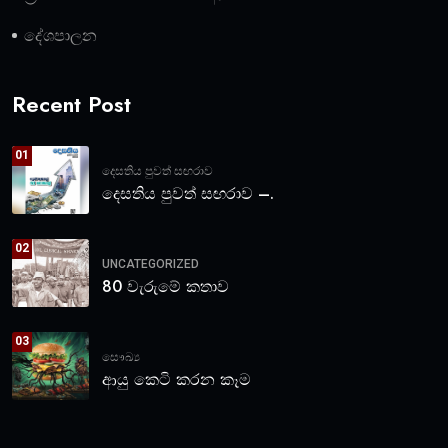
දේශපාලන
Recent Post
01
දෙසතිය පුවත් සඟරාව
දෙසතිය පුවත් සඟරාව –.
02
UNCATEGORIZED
80 වැරුමේ කතාව
03
සෞඛ්‍ය
ආයු කෙටි කරන කෑම