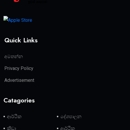
Quick Links
අමතන්න
Privacy Policy
Advertisement
Catagories
ආර්ථික
දේශපාලන
ක්‍රීඩා
ආර්ථික