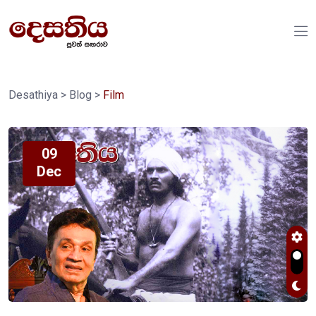
Desathiya
>
Blog
>
Film
09
Dec