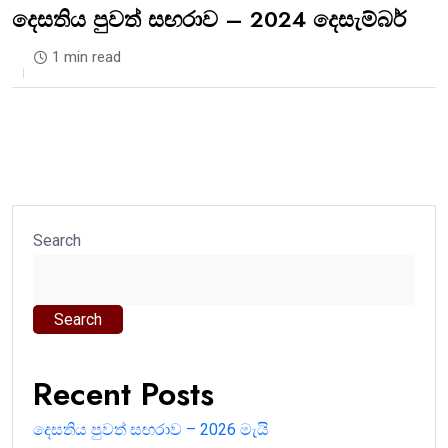
දෙසතිය පුවත් සඟරාව – 2024 දෙසැම්බර්
1 min read
Search
Search
Recent Posts
දෙසතිය පුවත් සඟරාව – 2026 මැයි