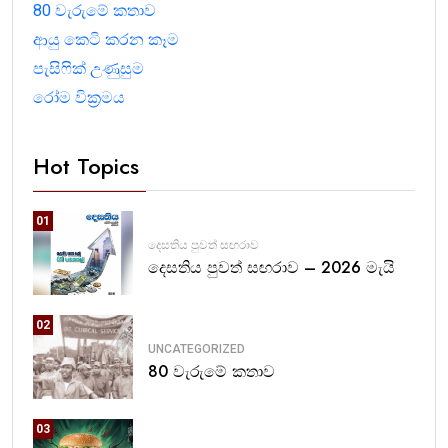
80 වැරුමේ කතාව
ආයු කෙටි කරන කෑම
පැසිෆික් උණුසුම
රෝම වික්‍රමය
Hot Topics
01
දෙසතිය පුවත් සඟරාව
දෙසතිය පුවත් සඟරාව – 2026 මැයි
02
UNCATEGORIZED
80 වැරුමේ කතාව
03