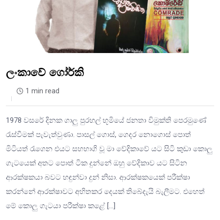
ලංකාවේ ගෝර්කි
1 min read
1978 වසරේ දිනක ගාලු‍ පුරහල් භූමියේ ජනතා විමුක්ති පෙරමුණේ
රැස්වීමක් පැවැත්වුණා. පාසල් ගොස්, ගෙදර නොගොස් පොත්
මිටියත් රැගෙන එයට සහභාගි වූ මා වේදිකාවේ යට සිටි කුඩා කොලු‍
ගැටයෙක් අතට පොත් ටික දුන්නේ ඔහු වේදිකාව යට සිටින
ආරක්ෂකයා බවට හඳුන්වා දුන් නිසා. ආරක්ෂකයෙක් පරීක්ෂා
කරන්නේ ආරක්ෂාවට අහිතකර දෙයක් තිබේදැයි බැලීමට. එහෙත්
මේ කොලු‍ ගැටයා පරීක්ෂා කළේ […]