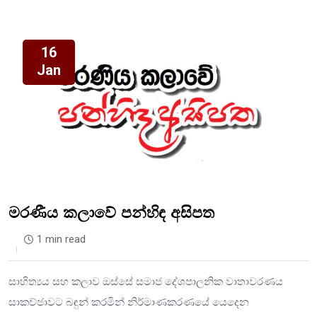
16
Jan
මරණීය කලාවේ පන්හිඳ අසිපත
1 min read
සාහිත්‍යය සහ කලාව ඔස්සේ සමාජ දේශපාලනික වාතාවරණය
සාකච්ඡාවට බඳුන් කරමින් නිර්මාණකරණයේ යෙදෙන