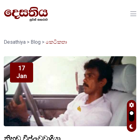
Desathiya
>
Blog
>
කෙටිකතා
17
Jan
නිහඬ විප්ලවවාදියා