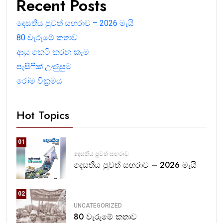
Recent Posts
දෙසතිය පුවත් සඟරාව – 2026 මැයි
80 වැරුමේ කතාව
ආයු කෙටි කරන කෑම
පැසිෆික් උණුසුම
රෝම වික්‍රමය
Hot Topics
01
දෙසතිය පුවත් සඟරාව
දෙසතිය පුවත් සඟරාව – 2026 මැයි
02
UNCATEGORIZED
80 වැරුමේ කතාව