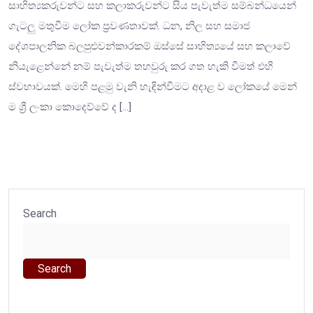
සාහිත්‍යකරුවන්ට සහ කලාකරුවන්ට සිය පැවැත්ම සම්බන්ධයෙන්
ගැටලු මතුවීම ලෝක ප්‍රවණතාවක්. ධන, නිල සහ සමාජ
දේශපාලනික බලපුළුවන්කාරකම් ඔස්සේ සාහිත්‍යයේ සහ කලාවේ
නියැළෙන්නේ නම් පැවැත්ම තහවුරු කර ගත හැකි වීමත් එහි
ස්වභාවයක්. මෙහි පළමු වැනි හැඳින්වීමට අදාළ ව ලෝකයේ මෙන්
ම ශ්‍රී ලංකා කොදෙව්වේ ද […]
Search
Search