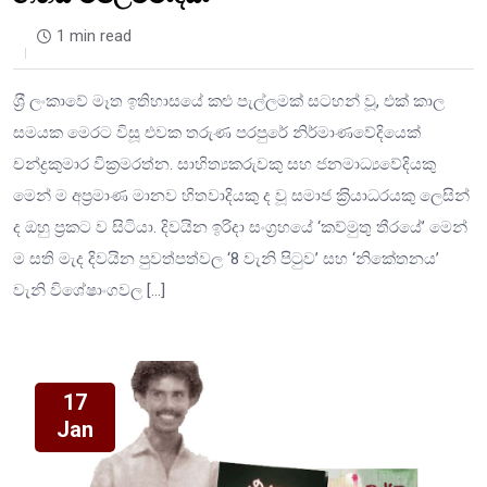
1 min read
ශ‍්‍රී ලංකාවේ මෑත ඉතිහාසයේ කළු පැල්ලමක් සටහන් වූ, එක් කාල
සමයක මෙරට විසූ එවක තරුණ පරපුරේ නිර්මාණවේදියෙක්
චන්ද්‍රකුමාර වික‍්‍රමරත්න. සාහිත්‍යකරුවකු සහ ජනමාධ්‍යවේදියකු
මෙන් ම අප‍්‍රමාණ මානව හිතවාදියකු ද වූ සමාජ ක‍්‍රියාධරයකු ලෙසින්
ද ඔහු ප‍්‍රකට ව සිටියා. දිවයින ඉරිදා සංග‍්‍රහයේ ‘කව්මුතු තීරයේ’ මෙන්
ම සති මැද දිවයින පුවත්පත්වල ‘8 වැනි පිටුව’ සහ ‘නිකේතනය’
වැනි විශේෂාංගවල […]
17
Jan