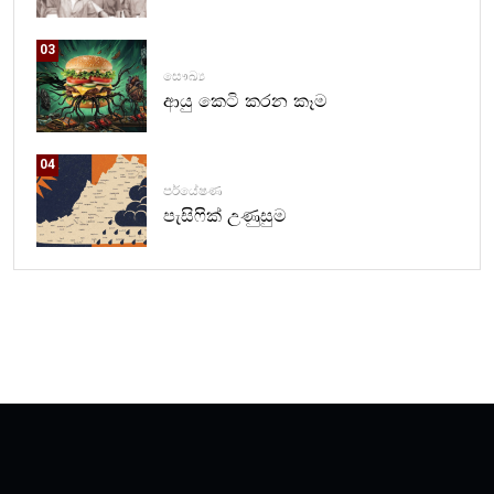
03
සෞඛ්‍ය
ආයු කෙටි කරන කෑම
04
පර්යේෂණ
පැසිෆික් උණුසුම