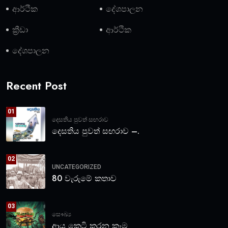
ආර්ථික
දේශපාලන
ක්‍රීඩා
ආර්ථික
දේශපාලන
Recent Post
01
දෙසතිය පුවත් සඟරාව
දෙසතිය පුවත් සඟරාව –.
02
UNCATEGORIZED
80 වැරුමේ කතාව
03
සෞඛ්‍ය
ආයු කෙටි කරන කෑම