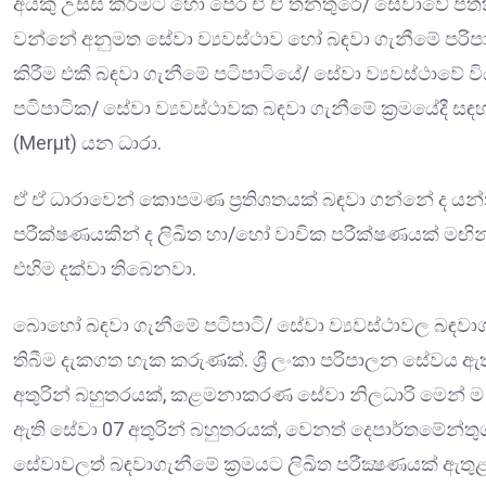
අයකු උසස් කිරීමට හෝ පෙර ඒ ඒ තනතුරේ/ සේවාවේ පත්
වන්නේ අනුමත සේවා ව්‍යවස්ථාව හෝ බඳවා ගැනීමේ පරිපාට
කිරීම එකී බඳවා ගැනීමේ පටිපාටියේ/ සේවා ව්‍යවස්ථාවේ විධ
පටිපාටික/ සේවා ව්‍යවස්ථාවක බඳවා ගැනීමේ ක්‍රමයේදී සඳ
(Merμt) යන ධාරා.
ඒ ඒ ධාරාවෙන් කොපමණ ප්‍රතිශතයක් බඳවා ගන්නේ ද යන්න
පරීක්ෂණයකින් ද ලිඛිත හා/හෝ වාචික පරීක්ෂණයක් මඟින
එහිම දක්වා තිබෙනවා.
බොහෝ බඳවා ගැනීමේ පටිපාටි/ සේවා ව්‍යවස්ථාවල බඳවාගැන
තිබීම දැකගත හැක කරුණක්. ශ්‍රී ලංකා පරිපාලන සේවය ඇ
අතුරින් බහුතරයක්, කළමනාකරණ සේවා නිලධාරි මෙන් ම
ඇති සේවා 07 අතුරින් බහුතරයක්, වෙනත් දෙපාර්තමේන්
සේවාවලත් බඳවාගැනීමේ ක්‍රමයට ලිඛිත පරීක්‍ෂණයක් ඇතුළත