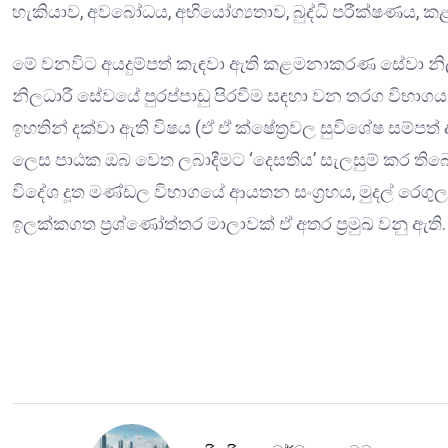
හැකියාව, අවබෝධය, අභියෝග්‍යතාව, බුද්ධි පරීක්ෂණය, 
මේ වනවිට අයදුම්පත් කැඳවා ඇති කළමනාකරණ සේවා 
නිලධාරී සේවයේ පුරප්පාඩු පිරවීම සඳහා වන තරග විභාග
ඉහතින් දක්වා ඇති විෂය (ඒ ඒ ක්ෂේත්‍රවල සුවිශේෂ සම්පත
ලෙස පාඨක ඔබ වෙත ලබාදීමට ‘දෙසතිය’ සැලසුම් කර ත
විදේශ දූත මණ්ඩල විභාගයේ ආයතන සංග්‍රහය, මුදල් රෙගුලාසි,
ඉලක්කගත ප්‍රශ්ණෝත්තර මාලාවක් ඒ අතර ප්‍රමුඛ වනු ඇති.