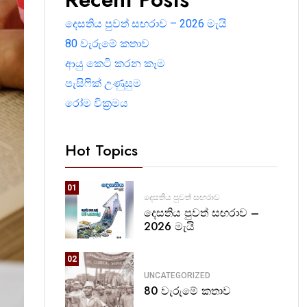
දෙසතිය පුවත් සඟරාව – 2026 මැයි
80 වැරුමේ කතාව
ආයු කෙටි කරන කෑම
පැසිෆික් උණුසුම
රෝම වික්‍රමය
Hot Topics
01
දෙසතිය පුවත් සඟරාව
දෙසතිය පුවත් සඟරාව –
2026 මැයි
02
UNCATEGORIZED
80 වැරුමේ කතාව