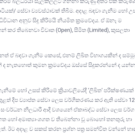
කිරීම් බලධරයා සැලකිල්ලට ගන්නා කරුණු අතර එක් කරුණ
ියක්/ සේවා ව්‍යවස්ථාවක් තිබීම. අදාළ බඳවා ගැනීම හෝ උ
ිවිධාන අනුව සිදු කිරීමයි නියමිත ක්‍රමවේදය. ඒ ඕනෑ ම
හන් කර තිබෙනවා විවෘත (Open), සීමිත (Limited), කුසලතා
ත් ඒ බඳවා ගැනීම කෙසේ, එනම් ලිඛිත විභාගයකින් ද සම්ම
් ද නැතහොත් කුමන ක්‍රමවේදය ඔස්සේ සිදුකරන්නේ ද යන්න
ීමේ හෝ උසස් කිරීමේ ක්‍රියාවලියේදී ‘ලිඛිත’ පරීක්ෂණයක්
තුළත් දීප ව්‍යාප්ත සේවා ලෙස වර්ගීකරණය කර ඇති සේවා 12
 සංවර්ධන නිලධාරී ආදී වශයෙන් ඒකාබද්ධ සේවා ලෙස වර්
තුගත හෝ අමාත්‍යාංශගත ව තිබෙන්නා වූ බොහෝ තනතුරු හා
්. ඊට අදාළ ව සකස් කරන ප්‍රශ්න පත්‍ර සමන්විත වන්නේ භා