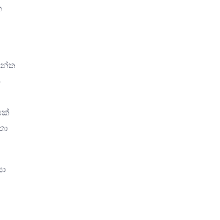
ක
ැන්ත
ත
සක්
තා
සා