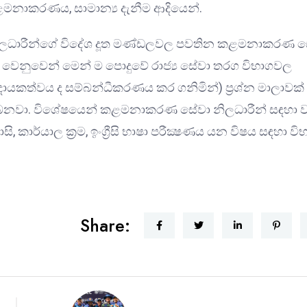
කළමනාකරණය, සාමාන්‍ය දැනීම ආදියෙන්.
නිලධාරීන්ගේ විදේශ දූත මණ්ඩලවල පවතින කළමනාකරණ 
ය වෙනුවෙන් මෙන් ම පොදුවේ රාජ්‍ය සේවා තරග විභාගවල
් දායකත්වය ද සම්බන්ධීකරණය කර ගනිමින්) ප්‍රශ්න මාලාවක්
ිබෙනවා. විශේෂයෙන් කළමනාකරණ සේවා නිලධාරීන් සඳහා
 කාර්යාල ක්‍රම, ඉංග්‍රීසි භාෂා පරීක්‍ෂණය යන විෂය සඳහා වි
Share: