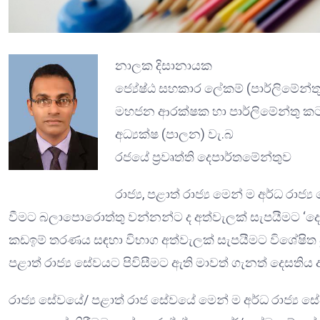
නාලක දිසානායක
ජ්‍යේෂ්ඨ සහකාර ලේකම් (පාර්ලිමේන්ත
මහජන ආරක්ෂක හා පාර්ලිමේන්තු කටයු
අධ්‍යක්ෂ (පාලන) වැ.බ
රජයේ ප්‍රවෘත්ති දෙපාර්තමේන්තුව
රාජ්‍ය, පළාත් රාජ්‍ය මෙන් ම අර්ධ ර
වීමට බලාපොරොත්තු වන්නන්ට ද අත්වැලක් සැපයීමට ‘දෙසත
කඩඉම් තරණය සඳහා විභාග අත්වැලක් සැපයීමට විශේෂිත වූ 
පළාත් රාජ්‍ය සේවයට පිවිසීමට ඇති මාවත් ගැනත් දෙසතිය 
රාජ්‍ය සේවයේ/ පළාත් රාජ සේවයේ මෙන් ම අර්ධ රාජ්‍ය