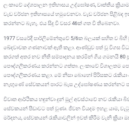
ලංකාවේ දේශපාලන ඉතිහාසය උද්ඝෝෂණ, වෘත්තීය ක්‍රියාම
වැඩ වර්ජන ඉතිහාසයේ හමුවෙනවා. වැඩ වර්ජන පිළිබඳ 
කරන්නට බැහැ. එය සිදු වී වසර 46ක් ගත වී තිබෙනවා.
1977 වසරේදී පාර්ලිමේන්තුවේ 5/6ක බලයක් සහිත ව බිහි
ඛේදවාචක ගණනාවක් ඇති කළා. ආණ්ඩුව පත් වූ විගස විධා
කරගත් අතර නව නීති සම්පාදනය කරමින් ගිය ගමනයි 80 ජ
පෞද්ගලීකරණය කරන්නට ගත්තා. ලංකාවේ විශාලතම පෙහෙක
පෞද්ගලීකරණය කළා. මේ නිසා බොහෝ පිරිසකට රැකියා 
නැඟුණේ සේවකයන් පාරට බැස උද්ඝෝෂණය කරන්නට පට
විවෘත ආර්ථීකය හඳුන්වා දුන් මුල් අවස්ථාවේ නව රැකියා බිහි
සේවකයන් පීඩාවට පත් වුණා. ජීවන වියදම ඉහළ යාම, වැටු
මර්දනය, සේවකයන් රැකියාවලින් ඉවත් කිරීම වැනි ක්‍රියා