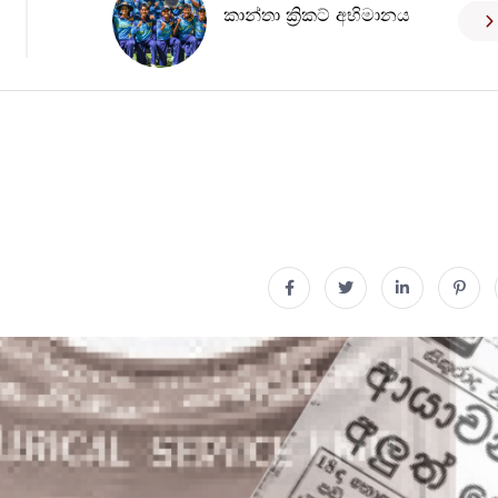
කාන්තා ක්‍රිකට් අභිමානය