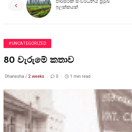
පාරිසරික සංවර්ධනය ප්‍රමුඛ
ඉලක්කයක්
#UNCATEGORIZED
80 වැරුමේ කතාව
Dhanesha /
2 weeks
0
1 min read