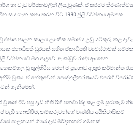
ාර්ග හා වැඩ වර්ජනවලින් ලියැවුණක්. ඒ තරමට තීරණාත්ම
ඉතිහාසය ගැන කතා කරන විට 1980 ජූලි වර්ජනය අමතක
 වූ එජාප පාලන කාලය ලාංකික සමාජය උඩු යටිකුරු කළ දැව
යක ජනාධිපති ධුරයක් සහිත ඒකාධිපති ව්‍යවස්ථාවක් සම්ම
ූලි වර්ජනයට මග පෑදුවේ. ආණ්ඩුව රාජ්‍ය ආයතන
ම්හල වූ තුල්හිරිය මෙන් ම පූගොඩ ඇතුළු කර්මාන්ත රැ
අහිමි වුණා. ඒ හේතුවෙන් පෞද්ගලීකරණයට එරෙහි විරෝධ
න් ගැනීමෙන්.
 වුණත් ඊට පසු දැඩි නීති රීති පනවා සිදු කළ ශ්‍රම සූරාකෑම නි
ප් වැඩි නොකිරීම, කම්කරුවන්ගේ වෘත්තීය අයිතිවාසිකම්
 ඔස්සේ පාලකයන් ගියේ දැඩි මර්දනකාරි ගමනක්.