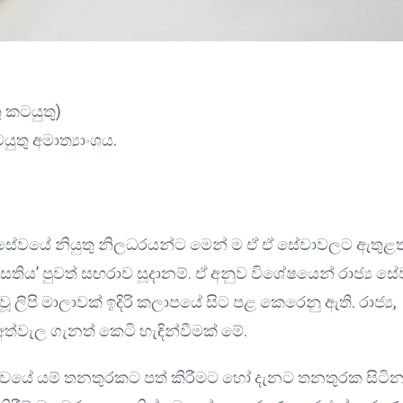
ු කටයුතු)
තු අමාත්‍යාංශය.
ාජ්‍ය සේවයේ නියුතු නිලධරයන්ට මෙන් ම ඒ ඒ සේවාවලට ඇතුළත
ිය’ පුවත් සඟරාව සූදානම්. ඒ අනුව විශේෂයෙන් රාජ්‍ය සේ
ලිපි මාලාවක් ඉදිරි කලාපයේ සිට පළ කෙරෙනු ඇති. රාජ්‍ය,
අත්වැල ගැනත් කෙටි හැඳින්වීමක් මේ.
 සේවයේ යම් තනතුරකට පත් කිරීමට හෝ දැනට තනතුරක සිටි