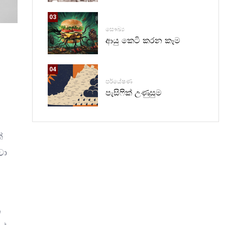
03
සෞඛ්‍ය
ආයු කෙටි කරන කෑම
04
පර්යේෂණ
පැසිෆික් උණුසුම
්
වා
න