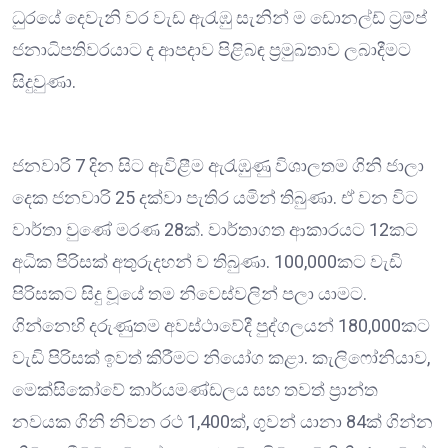
ධුරයේ දෙවැනි වර වැඩ ඇරැඹු සැනින් ම ඩොනල්ඩ් ට්‍රම්ප්
ජනාධිපතිවරයාට ද ආපදාව පිළිබඳ ප්‍රමුඛතාව ලබාදීමට
සිදුවුණා.
ජනවාරි 7 දින සිට ඇවිළීම ඇරැඹුණු විශාලතම ගිනි ජාලා
දෙක ජනවාරි 25 දක්වා පැතිර යමින් තිබුණා. ඒ වන විට
වාර්තා වුණේ මරණ 28ක්. වාර්තාගත ආකාරයට 12කට
අධික පිරිසක් අතුරුදහන් ව තිබුණා. 100,000කට වැඩි
පිරිසකට සිදු වූයේ තම නිවෙස්වලින් පලා යාමට.
ගින්නෙහි දරුණුතම අවස්ථාවේදී පුද්ගලයන් 180,000කට
වැඩි පිරිසක් ඉවත් කිරීමට නියෝග කළා. කැලිෆෝනියාව,
මෙක්සිකෝවේ කාර්යමණ්ඩලය සහ තවත් ප්‍රාන්ත
නවයක ගිනි නිවන රථ 1,400ක්, ගුවන් යානා 84ක් ගින්න