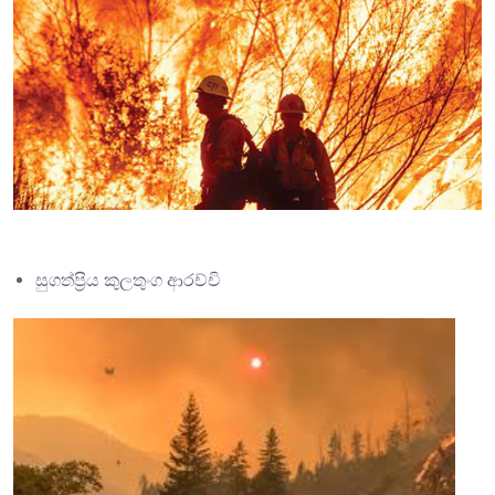
සුගත්ප්‍රිය කුලතුංග ආරච්චි