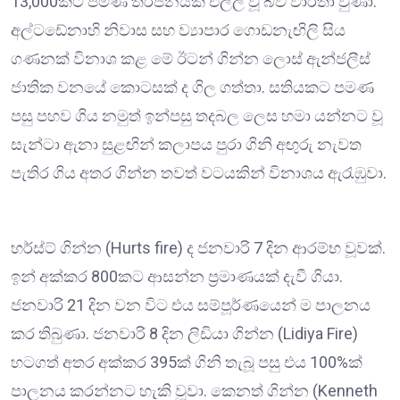
13,000කට පමණ තර්ජනයක් එල්ල වූ බව වාර්තා වුණා.
අල්ටඩේනාහි නිවාස සහ ව්‍යාපාර ගොඩනැඟිලි සිය
ගණනක් විනාශ කළ මේ ඊටන් ගින්න ලොස් ඇන්ජලීස්
ජාතික වනයේ කොටසක් ද ගිල ගත්තා. සතියකට පමණ
පසු පහව ගිය නමුත් ඉන්පසු තදබල ලෙස හමා යන්නට වූ
සැන්ටා ඇනා සුළඟින් කලාපය පුරා ගිනි අඟු‍රු නැවත
පැතිර ගිය අතර ගින්න තවත් වටයකින් විනාශය ඇරැඹුවා.
හර්ස්ට් ගින්න (Hurts fire) ද ජනවාරි 7 දින ආරම්භ වූවක්.
ඉන් අක්කර 800කට ආසන්න ප්‍රමාණයක් දැවී ගියා.
ජනවාරි 21 දින වන විට එය සම්පූර්ණයෙන් ම පාලනය
කර තිබුණා. ජනවාරි 8 දින ලිඩියා ගින්න (Lidiya Fire)
හටගත් අතර අක්කර 395ක් ගිනි තැබූ පසු එය 100%ක්
පාලනය කරන්නට හැකි වූවා. කෙනත් ගින්න (Kenneth