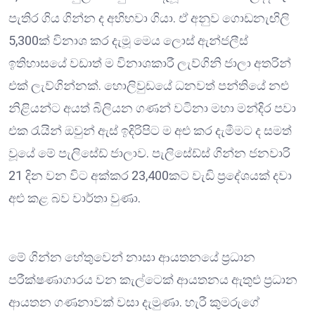
පැතිර ගිය ගින්න ද අභිභවා ගියා. ඒ අනුව ගොඩනැඟිලි
5,300ක් විනාශ කර දැමූ මෙය ලොස් ඇන්ජලීස්
ඉතිහාසයේ වඩාත් ම විනාශකාරී ලැව්ගිනි ජාලා අතරින්
එක් ලැව්ගින්නක්. හොලිවුඩයේ ධනවත් පන්තියේ නළු
නිළියන්ට අයත් බිලියන ගණන් වටිනා මහා මන්දිර පවා
එක රැයින් ඔවුන් ඇස් ඉදිරිපිට ම අළු කර දැමීමට ද සමත්
වූයේ මේ පැලිසේඩ් ජාලාව. පැලිසේඩ්ස් ගින්න ජනවාරි
21 දින වන විට අක්කර 23,400කට වැඩි ප්‍රදේශයක් දවා
අළු කළ බව වාර්තා වුණා.
මේ ගින්න හේතුවෙන් නාසා ආයතනයේ ප්‍රධාන
පරීක්ෂණාගාරය වන කැල්ටෙක් ආයතනය ඇතුළු ප්‍රධාන
ආයතන ගණනාවක් වසා දැමුණා. හැරී කුමරුගේ