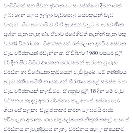
වැඩිවීමක් සහ ජීවන දර්ශකයට සාපේක්ෂ ව දීමනාවක්
ලබා දෙන ලෙස ඉල්ලා වැඩපොළ සේවකයන් වැඩ
වැරුවා. මීට සමගාමී ව ඒ ඒ ආයතනවලට ම ආවේණික
ප්‍රශ්න පැන නැඟුණා. ඒවාට එරෙහිවත් තැනින් තැන මතු
වුණේ විරෝධතා. විශේෂයෙන් රත්මලාන දුම්රිය සේවක
වැඩ වර්ජනයත් එවැන්නක්. ඒ විදිහට 1980 වසරේ ජූලි
05 දින සිට විවිධ ආයතන මට්ටමෙන් ආරම්භ වූ වැඩ
වර්ජන හා විරෝධතා ක්‍රමයෙන් වැඩි වුණා. මේ තත්ත්වය
දුටු වෘත්තීය සමිති නායකයන් තීරණය කළේ සමස්ත මහා
වැඩ වර්ජනයක් කැඳවීමට. ඒ අනුව ජූලි 18 දින මේ වැඩ
වර්ජනය කැඳවූ අතර වර්ජනය කළහොත් සේවය හැර
ගියා සේ සලකා වැටුප් නතර කරන ලෙසටයි රාජ්‍ය
පරිපාලන අමාත්‍යාංශය චක්‍රලේඛයක් නිකුත් කළේ. එහෙත්
වර්ජනය නැවැත්වූයේ නැහැ. වර්ජනය කළ ලක්ෂයකට