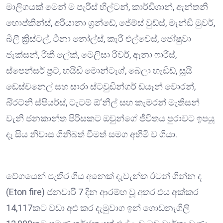
මාලිගයක් මෙන් ම පැරිස් හිල්ටන්, කාර්ඩිශාන්, ඇන්තනි
හොප්කින්ස්, අරියානා ග්‍රන්ඩේ, ජේම්ස් වුඩ්ස්, මැන්ඩි මුවර්,
බිලී ක්‍රිස්ටල්, ටීනා නෝල්ස්, කැරී එල්වෙස්, ජෝෂුවා
ජැක්සන්, රිකී ලේක්, මෙලිසා රිවර්, ඇනා ෆාරිස්,
ස්පෙන්සර් ප්‍රට්, හයිඩි මොන්ටැග්, බෙලා හැඩිඩ්, සූයි
ඩෙස්චනෙල් සහ සාරා ස්ටවුඩින්ගර් ඩයෑන් වොරන්,
බි්‍රට්නි ස්පියර්ස්, ටැටම් ඕ‘නීල් සහ කැමරන් මැතිසන්
වැනි ජනකාන්ත පිරිසකට ඔවුන්ගේ ජීවිතය පුරාවට ඉපයූ
දෑ සිය නිවාස ගිනිබත් වීමත් සමග අහිමි ව ගියා.
වේගයෙන් පැතිර ගිය අනෙක් දැවැන්ත ඊටන් ගින්න ද
(Eton fire) ජනවාරි 7 දින ආරම්භ වූ අතර එය අක්කර
14,117කට වඩා අළු කර දැමුවාග ඉන් ගොඩනැගිලි