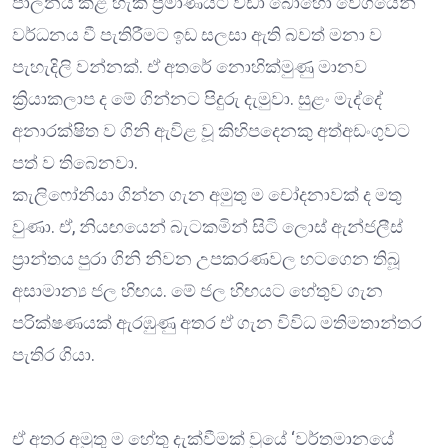
පාලනය කළ හැකි ප්‍රමාණයට වඩා බොහෝ වේගයෙන්
වර්ධනය වී පැතිරීමට ඉඩ සලසා ඇති බවත් මනා ව
පැහැදිලි වන්නක්. ඒ අතරේ නොහික්මුණු මානව
ක්‍රියාකලාප ද මේ ගින්නට පිදුරු දැමුවා. සුළං මැද්දේ
අනාරක්ෂිත ව ගිනි ඇවිළ වූ කිහිපදෙනකු අත්අඩංගුවට
පත් ව තිබෙනවා.
කැලිෆෝනියා ගින්න ගැන අමුතු ම චෝදනාවක් ද මතු
වුණා. ඒ, නියඟයෙන් බැටකමින් සිටි ලොස් ඇන්ජලීස්
ප්‍රාන්තය පුරා ගිනි නිවන උපකරණවල හටගෙන තිබූ
අසාමාන්‍ය ජල හිඟය. මේ ජල හිඟයට හේතුව ගැන
පරික්ෂණයක් ඇරඹුණු අතර ඒ ගැන විවිධ මතිමතාන්තර
පැතිර ගියා.
ඒ අතර අමුතු ම හේතු දැක්වීමක් වුයේ ‘වර්තමානයේ