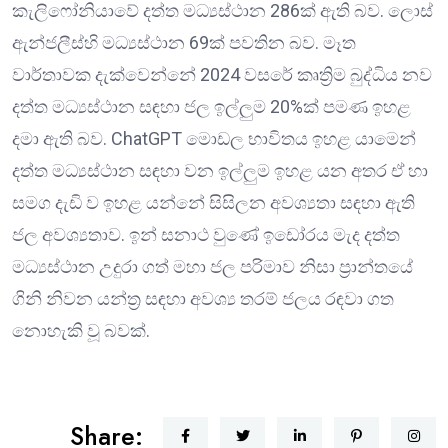
කැලිෆෝනියාවේ දත්ත මධ්‍යස්ථාන 286ක් ඇති බව. ලොස්
ඇන්ජලීස්හි මධ්‍යස්ථාන 69ක් පවතින බව. මෑත
වාර්තාවක දැක්වෙන්නේ 2024 වසරේ කෘත්‍රිම බුද්ධිය නව
දත්ත මධ්‍යස්ථාන සඳහා ජල ඉල්ලු‍ම 20%ක් පමණ ඉහළ
දමා ඇති බව. ChatGPT මොඩල භාවිතය ඉහළ යාමෙන්
දත්ත මධ්‍යස්ථාන සඳහා වන ඉල්ලු‍ම ඉහළ යන අතර ඒ හා
සමග දැඩි ව ඉහළ යන්නේ සිසිලන අවශ්‍යතා සඳහා ඇති
ජල අවශ්‍යතාව. ඉන් සනාථ වුණේ ඉඩෝරය මැද දත්ත
මධ්‍යස්ථාන උදුරා ගත් මහා ජල පරිමාව නිසා ප්‍රාන්තයේ
ගිනි නිවන යන්ත්‍ර සඳහා අවශ්‍ය තරම් ජලය රඳවා ගත
නොහැකි වූ බවක්.
Share: