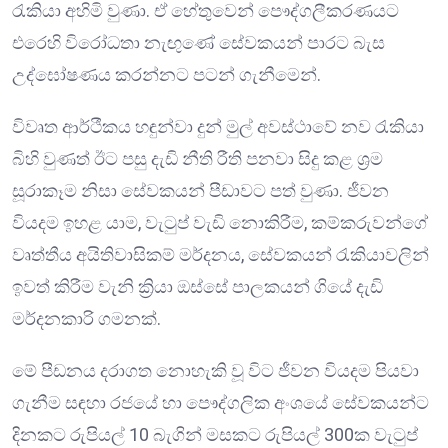
රැකියා අහිමි වුණා. ඒ හේතුවෙන් පෞද්ගලීකරණයට
එරෙහි විරෝධතා නැඟුණේ සේවකයන් පාරට බැස
උද්ඝෝෂණය කරන්නට පටන් ගැනීමෙන්.
විවෘත ආර්ථීකය හඳුන්වා දුන් මුල් අවස්ථාවේ නව රැකියා
බිහි වුණත් ඊට පසු දැඩි නීති රීති පනවා සිදු කළ ශ්‍රම
සූරාකෑම නිසා සේවකයන් පීඩාවට පත් වුණා. ජීවන
වියදම ඉහළ යාම, වැටුප් වැඩි නොකිරීම, කම්කරුවන්ගේ
වෘත්තීය අයිතිවාසිකම් මර්දනය, සේවකයන් රැකියාවලින්
ඉවත් කිරීම වැනි ක්‍රියා ඔස්සේ පාලකයන් ගියේ දැඩි
මර්දනකාරි ගමනක්.
මේ පීඩනය දරාගත නොහැකි වූ විට ජීවන වියදම පියවා
ගැනීම සඳහා රජයේ හා පෞද්ගලික අංශයේ සේවකයන්ට
දිනකට රුපියල් 10 බැගින් මසකට රුපියල් 300ක වැටුප්