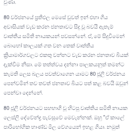
වුණා.
80 වර්ජනයේ ප්‍රතිඵල මෙසේ වුවත් ඉන් එහා ගිය
අවාසියක් වැඩ කරන ජනතාවට සිදු වූ බවයි ඇතැම්
වෘත්තීය සමිති නායකයන් පවසන්නේ. ඒ, මේ සිදුවීමෙන්
බොහෝ කාලයක් ගත වන තෙක් වෘත්තීය
ක්‍රියාමාර්ගවලට එකතු වන්නට වැඩ කරන ජනතාව බියක්
දැක්වීම නිසා. මේ තත්ත්වය දන්නා පාලකයනුත් තමන්ට
කැමති ලෙස බලය පවත්වාගෙන යාමට 80 ජූලි වර්ජනය
පෙන්වමින් තව තවත් ජනතාව බියට පත් කළ බවයි ඔවුන්
පෙන්වා දෙන්නේ.
80 ජූලි වර්ජනයට සහභාගි වූ හිටපු වෘත්තිය සමිති නායක
ලෙස්ලි දේවේන්ද්‍ර පැවසුවේ මෙවැන්නක්. ඔහු “ඒ කාලේ
පාරිභෝගික භාණ්ඩ මිල වේගයෙන් ඉහළ ගියා. නමුත්