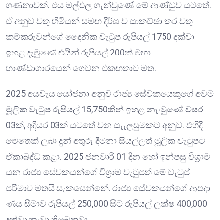
ගණනාවක්. එය මල්ඵල ගැන්වුණේ මේ ආණ්ඩුව යටතේ.
ඒ අනුව වතු හිමියන් සමඟ දීර්ඝ ව සාකච්ඡා කර වතු
කම්කරුවන්ගේ දෛනික වැටුප රුපියල් 1750 දක්වා
ඉහළ දැමුණේ එයින් රුපියල් 200ක් මහා
භාණ්ඩාගාරයෙන් ගෙවන එකඟතාව මත.
2025 අයවැය යෝජනා අනුව රාජ්‍ය සේවකයෙකුගේ අවම
මූලික වැටුප රුපියල් 15,750කින් ඉහළ නැංවුණේ වසර
03ක්, අදියර 03ක් යටතේ වන සැැලසුමකට අනුව. එහිදී
මෙතෙක් ලබා දුන් අතුරු දීමනා සියල්ලත් මූලික වැටුපට
ඒකාබද්ධ කළා. 2025 ජනවාරි 01 දින හෝ ඉන්පසු විශ්‍රාම
යන රාජ්‍ය සේවකයන්ගේ විශ්‍රාම වැටුපත් මේ වැටුප්
පරිමාව මතයි සැකසෙන්නේ. රාජ්‍ය සේවකයන්ගේ ආපදා
ණය සීමාව රුපියල් 250,000 සිට රුපියල් ලක්ෂ 400,000
දක්වා නංවා තිබෙනවා.