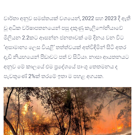
වාර්තා අනුව සමස්තයක් වශයෙන්, 2022 සහ 2023 දී ඇති
වූ අධික වර්ෂාපතනයෙන් පසු දකුණු කැලිෆෝනියාවේ
මිලියන 2.2කට ආසන්න ජනතාවක් මේ දිනය වන විට
‘අසාමාන්‍ය ලෙස වියළි’‍ තත්ත්වයක් අත්විඳිමින් සිටි අතර
දැඩි නියඟයෙන් පීඩාවට පත් ව සිටියා. නාසා ආයතනයට
අනුව මේ කාලයේ එම ප්‍රදේශයේ පාංශු තෙතමනය ද
පැවතුණේ 2%ක් තරමේ ඉතා ම පහළ අගයක.