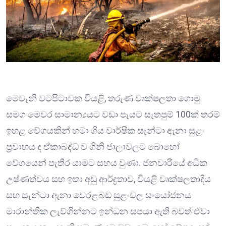
මෙවැනි වටපිටාවක වියළි, තරුණ වෘක්ෂලතා ගොමු
සමග මෙවර සාමාන්‍යයට වඩා පැයට සැතපුම් 100ක් තරම්
ඉහළ වේගයකින් හමා ගිය වාර්ෂික සැන්ටා ඇනා සුළං
ප්‍රවාහය ද ඒකාබද්ධ ව ගිනි ජාලාවලට බොහෝ
වේගයෙන් පැතිර යාමට සහය වුණා. ජනවාරියේ අධික
උෂ්ණත්වය සහ ඉතා අඩු ආර්ද්‍රතාව, වියළි වෘක්ෂලතාදිය
සහ සැන්ටා ඇනා වෙරළබඩ සුළංවල සංයෝජනය
මාරාන්තික ලැව්ගින්නට ඉන්ධන සපයා ඇති බවත් ඒවා