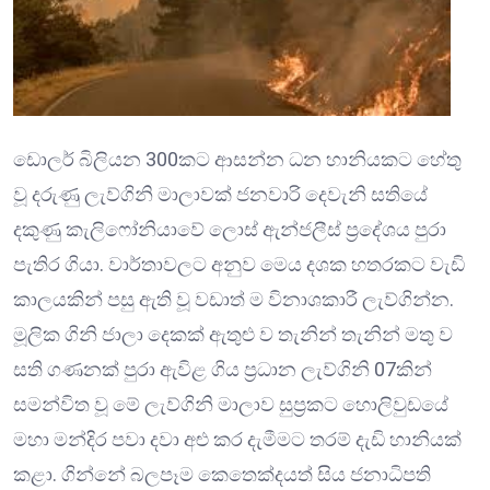
ඩොලර් බිලියන 300කට ආසන්න ධන හානියකට හේතු
වූ දරුණු ලැව්ගිනි මාලාවක් ජනවාරි දෙවැනි සතියේ
දකුණු කැලිෆෝනියාවේ ලොස් ඇන්ජලීස් ප්‍රදේශය පුරා
පැතිර ගියා. වාර්තාවලට අනුව මෙය දශක හතරකට වැඩි
කාලයකින් පසු ඇති වූ වඩාත් ම විනාශකාරී ලැව්ගින්න.
මූලික ගිනි ජාලා දෙකක් ඇතුළු ව තැනින් තැනින් මතු ව
සති ගණනක් පුරා ඇවිළ ගිය ප්‍රධාන ලැව්ගිනි 07කින්
සමන්විත වූ මේ ලැව්ගිනි මාලාව සුප්‍රකට හොලිවුඩයේ
මහා මන්දිර පවා දවා අළු කර දැමීමට තරම් දැඩි හානියක්
කළා. ගින්නේ බලපෑම කෙතෙක්දයත් සිය ජනාධිපති