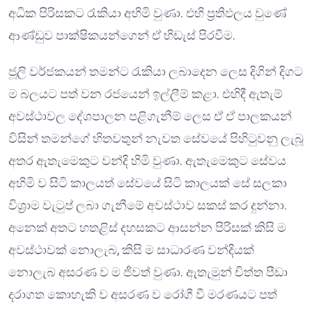
අධික පිරිසකට රැකියා අහිමි වුණා. එහි ප්‍රතිඵලය වුණේ
ආණ්ඩුව පාක්ෂිකයන්ගෙන් ඒ හිඩැස් පිරවීම.
ජූලි වර්ජකයන් තමන්ට රැකියා ලබාදෙන ලෙස දිගින් දිගට
ම බලයට පත් වන රජයෙන් ඉල්ලීම් කළා. එහිදී ඇතැම්
අවස්ථාවල දේශපාලන පළිගැනීම් ලෙස ඒ ඒ පාලකයන්
විසින් තමන්ගේ හිතවතුන් නැවත සේවයේ පිහිටුවනු ලැබූ
අතර ඇතැමෙකුට වන්දි හිමි වුණා. ඇතැමෙකුට සේවය
අහිමි ව සිටි කාලයත් සේවයේ සිටි කාලයක් සේ සලකා
විශ්‍රාම වැටුප් ලබා ගැනීමේ අවස්ථාව සකස් කර දුන්නා.
අනෙක් අතට හතළිස් දහසකට ආසන්න පිරිසක් කිසි ම
අවස්ථාවක් නොලැබ, කිසි ම සාධාරණ වන්දියක්
නොලැබ අසරණ ව ම ජීවත් වුණා. ඇතැමුන් චිත්ත පීඩා
දරාගත කොහැකි ව අසරණ ව රෝගී වී මරණයට පත්