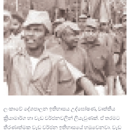
ලංකාවේ දේශපාලන ඉතිහාසය උද්ඝෝෂණ, වෘත්තීය
ක්‍රියාමාර්ග හා වැඩ වර්ජනවලින් ලියැවුණක්. ඒ තරමට
තීරණාත්මක වැඩ වර්ජන ඉතිහාසයේ හමුවෙනවා. වැඩ