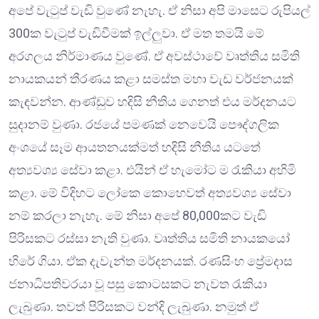
අපේ වැටුප් වැඩි වුණේ නැහැ. ඒ නිසා අපි මාසෙට රුපියල්
300ක වැටුප් වැඩිවීමක් ඉල්ලුවා. ඒ මත තමයි මේ
අරගලය නිර්මාණය වුණේ. ඒ අවස්ථාවේ වෘත්තිය සමිති
නායකයන් තීරණය කළා සමස්ත මහා වැඩ වර්ජනයක්
කැඳවන්න. ආණ්ඩුව හදිසි නීතිය ගෙනත් එය මර්දනයට
සුදානම් වුණා. රජයේ පමණක් නෙවෙයි පෞද්ගලික
අංශයේ සෑම ආයතනයක්මත් හදිසි නීතිය යටතේ
අත්‍යවශ්‍ය සේවා කළා. එයින් ඒ හැමෝට ම රැකියා අහිමි
කළා. මේ විදිහට ලෝකෙ කොහෙවත් අත්‍යවශ්‍ය සේවා
නම් කරලා නැහැ. මේ නිසා අපේ 80,000කට වැඩි
පිරිසකට රස්සා නැති වුණා. වෘත්තිය සමිති නායකයෝ
හිරේ ගියා. ඒක දැවැන්ත මර්දනයක්. රණසිංහ ප්‍රේමදාස
ජනාධිපතිවරයා වූ පසු කොටසකට නැවත රැකියා
ලැබුණා. තවත් පිරිසකට වන්දි ලැබුණා. නමුත් ඒ