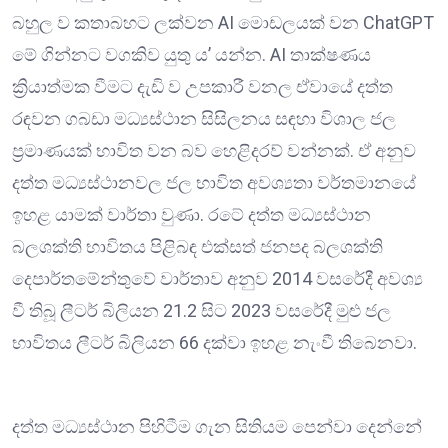
බහුල ව කතාබහට ලක්වන AI මොඩලයක් වන ChatGPT
මේ ගින්නට වගකිව යුතු ය’ යන්න. AI තාක්ෂණය
ක්‍රියාත්මක වීමට දැඩි ව උපකාරී වනල ඒවායේ දත්ත
රඳවන ගබඩා මධ්‍යස්ථාන සිසිලනය සඳහා විශාල ජල
ප්‍රමාණයක් භාවිත වන බව හෙළිදරව් වන්නක්. ඒ අනුව
දත්ත මධ්‍යස්ථානවල ජල භාවිත අවශ්‍යතා වර්තමානයේ
ඉහළ යාමක් වාර්තා වුණා. රටේ දත්ත මධ්‍යස්ථාන
බලශක්ති භාවිතය පිළිබඳ එක්සත් ජනපද බලශක්ති
දෙපාර්තමේන්තුවේ වාර්තාව අනුව 2014 වසරේදී අවශ්‍ය
වී තිබූ ලීටර් බිලියන 21.2 සිට 2023 වසරේදී මුළු ජල
භාවිතය ලීටර් බිලියන 66 දක්වා ඉහළ නැංවී තිබෙනවා.
දත්ත මධ්‍යස්ථාන පිහිටීම ගැන සිතියම පෙන්වා දෙන්නේ