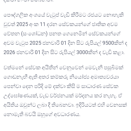
පෞද්ගලික අංශයේ වැටුප් වැඩි කිරීමට රජයට නොහැකි
වුවත් 2025 අංක 11 දරන සේවකයන්ගේ ජාතික අවම
වේතන (සංශෝධන) පනත ගෙනෙමින් සේවකයන්ගේ
අවම වැටුප 2025 ජනවාරි 01 දින සිට රුපියල් 9500කින් ද
2026 ජනවාරි 01 දින සිට රුපියල් 3000කින් ද වැඩි කළා.
වත්මනේ සේවක අයිතීන් වෙනුවෙන් මෙවැනි පසුබිමක්
ගොඩනැඟී ඇති අතර කම්කරු නියෝජ්‍ය අමාත්‍යවරයා
පෙන්වා දෙන පරිදි මේ දක්වා කිසි ම සාධාරණ සේවක
උද්ඝෝෂණයක්, වැඩ වර්ජනයක් මර්දනය කර නැහැ. ඒ
අයිතිය ඔවුන්ට ලබා දී තිබෙනවා. ඉදිරියටත් එහි වෙනසක්
නොමැති බවයි ඔහුගේ අවධාරණය.