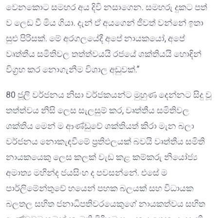
වෙනකොට සමහර අය දිවි නසාගෙන. සමහරු දුකට පත්
ව ලෙඩ වී මිය ගියා. දැන් ඒ අයගෙන් ජීවත් වන්නේ ඉතා
සුළු පිරිසක්. මේ අරගලයේදී අපේ නායකයෝ, අපේ
වෘත්තීය සමිතිවල තත්ත්වයයි රජයේ ශක්තියයි හොඳින්
විග්‍රහ කර නොගැනීම විශාල අඩුවක්.”
80 ජූලි වර්ජනය නිසා වර්ජකයන්ට මුහුණ දෙන්නට සිදු වූ
තත්ත්වය නිසි ලෙස සැලසුම් කර, වෘත්තීය සමිතිවල
ශක්තිය මෙන් ම ආණ්ඩුවේ ශක්තියත් කිරා මැන බලා
වර්ජනය නොකැඳවීමේ ප්‍රතිඵලයක් බවයි වෘත්තීය සමිති
නායකයෙකු ලෙස කලක් වැඩ කළ කම්කරු නියෝජ්‍ය
අමාත්‍ය මහින්ද ජයසිංහ ද පවසන්නේ. එසේ ම
පාර්ලිමේන්තුවේ හයෙන් පහක බලයක් සහ විධායක
බලතල සහිත ජනාධිපතිවරයෙකුගේ නායකත්වය සහිත