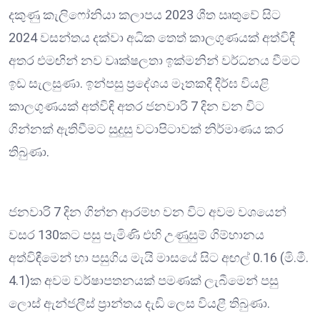
දකුණු කැලිෆෝනියා කලාපය 2023 ශීත ඍතුවේ සිට
2024 වසන්තය දක්වා අධික තෙත් කාලගුණයක් අත්විඳී
අතර එමඟින් නව වෘක්ෂලතා ඉක්මනින් වර්ධනය වීමට
ඉඩ සැලසුණා. ඉන්පසු ප්‍රදේශය මෑතකදී දීර්ඝ වියළි
කාලගුණයක් අත්විඳි අතර ජනවාරි 7 දින වන විට
ගින්නක් ඇතිවීමට සුදුසු වටාපිටාවක් නිර්මාණය කර
තිබුණා.
ජනවාරි 7 දින ගින්න ආරම්භ වන විට අවම වශයෙන්
වසර 130කට පසු පැමිණි එහි උණුසුම් ගිම්හානය
අත්විඳීමෙන් හා පසුගිය මැයි මාසයේ සිට අඟල් 0.16 (මි.මී.
4.1)ක අවම වර්ෂාපතනයක් පමණක් ලැබීමෙන් පසු
ලොස් ඇන්ජලීස් ප්‍රාන්තය දැඩි ලෙස වියළී තිබුණා.