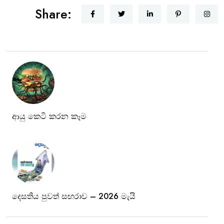
Share:
ආයු කෙටි කරන කෑම
දෙසතිය පුවත් සඟරාව – 2026 මැයි