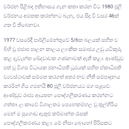
වර්ජන පිළිබඳ ඉතිහාසය ගැන කතා කරන විට 1980 ජූලි
වර්ජනය අමතක කරන්නට බැහැ. එය සිදු වී වසර 46ක්
ගත වී තිබෙනවා.
1977 වසරේදී පාර්ලිමේන්තුවේ 5/6ක බලයක් සහිත ව
බිහි වූ එජාප පාලන කාලය ලාංකික සමාජය උඩු යටිකුරු
කළ දැවැන්ත ඛේදවාචක ගණනාවක් ඇති කළා. ආණ්ඩුව
පත් වූ විගස විධායක ජනාධිපති ධුරයක් සහිත ඒකාධිපති
ව්‍යවස්ථාවක් සම්මත කරගත් අතර නව නීති සම්පාදනය
කරමින් ගිය ගමනයි 80 ජූලි වර්ජනයට මග පෑදුවේ.
ආණ්ඩුව රාජ්‍ය ආයතන පෞද්ගලීකරණය කරන්නට
ගත්තා. ලංකාවේ විශාලතම පෙහෙකම්හල වූ තුල්හිරිය
මෙන් ම පූගොඩ ඇතුළු කර්මාන්ත රැසක්
පෞද්ගලීකරණය කළා. මේ නිසා බොහෝ පිරිසකට