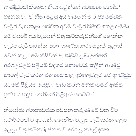
ආණ්ඩුවක් තිබෙන නිසා ඔවුන්ගේ අවශ්‍යතා හොඳින්
හඳුනනවා. ඒ නිසා පළමු අය වැයෙන් ම රාජ්‍ය සේවක
වැටුප් වැඩි කළා. සේවක අවම වැටුප් සීමාව ඉහළ දැම්මා.
මේ වසරේ අය වැයෙන් වතු කම්කරුවන්ගේ දෛනික
වැටුප වැඩි කරන්න මහා භාණ්ඩාගාරයෙනුත් මුදලක්
වෙන් කළා. මේ කිසිවක් ආණ්ඩුව ලබා දුන්නේ
අරගලවලට පිළියම් විදිහට නොවෙයි. කලින් ආණ්ඩු
කාලේ වැඩ කරන ජනතාව කළ අරගලවලට මේ ආණ්ඩුව
යටතේ පිළියම් යෙදුවා. වැඩ කරන ජනතාවගේ ඇත්ත
ප්‍රශ්නය හඳුනා ගනිමින් පිළිතුරු සෙව්වා.”
නියෝජ්‍ය අමාත්‍යවරයා පවසන කරුණ මේ වන විට
යථාර්ථයක් ව අවසන්. දෛනික වැටුප වැඩි කරන ලෙස
ඉල්ලා වතු කම්කරු ජනතාව අරගල කළේ දශක