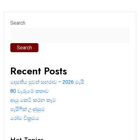
Search
Search
Recent Posts
දෙසතිය පුවත් සඟරාව – 2026 මැයි
80 වැරුමේ කතාව
ආයු කෙටි කරන කෑම
පැසිෆික් උණුසුම
රෝම වික්‍රමය
Hot Topics