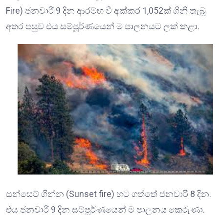
Fire) ජනවාරි 9 දින ආරම්භ වී අක්කර 1,052ක් ගිනි තැබූ
අතර පසුව එය සම්පූර්ණයෙන් ම පාලනයට ලක් කළා.
සන්සෙට් ගින්න (Sunset fire) හට ගත්තේ ජනවාරි 8 දින.
එය ජනවාරි 9 දින සම්පූර්ණයෙන් ම පාලනය කෙරුණා.