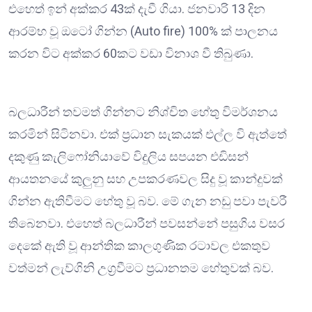
එහෙත් ඉන් අක්කර 43ක් දැවී ගියා. ජනවාරි 13 දින
ආරම්භ වූ ඔටෝ ගින්න (Auto fire) 100% ක් පාලනය
කරන විට අක්කර 60කට වඩා විනාශ වී තිබුණා.
බලධාරීන් තවමත් ගින්නට නිශ්චිත හේතු විමර්ශනය
කරමින් සිටිනවා. එක් ප්‍රධාන සැකයක් එල්ල වි ඇත්තේ
දකුණු කැලිෆෝනියාවේ විදුලිය සපයන එඩිසන්
ආයතනයේ කුලු‍නු සහ උපකරණවල සිදු වූ කාන්දුවක්
ගින්න ඇතිවීමට හේතු වූ බව. මේ ගැන නඩු පවා පැවරී
තිබෙනවා. එහෙත් බලධාරීන් පවසන්නේ පසුගිය වසර
දෙකේ ඇති වූ ආන්තික කාලගුණික රටාවල එකතුව
වත්මන් ලැව්ගිනි උග්‍රවීමට ප්‍රධානතම හේතුවක් බව.