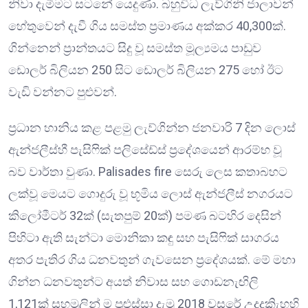
නිවා දැමීමට සටනේ යෙදුණා. බහුවිධ ලැව්ගිනි ජාලාවන්
හේතුවෙන් දැවී ගිය සමස්ත ප්‍රමාණය අක්කර 40,300ක්.
ගින්නෙන් ප්‍රාන්තයට සිදු වූ සමස්ත මූල්‍යමය පාඩුව
ඩොලර් බිලියන 250 සිට ඩොලර් බිලියන 275 හෝ ඊට
වැඩි වන්නට පුළුවන්.
ප්‍රධාන හානිය කළ පළමු ලැව්ගින්න ජනවාරි 7 දින ලොස්
ඇන්ජලීස්හී පැසිෆික් පලිසේඩ්ස් ප්‍රදේශයෙන් ආරම්භ වූ
බව වාර්තා වුණා. Palisades fire සෙරු ලෙස කතාබහට
ලක්වූ මෙයට ගොදුරු වූ භූමිය ලොස් ඇන්ජලීස් නගරයට
කිලෝමීටර් 32ක් (සැතපුම් 20ක්) පමණ බටහිර දෙසින්
පිහිටා ඇති සැන්ටා මොනිකා කඳු සහ පැසිෆික් සාගරය
අතර පැතිර ගිය ධනවතුන් ගැවසෙන ප්‍රදේශයක්. මේ මහා
ගින්න ධනවතුන්ට අයත් නිවාස සහ ගොඩනැඟිලි
1,121ක් සහමුලින් ම පුළුස්සා දැමූ 2018 වසරේ උදදකිැහහි