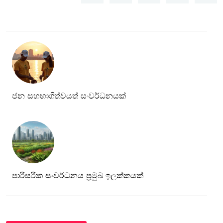
ජන සහභාගිත්වයත් සංවර්ධනයක්
පාරිසරික සංවර්ධනය ප්‍රමුඛ ඉලක්කයක්