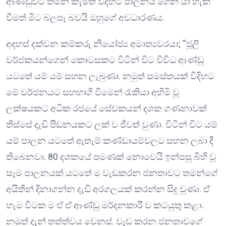
ආණ්ඩුවට තමන් කැමති විදිහට පාලනය ගෙන යා හැකි
වීමත් මීට බලපෑ බවයි ඔහුගේ අවධාරණය.
අදහස් දක්වන කම්කරු නියෝජ්‍ය අමාත්‍යවරයා; “ජූලි
වර්ජකයන්ගෙන් කොටසකට විටින් විට විවිධ ආණ්ඩු
යටතේ යම් යම් සහන ලැබුණා. නමුත් සමස්තයක් විදිහට
මේ වර්ජනයට සහභාගි වීමෙන් රැකියා අහිමි වූ
ලක්ෂයකට අධික රජයේ සේවකයන් දශක ගණනාවක්
තිස්සේ දැඩි පීඩනයකට ලක් ව ජීවත් වුණා. විටින් විට යම්
යම් පාලන යටතේ ඇතැම් කණ්ඩායම්වලට සහන ලබා දී
තිබෙනවා. 80 දශකයේ පමණක් නොවෙයි ඉන්පසු බිහි වූ
සෑම පාලනයක් යටතේ ම වැඩකරන ජනතාවට තමන්ගේ
අයිතීන් දිනාගන්න දැඩි අරගලයක් කරන්න සිදු වුණා. ඒ
හැම විටක ම ඒ ඒ ආණ්ඩු මර්දනකාරී ව කටයුතු කළා.
නමුත් දැන් තත්ත්වය වෙනස්. වැඩ කරන ජනතාවගේ