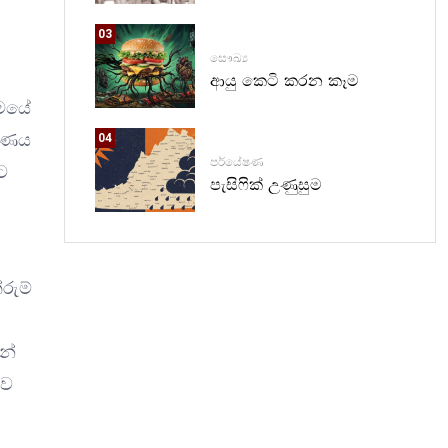
03
සෞඛ්‍ය
ආයු කෙටි කරන කෑම
රමයේ
ීරණය
04
පර්යේෂණ
ට
පැසිෆික් උණුසුම
රුම්
න්
ුව