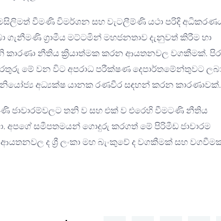
විමසිලිමත් වීමණි විමර්ශන සහ වැටලීම්ණි යථා පරිදි අධිකර
ා ගැනීමණි ග්‍රාමීය මට්ටමින් මහජනතාව දැනුවත් කිරීම හා
ැනි කාරණා නීතිය ක්‍රියාත්මක කරන ආයතනවල වගකීමක්. පිර
ොරතුරු මේ වන විට අපරාධ පරීක්ෂණ දෙපාර්තමේන්තුවට ලබා 
ත් නියෝජ්‍ය අධ්‍යක්ෂ යානක රණවීර සඳහන් කරන කාරණාවක්.
ටණි ජාවාරම්වලට තනි ව සහ එක් ව එරෙහි වීමටණි නීතිය
 වනවා. අපගේ සමීපතමයන් ගොදුරු කරගත් මේ පිරිමීඩ ජාවාරම
ආයතනවල ද ශ්‍රී ලංකා මහ බැංකුවේ ද වගකීමක් සහ වගවීමක්