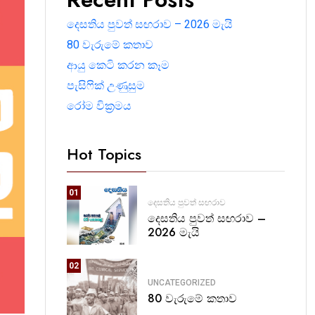
දෙසතිය පුවත් සඟරාව – 2026 මැයි
80 වැරුමේ කතාව
ආයු කෙටි කරන කෑම
පැසිෆික් උණුසුම
රෝම වික්‍රමය
Hot Topics
01
දෙසතිය පුවත් සඟරාව
දෙසතිය පුවත් සඟරාව –
2026 මැයි
02
UNCATEGORIZED
80 වැරුමේ කතාව