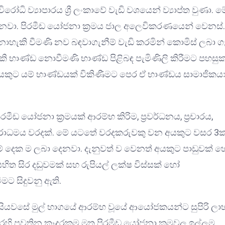
ධි ව්‍යාපාරය ශ්‍රී ලංකාවේ වැඩි වශයෙන් ව්‍යාප්ත වුණා. ම
ෙනවා. පිරමීඩ යෝජනා ක්‍රමය ජාල අලෙවිකරණයෙන් වෙනස්.
ොහැකි වීමණි නව බඳවාගැනීම් වැඩි කරමින් කොමිස් ලබා ග
 භාණ්ඩ නොවීමණි භාණ්ඩ පිළිබඳ පැමිණිලි කිරීමට පහසුක
යකුට යම් භාණ්ඩයක් විකිණීමට පෙර ඒ භාණ්ඩය සාමාජිකය
ඩ යෝජනා ක්‍රමයක් ආරම්භ කිරිම, ප්‍රවර්ධනය, ප්‍රචාරය,
ාධමය වරදක්. මේ යටතේ වරදකරුවකු වන අයකුට වසර 3ක
වම් දෙක ම ලබා දෙනවා. දැනුවත් ව වෙනත් අයකුට පාඩුවක් 
 සිර දඩුවමක් සහ රුපියල් ලක්ෂ විස්සක් හෝ
ට සිදුවනු ඇති.
නි සියවසේ මුල් භාගයේ ආරම්භ වූයේ ආයෝජකයන්ට සුපිරි ලා
හි පවතින කෑදරකම මත පිරමීඩ යෝජනා ක්‍රමවල ඉල්ලුම