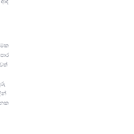
 ආදී
ත්මක
ාපාර
වත්
රු
ින්
යානක