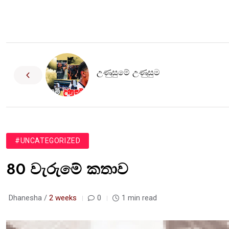
උණුසුමේ උණුසුම
#UNCATEGORIZED
80 වැරුමේ කතාව
Dhanesha /
2 weeks
0
1 min read