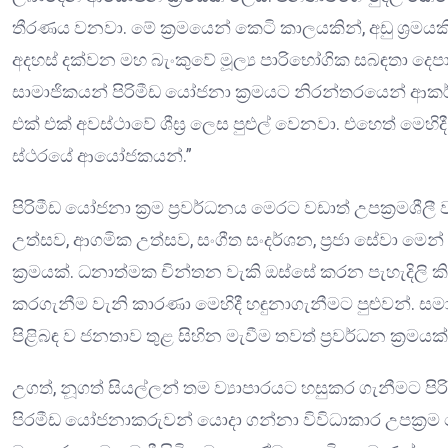
තීරණය වනවා. මේ ක්‍රමයෙන් කෙටි කාලයකින්, අඩු ශ්
අදහස් දක්වන මහ බැංකුවේ මූල්‍ය පාරිභෝගික සබඳතා දෙප
සාමාජිකයන් පිරිමීඩ යෝජනා ක්‍රමයට නිරන්තරයෙන් ආක
එක් එක් අවස්ථාවේ ශීඝ්‍ර ලෙස පුළුල් වෙනවා. එහෙත් මෙහ
ස්ථරයේ ආයෝජකයන්.”
පිරිමීඩ යෝජනා ක්‍රම ප්‍රවර්ධනය මෙරට වඩාත් උපක්‍රමශීල
උත්සව, ආගමික උත්සව, සංගීත සංදර්ශන, ප්‍රජා සේවා මෙන් 
ක්‍රමයක්. ධනාත්මක චින්තන වැකි ඔස්සේ කරන පැහැදිලි කි
කරගැනීම වැනි කාරණා මෙහිදී හඳුනාගැනීමට පුළුවන්. සම
පිළිබඳ ව ජනතාව තුළ සිහින මැවීම තවත් ප්‍රවර්ධන ක්‍රමයක්
උගත්, නූගත් සියල්ලන් තම ව්‍යාපාරයට හසුකර ගැනීමට ප
පිරමීඩ යෝජනාකරුවන් යොදා ගන්නා විවිධාකාර උපක්‍රම හ