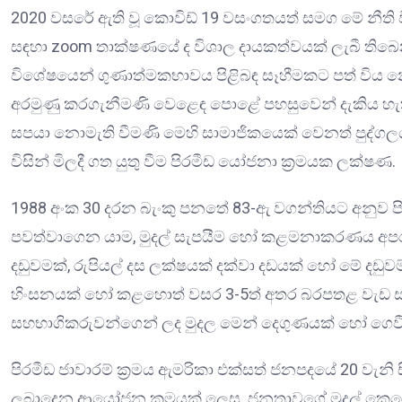
2020 වසරේ ඇති වූ කොවිඩ් 19 වසංගතයත් සමග මේ නීති විරෝ
සඳහා zoom තාක්ෂණයේ ද විශාල දායකත්වයක් ලැබී තිබ
විශේෂයෙන් ගුණාත්මකභාවය පිළිබඳ සෑහීමකට පත් විය න
අරමුණු කරගැනීමණි වෙළෙඳ පොළේ පහසුවෙන් දැකිය හැකි
සපයා නොමැති වීමණි මෙහි සාමාජිකයෙක් වෙනත් පුද්ගල
විසින් මිලදී ගත යුතු වීම පිරමීඩ යෝජනා ක්‍රමයක ලක්ෂණ.
1988 අංක 30 දරන බැංකු පනතේ 83-ඇ වගන්තියට අනුව පිරමී
පවත්වාගෙන යාම, මුදල් සැපයීම හෝ කළමනාකරණය අපර
දඩුවමක්, රුපියල් දස ලක්ෂයක් දක්වා දඩයක් හෝ මේ දඩු
හිංසනයක් හෝ කළහොත් වසර 3-5ත් අතර බරපතළ වැඩ සහිත
සහභාගිකරුවන්ගෙන් ලද මුදල මෙන් දෙගුණයක් හෝ ගෙවීම
පිරමීඩ ජාවාරම් ක්‍රමය ඇමරිකා එක්සත් ජනපදයේ 20 වැ
ලබාදෙන ආයෝජන ක්‍රමයක් ලෙස. ජනතාවගේ මුදල් කෙරෙ