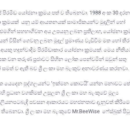
රමීඩ යෝජනා ක්‍රමය පත් ව තිබෙනවා. 1988 අංක 30 දරන
ක්‍රමයක් යනු යම් ආයතනයක් සාමාජිකයන්ට මුදලින් හෝ
 එමගින් සහභාගිවන අය උපයනු ලබන ප්‍රතිලාභ, යෝජනා ක්‍
න් විසින් ගෙවනු ලබන මුදල් ප්‍රමාණය වැඩිවීම මත හෝ ත
අයකු හඳුන්වාදීම පිරමීඩාකාර යෝජනා ක්‍රමයක්. මෙය නීතිය
දායක වන තරුණ ප්‍රජාවට සිහින ලෝක පෙන්වමින් ඔවුන් සතු
් සමත් ව ඇති බව ශ්‍රී ලංකා මහ බැංකුව අනාවරණය කරනවා.
ාහයක යෙදෙන පුද්ගලයන්ට ‘ඉක්මන කොටයි’ යන්න මනාවට තේ
 ප්‍රධාන වගකිමක් උසුලන ශ්‍රී ලංකා මහ බැංකුවේ මූල්‍ය
ානි ලියනපටබැඳි පවසන ආකාරයට මහජනතාව දැනුවත් කිරීමෙ
ෙනවා. ශ්‍රී ලංකා මහ බැංකුවේ Mr.BeeWise ෆේස්බුක් පිට