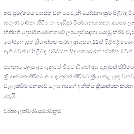
තම ප්‍රදේශයේ ව්‍යාප්ත වන මෙවැනි යෝජනා ක්‍රම පිළිබඳ 
කරුණු වාර්තා කිරීම හා වැඩිදුර විමර්ශනය සඳහා අවසර ලබ
නීතිපති දෙපාර්තමේන්තුවේ උපදෙස් සඳහා යොමු කිරීම ව
යෝජනා ක්‍රම ක්‍රියාත්මක කරන ආයතන 22ක් පිළිබළිද ත
ඇති බවත් ඒ පිළිබඳ විමර්ශන සිදු කෙරෙමින් පවතින බව
ජනතාව ලෙස අප දැනුවත් වීමටණි අන් අය දැනුවත් කිරීම
ක්‍රියාත්මක කිරීමේ අංශ දැනුවත් කිරීමට ක්‍රියා කළ යුතු
වැළැක්වීම ජනතාව ලෙස අපගේ ද නීතිය ක්‍රියාත්මක කරන 
යුතුයි.
චරිතා ලක්මිණි සමරවික්‍රම