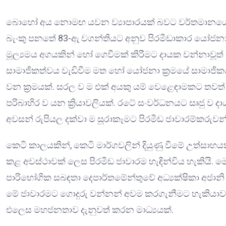
බොහෝ අය නොමඟ යවන ව්‍යාපාරයක් බවට වර්තමානයේ පි
බැංකු පනතේ 83-ඇ වගන්තියට අනුව පිරමීඩාකාර යෝජනා 
මූල්‍යමය අගයකින් හෝ ගෙවීමක් කිරීමට දායක වන්නාවූත්
සාමාජිකත්වය වැඩිවීම මත හෝ යෝජනා ක්‍රමයේ සාමාජිකය
වන ක්‍රමයක්. සරල ව ම එක් අයකු යම් වෙළෙඳාමකට තවත් 
පරිබාහිර ව යන ක්‍රියාවලියක්. රටේ සංවර්ධනයට සෘජු ව 
අවසන් රුපියල දක්වා ම සූරාකෑමට පිරමීඩ ජාවාරම්කරුවන
කෙටි කාලයකින්, කෙටි මාර්ගවලින් දියුණු වීමේ උත්ස
කළ අවස්ථාවක් ලෙස පිරමීඩ ජාවාරම හැඳින්විය හැකියි. මෙහි
පාරිභෝගික සබඳතා දෙපාර්තමේන්තුවේ අධ්‍යක්ෂිකා අජ
මේ ජාවාරමට ගොදුරු වන්නන් අවම කරගැනීමට හැකියාව තිබ
එලෙස මහජනතාව දැනුවත් කරන මාධ්‍යයක්.