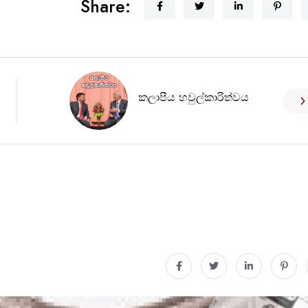
Share:
කලාපීය හවුල්කාරිත්වය