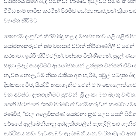
ව්‍යාපාරය සමග බැඳී සිටිනවා. භාණ්ඩ අලෙවිය පමණක් නොව ස
විවිධ නම් භාවිත කරමින් පිරමීඩ යෝජනාකරුවන් ක්‍රියා 
ව්‍යාප්ත කිරීමට.
කෙතරම් දැනුවත් කිරීම් සිදු කළ ද මහජනතාව යළි යළිත් ප
යෝජනාකරුවන් තම ව්‍යාපාර වඩාත් නිර්මාණශීලී ව මෙන් ම
කරනවා. ඉතිරි කිරිම්වලින්, වත්කම් විකිණීමෙන්, මුදල් ණ
සඳහා මුදල් යෙදවීමට ආයෝජකයන් උත්සුක වන්නේ ඒවා 
නැවත නොලැබීම නිසා රැකියා අත හැරීම, පවුල් සබඳතා බි
දික්කසාද වීම, සියදිවි නසාගැනීම මෙන් ම බංකොලොත්
වන අවස්ථා දැකගැනීමට පුළුවන්. ශ්‍රී ලංකා මහ බැංකු ව
පෙනී සිටින්නේ එකම පිරමීඩ ජාවාරම්කරුවන් කණ්ඩායමක් ව
රණවීර; “ජාල අලෙවිකරණ යෝජනා ක්‍රම ලෙස පෙනී සිටි
වර්ෂයේ ඇල්බේනියානු අත්දැකීම්වලින් පැහැදිලි කර ගැනීමට ප
ආර්ථිකය කඩා වැටුණු බව ඇල්බේනියානු වාර්තාවලට අනුව