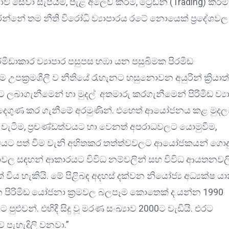
ේවා සැපයීම, පැළ අලෙවි කිරිම, ට්‍රේඩින් (Trading) කිරීම
කරන්නේ තම නීති විරෝධි ව්‍යාපාරය රටේ නොයෙක් ප්‍රදේශවල
ිරමීඩාකාර ව්‍යාපාර පසුපස හඹා යන පසුබිමක පිරමීඩ
 උපක්‍රමශීලී ව නීතියේ රැහැනට හසුනොවන අයුරින් ක්‍රියා
යට ලබාගැනීමෙන් හා මුදල් අතමාරු කරගැනීමෙන් පිරිමීඩ ව්‍ය
දෙගුණ කර ගැනීමේ අරමුණින්. එහෙත් ආයෝජනය කළ මුදල
ඳ වැටිම, ප්‍රචණ්ඩත්වයට හා වෙනත් අපරාධවලට යොමුවීම,
භාවයට පත් වීම වැනි අහිතකර තත්ත්වවලට ආයෝජකයන් ගොදු
ාර්තාවල සඳහන් ආකාරයට විවිධ නම්වලින් සහ විවිධ ආයතනවල
ිය හැකියි. මේ පිළිබඳ අදහස් දක්වන නියෝජ්‍ය අධ්‍යක්ෂ 
න පිරිමීඩ යෝජනා ක්‍රමවල බලපෑම කොතෙක් ද යන්න 1990
ුළුවන්. එහිදී සිදු වූ මරණ සංඛ්‍යාව 2000ට වැඩියි. එරට
 පැහැදිලි වනවා.”