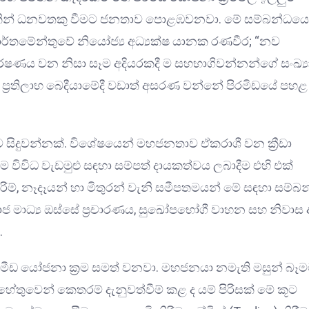
‍රමයකින් ධනවතකු වීමට ජනතාව පොළඹවනවා. මේ සම්බන්ධයෙ
ාර්තමේන්තුවේ නියෝජ්‍ය අධ්‍යක්ෂ යානක රණවීර; “නව
ර්ෂණය වන නිසා සෑම අදියරකදී ම සහභාගිවන්නන්ගේ සංඛ්‍ය
ිදී ප්‍රතිලාභ බෙදීයාමේදී වඩාත් අසරණ වන්නේ පිරමිඩයේ පහළ
ී ව සිදුවන්නක්. විශේෂයෙන් මහජනතාව ඒකරාශී වන ක්‍රීඩා
ම විවිධ වැඩමුළු සඳහා සම්පත් දායකත්වය ලබාදීම එහි එක්
රිම්, නෑදෑයන් හා මිතුරන් වැනි සමීපතමයන් මේ සඳහා සම්බ
ාජ මාධ්‍ය ඔස්සේ ප්‍රචාරණය, සුඛෝපභෝගී වාහන සහ නිවාස 
.
ිරිමීඩ යෝජනා ක්‍රම සමත් වනවා. මහජනයා නමැති මසුන් බෑ
ේතුවෙන් කෙතරම් දැනුවත්වීම් කළ ද යම් පිරිසක් මේ කූට