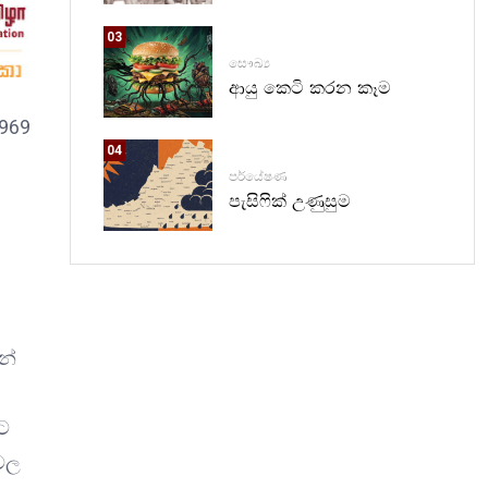
03
සෞඛ්‍ය
ආයු කෙටි කරන කෑම
1969
04
පර්යේෂණ
පැසිෆික් උණුසුම
නේ
මට
දවල