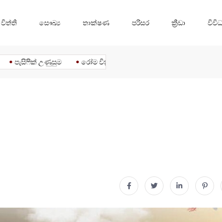
විත්ති
සෞඛ්‍ය
තාක්ෂණ
පරිසර
ක්‍රීඩා
විවි
a
Trending
Trump
US
WomensCricket
writings
කලා
කවි
පැසිෆික් උණුසුම
රෝම වික්‍රමය
දෙසතිය පුවත් සඟරාව –...
ද