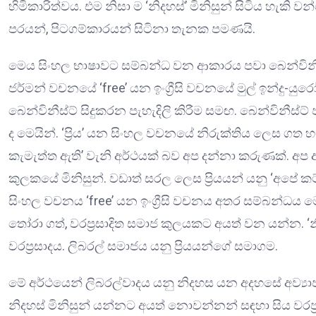
හිමිකාරිත්වය. එම නිසා ම ‘නිදහස්’ මිනිසුන් සිටිය හැකි වන
පරයන්, පිටගම්කාරයන් සිටිනා තැනක පමණයි.
මෙය සිංහල භාෂාවට සම්බන්ධ වන ආකාරය පවා බෙන්විනීස්
ජර්මන් වචනයේ ‘free’ යන ඉංග්‍රීසි වචනයේ මුල් ඉන්දු-ය
බෙන්විනීස්ට් සිදුකරන පැහැදිලි කිරීම සමඟ. බෙන්විනීස්
ද මෙයින්. ‘ප්‍රිය’ යන සිංහල වචනයේ නිරුක්තිය ලෙස ගත
කැමැත්ත ඇති’ වැනි අර්ථයක් බව අප දන්නා කරුණක්. අප ඇස
කුලකයේ මිනිසුන්. වඩාත් සරල ලෙස ප්‍රියයන් යනු ‘අපේ කට්ට
සිංහල වචනය ‘free’ යන ඉංග්‍රීසි වචනය අතර සම්බන්ධය ම
තෝරා ගත්, වරප්‍රසාදිත සමාජ කුලයකට අයත් වන යන්න. ‘න
වරප්‍රසාදය. ලිබරල් සමාජය යනු ප්‍රියයන්ගේ සමාගම.
මේ අර්ථයෙන් ලිබරල්වාදය යනු නිදහස යන අදහසේ අව්‍යාජ 
නිදහස් මිනිසුන් යන්නට අයත් නොවන්නන් සඳහා සිය වරප්