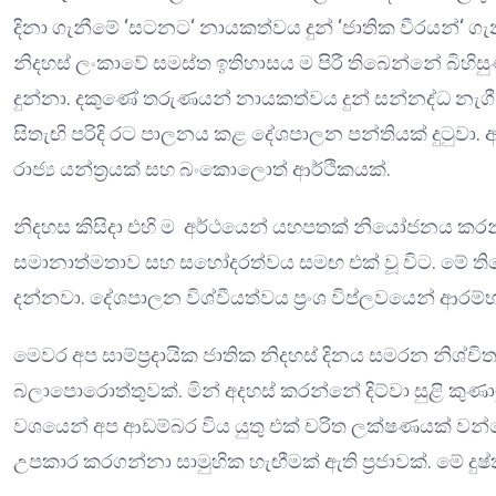
දිනා ගැනීමේ ‘සටනට‘ නායකත්වය දුන් ‘ජාතික වීරයන්‘ ගැන
නිදහස් ලංකාවේ සමස්ත ඉතිහාසය ම පිරී තිබෙන්නේ බිහිසුණ
දුන්නා. දකුණේ තරුණයන් නායකත්වය දුන් සන්නද්ධ නැගී 
සිතැඟි පරිදි රට පාලනය කළ දේශපාලන පන්තියක් දුටුවා. අව
රාජ්‍ය යන්ත්‍රයක් සහ බංකොලොත් ආර්ථිකයක්.
නිදහස කිසිදා එහි ම අර්ථයෙන් යහපතක් නියෝජනය කරන්න
සමානාත්මතාව සහ සහෝදරත්වය සමඟ එක් වූ විට. මේ තිබ
දන්නවා. දේශපාලන විශ්වීයත්වය ප්‍රංශ විප්ලවයෙන් ආරම්
මෙවර අප සාම්ප්‍රදායික ජාතික නිදහස් දිනය සමරන නිශ්
බලාපොරොත්තුවක්. මින් අදහස් කරන්නේ දිට්වා සුළි කුණ
වශයෙන් අප ආඩම්බර විය යුතු එක් චරිත ලක්ෂණයක් වන්න
උපකාර කරගන්නා සාමුහික හැඟීමක් ඇති ප්‍රජාවක්. මේ දු