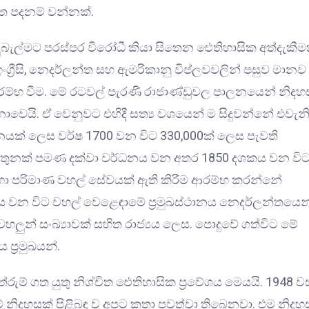
ත පදනම් වන්නක්.
ූබැල්මට පරස්පර විරෝධී කියා සිතෙන ඓතිහාසික අත්දැකීම
්‍රීසි, නෙදර්ලන්ත සහ ඇමරිකානු විප්ලවවලින් පසුව මානව
ම්භ වීම. මේ රටවල් පැරණි රාජාණ්ඩුවල පාලනයෙන් නිදහස
නොවෙයි. ඒ වෙනුවට එහිදී සත්‍ය වශයෙන් ම සිදුවන්නේ එවැන
නයක් ලෙස වර්ෂ 1700 වන විට 330,000ක් ලෙස පැවති
තුනක් පමණ දක්වා වර්ධනය වන අතර 1850 දශකය වන වි
මහා පරිමාණ වහල් සේවයක් ඇති කිරීම ආරම්භ කරන්නේ
ය වන විට වහල් වෙළෙඳාමේ ප්‍රමුඛස්ථානය නෙදර්ලන්තයෙන
හලු‍න් සංඛ්‍යාවක් සහිත රාජ්‍යය ලෙස. පොදුවේ ගත්විට මේ
්‍රමුඛයන්.
ුම් ගත යුතු නිශ්චිත ඓතිහාසික ප්‍රවේශය මෙයයි. 1948 
ම් නිදහසක් පිළිබඳ ව අපට කතා පවත්වා තිබෙනවා. එම නිදහ