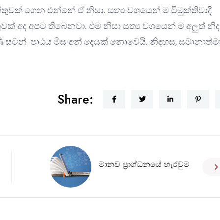
්තුවක් ගෙන එන්නේ ඒ නිසා. සත්‍ය වශයෙන් ම විමුක්තිවාදී
් අද අපට තිබෙනවා. එම නිසා සත්‍ය වශයෙන් ම අලු‍ත් නිද
 සටන් පාඨය මිස අන් දෙයක් නොවෙයි. නිදහස, සමානාත්
Share:
මානව ප්‍රාග්ධනයේ හැරවුම