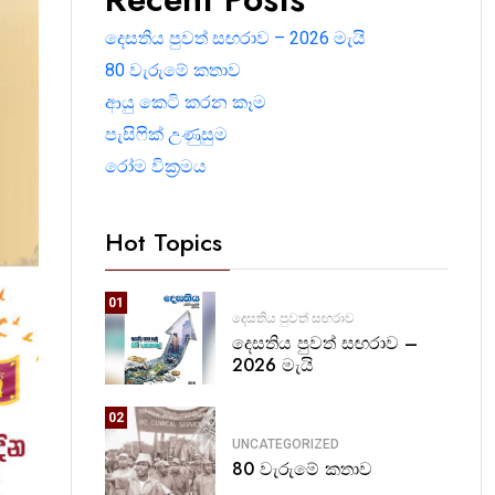
දෙසතිය පුවත් සඟරාව – 2026 මැයි
80 වැරුමේ කතාව
ආයු කෙටි කරන කෑම
පැසිෆික් උණුසුම
රෝම වික්‍රමය
Hot Topics
01
දෙසතිය පුවත් සඟරාව
දෙසතිය පුවත් සඟරාව –
2026 මැයි
02
UNCATEGORIZED
80 වැරුමේ කතාව