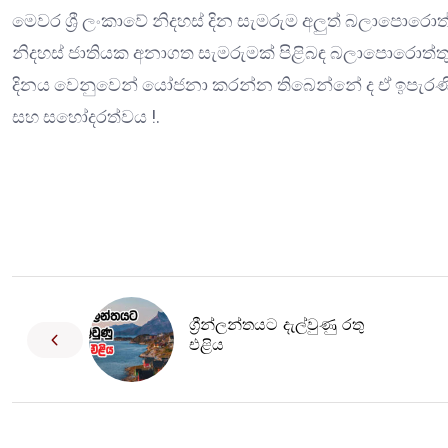
මෙවර ශ්‍රී ලංකාවේ නිදහස් දින සැමරුම අලු‍ත් බලාපොරොත
නිදහස් ජාතියක අනාගත සැමරුමක් පිළිබඳ බලාපොරොත්තුවක
දිනය වෙනුවෙන් යෝජනා කරන්න තිබෙන්නේ ද ඒ ඉපැරණි
සහ සහෝදරත්වය !.
ග්‍රීන්ලන්තයට දැල්වුණු රතු
එළිය