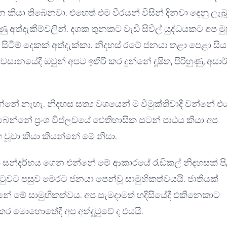
 කියා තිබෙනවා. එහෙත් එම වීරයන් විසින් දිනවා දෙනු ලැබ
ු අත්දැකීම්වලින්. දශක තුනකට වැඩි සිවිල් යුද්ධයකට අප ම
සිටීම් දෙකක් අත්දැක්කා. නිදහස් රටේ ජනයා තළා පෙළා සිය
සානයේදී ඔවුන් අපට ඉතිරි කර දුන්නේ දූෂිත, පිරිහුණු, අසා
ේ නැහැ. නිදහස සත්‍ය වශයෙන් ම විමුක්තිවාදී වන්නේ එ
ෙන්නේ ප්‍රංශ විප්ලවයේ ඓතිහාසික සටන් පාඨය කියා අප
භ වූවා කියා කියන්නේ මේ නිසා.
චිත සන්දර්භය ගෙන එන්නේ මේ ආකාරයේ රැඩිකල් නිදහසක් පි
ාටුවට පසුව මෙරට ජනයා පෙන්වූ සාමුහිකත්වයයි. ජාතියක්
ේ මේ සාමුහිකත්වය. අප සැමදාමත් හදිසියේදී එකිනෙකාට
ෂ්කර මොහොතේදී අප අත්දුටුවේ ද එයයි.