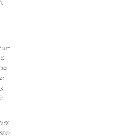
්,
න්නේ
මට
මාජ
යන
ු,
මේ
හිදී
කීමට