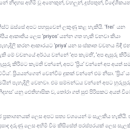
්නේ නිදහස අහිමි වූ අනෙකුන්, වහලු‍න්, දුප්පතුන්, විදේශිකයන
ට් ඔස්සේ අපට පහසුවෙන් ලකුණු කළ හැකියි. ‘frei’ යන
ුරෝපීය ආකෘතිය ලෙස ‘priyos’ යන්න ගත හැකි වනවා කියා
ට් පැහැදිලි කරන ආකාරයට ‘priya’ යන සංස්කෘත වචනය බිඳී එ
 හැකි මේ වචනයේ අර්ථය වන්නේ ‘අප කැමති’, ‘අප ඇසුරු කිරී
ුරු කිරීමට කැමති වන්නේ, අපට ‘ප්‍රිය’ වන්නේ අප අයත් ස
ිය’. ප්‍රියයන්ගෙන් වෙන්වීම දුකක් වන්නේ එම නිසා. ‘ප්‍රිය’ 
ෙයින් පැහැදිලි වෙනවා. එම සම්බන්ධය වන්නේ අපට හුරුපුරුද
ිදහස’ යනු ඓතිහාසික ව, තෝරා ගත් සුළු පිරිසකට අයත් වී
ප්‍රකාශනයක් ලෙස අපට සත්‍ය වශයෙන් ම සැලකිය හැකියි. එ
‍රසාද දරුණු ලෙස අහිමි වීම කිසිසේත් පරස්පරයක් ලෙස සැල