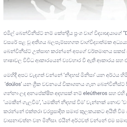
එමීල් බෙන්විනීස්ට් නම් කේන්ද්‍රීය ප්‍රංශ වාග් විද්‍යාඥයා
වසරේ පළ වූ අතිශය බලපෑම්සහගත වාග්විද්‍යාත්මක අධ්‍ය
බෙන්විනීස්ට් උත්සාහ කරන්නේ අපගේ වර්තමානය සකස් 
භාෂාවල විවිධ ආකාරයෙන් ව්‍යවහාර වී ඇති ආකාරය සහ 
මෙහිදී අපට වැදගත් වන්නේ ‘නිදහස් මිනිසා’ යන අර්ථය හි
‘doúlos’ යන ග්‍රීක වචනයේ විකාශනය ගැන බෙන්විනීස්ට් ස
ගන්නා ලද අනපේක්ෂිත අදහසක් නම් eleútheros සහ එහි 
‘යමකින් ගැලවීම’, ‘යමකින් නිදහස් වීම’ වැන්නක් නොව 
කරන්නේ එක්තරා වරප්‍රසාදිත සමාජ කුලකයකට අයිති වීම
වාසනාවත්න වන මිනිසා. එයින් අර්ථවත් වන්නේ එම සමා