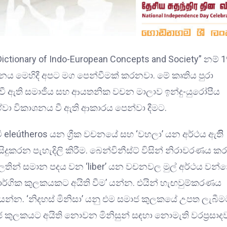
ගේ “Dictionary of Indo-European Concepts and Society” නම් 
යනය මෙහිදී අපට මග පෙන්වීමක් කරනවා. මේ කෘතිය පුරා
වී ඇති සමාජීය සහ ආයතනික වචන මාලාව ඉන්දු-යුරෝපීය
ඒවා විකාශනය වී ඇති ආකාරය පෙන්වා දීමට.
මි eleútheros යන ග්‍රීක වචනයේ සහ ‘වහලා’ යන අර්ථය ඇතිි
ිදුකරන පැහැදිලි කිරීම. බෙන්විනීස්ට් විසින් නිරාවරණය කර
ලතින් සමාන පදය වන ‘liber’ යන වචනවල මුල් අර්ථය වන්
‘වාර්ගික කුලකයකට අයිති වීම’ යන්න. එයින් හැඟවුම්කරණය
 යන්න. ‘නිදහස් මිනිසා’ යනු එම සමාජ කුලකයේ උපත ලැබී
ජ කුලකයට අයිති නොවන මිනිසුන් සඳහා නොමැති වරප්‍රසා