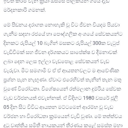
ඉවත් කිරීම වැනි ක්‍රියා ඔස්සේ පාලකයන් ගියේ දැඩි
මර්දනකාරි ගමනක්.
මේ පීඩනය දරාගත නොහැකි වූ විට ජීවන වියදම පියවා
ගැනීම සඳහා රජයේ හා පෞද්ගලික අංශයේ සේවකයන්ට
දිනකට රුපියල් 10 බැගින් මසකට රුපියල් 300ක වැටුප්
වැඩිවීමක් සහ ජීවන දර්ශකයට සාපේක්ෂ ව දීමනාවක්
ලබා දෙන ලෙස ඉල්ලා වැඩපොළ සේවකයන් වැඩ
වැරුවා. මීට සමගාමී ව ඒ ඒ ආයතනවලට ම ආවේණික
ප්‍රශ්න පැන නැඟුණා. ඒවාට එරෙහිවත් තැනින් තැන මතු
වුණේ විරෝධතා. විශේෂයෙන් රත්මලාන දුම්රිය සේවක
වැඩ වර්ජනයත් එවැන්නක්. ඒ විදිහට 1980 වසරේ ජූලි
05 දින සිට විවිධ ආයතන මට්ටමෙන් ආරම්භ වූ වැඩ
වර්ජන හා විරෝධතා ක්‍රමයෙන් වැඩි වුණා. මේ තත්ත්වය
දුටු වෘත්තීය සමිති නායකයන් තීරණය කළේ සමස්ත මහා