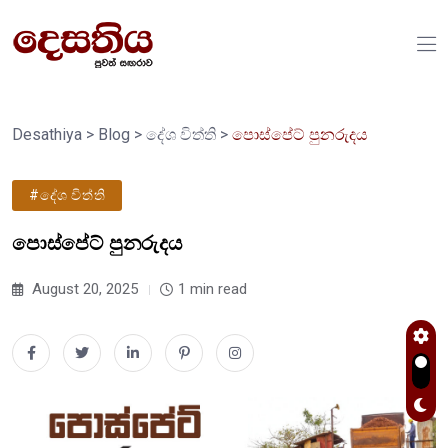
Desathiya
>
Blog
>
දේශ විත්ති
>
පොස්පේට් පුනරුදය
#දේශ විත්ති
පොස්පේට් පුනරුදය
August 20, 2025
1 min read