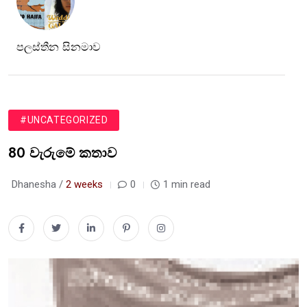
පලස්තීන සිනමාව
#UNCATEGORIZED
80 වැරුමේ කතාව
Dhanesha /
2 weeks
0
1 min read