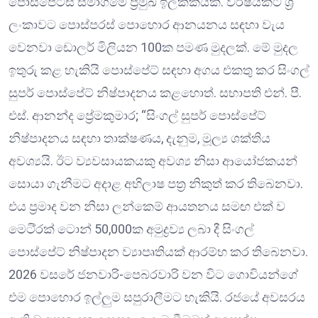
පොස්පේට්ස් සමාගමේ ප්‍රමුඛ ඉලක්කයක්. වර්ෂයකට ශ්‍රී
ලංකාවට පොස්පරස් පොහොර ආනයනය සඳහා වැය
වෙනවා ඩොලර් මිලියන 100ක පමණ මුදලක්. මේ මුදල
ඉතුරු කළ හැකියි පොස්පේට් සඳහා අගය එකතු කර සිංගල්
සුපර් පොස්පේට් නිෂ්පාදනය කළහොත්. සභාපති එන්. පී.
එස්. ආනන්ද ප්‍රේමකුමාර; “සිංගල් සුපර් පොස්පේට්
නිෂ්පාදනය සඳහා තාක්ෂණය, දැනුම, මූල්‍ය ශක්තිය
අවශ්‍යයි. ඊට ව්‍යවසායකයකු අවශ්‍ය නිසා ආයෝජකයන්
සොයා ගැනීමට අදාළ අභිලාෂ පත්‍ර නිකුත් කර තිබෙනවා.
එය ප්‍රමාද වන නිසා ලන්කෙම් ආයතනය සමඟ එක් ව
මෙටි්‍රක් ටොන් 50,000ක අමුද්‍රව්‍ය ලබා දී සිංගල්
පොස්පේට් නිෂ්පාදන ව්‍යාපෘතියක් ආරම්භ කර තිබෙනවා.
2026 වසරේ ජනවාරි-පෙබරවාරි වන විට ගොවියන්ගේ
එම පොහොර ඉල්ලුම සපුරාලීමට හැකියි. රජයේ අවසරය