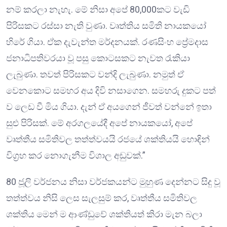
නම් කරලා නැහැ. මේ නිසා අපේ 80,000කට වැඩි
පිරිසකට රස්සා නැති වුණා. වෘත්තිය සමිති නායකයෝ
හිරේ ගියා. ඒක දැවැන්ත මර්දනයක්. රණසිංහ ප්‍රේමදාස
ජනාධිපතිවරයා වූ පසු කොටසකට නැවත රැකියා
ලැබුණා. තවත් පිරිසකට වන්දි ලැබුණා. නමුත් ඒ
වෙනකොට සමහර අය දිවි නසාගෙන. සමහරු දුකට පත්
ව ලෙඩ වී මිය ගියා. දැන් ඒ අයගෙන් ජීවත් වන්නේ ඉතා
සුළු පිරිසක්. මේ අරගලයේදී අපේ නායකයෝ, අපේ
වෘත්තීය සමිතිවල තත්ත්වයයි රජයේ ශක්තියයි හොඳින්
විග්‍රහ කර නොගැනීම විශාල අඩුවක්.”
80 ජූලි වර්ජනය නිසා වර්ජකයන්ට මුහුණ දෙන්නට සිදු වූ
තත්ත්වය නිසි ලෙස සැලසුම් කර, වෘත්තීය සමිතිවල
ශක්තිය මෙන් ම ආණ්ඩුවේ ශක්තියත් කිරා මැන බලා