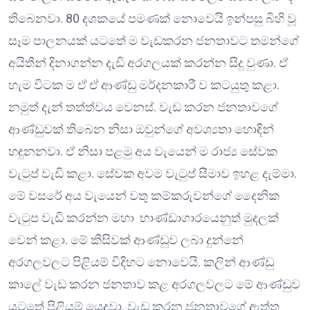
තිබෙනවා. 80 දශකයේ පමණක් නොවෙයි ඉන්පසු බිහි වූ
සෑම පාලනයක් යටතේ ම වැඩකරන ජනතාවට තමන්ගේ
අයිතීන් දිනාගන්න දැඩි අරගලයක් කරන්න සිදු වුණා. ඒ
හැම විටක ම ඒ ඒ ආණ්ඩු මර්දනකාරී ව කටයුතු කළා.
නමුත් දැන් තත්ත්වය වෙනස්. වැඩ කරන ජනතාවගේ
ආණ්ඩුවක් තිබෙන නිසා ඔවුන්ගේ අවශ්‍යතා හොඳින්
හඳුනනවා. ඒ නිසා පළමු අය වැයෙන් ම රාජ්‍ය සේවක
වැටුප් වැඩි කළා. සේවක අවම වැටුප් සීමාව ඉහළ දැම්මා.
මේ වසරේ අය වැයෙන් වතු කම්කරුවන්ගේ දෛනික
වැටුප වැඩි කරන්න මහා භාණ්ඩාගාරයෙනුත් මුදලක්
වෙන් කළා. මේ කිසිවක් ආණ්ඩුව ලබා දුන්නේ
අරගලවලට පිළියම් විදිහට නොවෙයි. කලින් ආණ්ඩු
කාලේ වැඩ කරන ජනතාව කළ අරගලවලට මේ ආණ්ඩුව
යටතේ පිළියම් යෙදුවා. වැඩ කරන ජනතාවගේ ඇත්ත