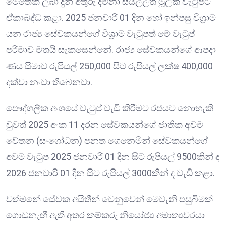
මෙතෙක් ලබා දුන් අතුරු දීමනා සියල්ලත් මූලික වැටුපට
ඒකාබද්ධ කළා. 2025 ජනවාරි 01 දින හෝ ඉන්පසු විශ්‍රාම
යන රාජ්‍ය සේවකයන්ගේ විශ්‍රාම වැටුපත් මේ වැටුප්
පරිමාව මතයි සැකසෙන්නේ. රාජ්‍ය සේවකයන්ගේ ආපදා
ණය සීමාව රුපියල් 250,000 සිට රුපියල් ලක්ෂ 400,000
දක්වා නංවා තිබෙනවා.
පෞද්ගලික අංශයේ වැටුප් වැඩි කිරීමට රජයට නොහැකි
වුවත් 2025 අංක 11 දරන සේවකයන්ගේ ජාතික අවම
වේතන (සංශෝධන) පනත ගෙනෙමින් සේවකයන්ගේ
අවම වැටුප 2025 ජනවාරි 01 දින සිට රුපියල් 9500කින් ද
2026 ජනවාරි 01 දින සිට රුපියල් 3000කින් ද වැඩි කළා.
වත්මනේ සේවක අයිතීන් වෙනුවෙන් මෙවැනි පසුබිමක්
ගොඩනැඟී ඇති අතර කම්කරු නියෝජ්‍ය අමාත්‍යවරයා