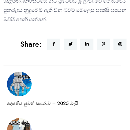
කළමනාකාරිත්වයේ නව ප්‍රවේශය ශ්‍රී ලංකාවේ පොස්පේට්
පුනරුදය නුදුරේ ම ඇති වන බවට මෙලෙස සාක්ෂි සපයන
බවයි පෙනී යන්නේ.
Share:
දෙසතිය පුවත් සඟරාව – 2025 මැයි