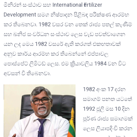
මිනිරන් සංස්ථාව සහ International Ғertilizer
Development සමග නිෂ්පාදන පිළිබඳ පරීක්ෂණ ආරම්භ
කර තිබෙනවා. 1982 වසර වන තෙක් රාජ්‍ය පතල් කැණීම්
සහ ඛනිජ සංවර්ධන සංස්ථාව ලෙස වැඩ පවත්වාගෙන
යන ලද මෙය 1982 වසරේ ඇති කරගත් එකඟතාවක්
අනුව කාර්ය ආරම්භ කර තිබෙන්නේ එප්පාවල
පොස්පේට් ලිමිටඩ් ලෙස. එම ක්‍රියාවලිය 1984 වන විට
අවසන් වී තිබෙනවා.
1982 අංක 17 දරන
සමාගම් පනත යටතේ
1992 ජූලි මස 10 දින
පූර්ණ රාජ්‍ය සමාගමක්
ලෙස ලියාපදිංචි කරන