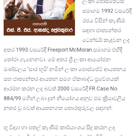
ලංකා පොස්පේට්ස්
සමාගම 1992 වසරේදී
රජය විසින් කැණීම්
සඳහා ජාත්‍යන්තර
ටෙන්ඩර් කැඳවන ලද
අතර 1993 වසරේදී Freeport McMoran සමාගම එහිදී
තෝරා ගැනෙනවා. මේ අතර ශ්‍රී ලංකා ආයෝජන
මණ්ඩලය ‘සාර භූමි’ නමින් ලංකා පොස්පේට් ආයතනය
සහ ජාත්‍යන්තර ආයතන සමග ඒකාබද්ධ ප්‍රවේශයක්
ආරම්භ කරන ලද බවත් 2000 වසරේදී FR Case No
884/99 මගින් ලබා දුන් නියෝගය අනුව එම ක්‍රියාවලිය
නතර වූ බවත් ආයතනගත තොරතුරුවල සඳහන්.
භූ විද්‍යා හා පතල් කැණීම් කාර්යාංශය සිදු කරන ලද