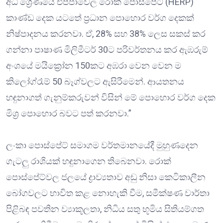
අධි ශ්‍රේණියේ එප්පාවෙල රොක් පොස්පේට් (HERP)
කාණ්ඩ දෙක යටතේ ප්‍රධාන පොහොර වර්ග දෙකක්
නිෂ්පාදනය කරනවා. ඒ, 28% සහ 38% ලෙස සකස් කර
ගන්නා පාෂාණ මිලිමීටර් 30ට පරිවර්තනය කර ඇඹරුම්
අංශයේ මයික්‍රෝන 150කට අඹරා වෙන වෙන ම
කිලෝග්රෑම් 50 බෑග්වලට ඇසිරීමෙන්. ආයතනය
හඳුනාගත් ගැනුම්කරුවන් විසින් මේ පොහොර වර්ග දෙක
මිශ්‍ර පොහොර බවට පත් කරනවා.”
ලංකා පොස්පේට් සමාගම වර්තමානයේදී මුහුණදෙන
ගැටලු‍ රාශියක් හඳුනාගෙන තිබෙනවා. රොක්
පොස්පේට්වල ජලයේ ද්‍රාව්‍යතාව අඩු නිසා කෙටිකාලීන
බෝගවලට භාවිත කළ නොහැකි වීම, සමීක්ෂණ වාර්තා
පිළිබඳ පවතින ව්‍යාකූලතා, නිධිය සතු භූමිය සිතියම්ගත