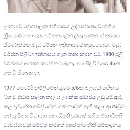
ලංකාවේ දේශපාලන ඉතිහාසය උද්ඝෝෂණ, වෘත්තීය
ක්‍රියාමාර්ග හා වැඩ වර්ජනවලින් ලියැවුණක්. ඒ තරමට
තීරණාත්මක වැඩ වර්ජන ඉතිහාසයේ හමුවෙනවා. වැඩ
වර්ජන පිළිබඳ ඉතිහාසය ගැන කතා කරන විට 1980 ජූලි
වර්ජනය අමතක කරන්නට බැහැ. එය සිදු වී වසර 46ක්
ගත වී තිබෙනවා.
1977 වසරේදී පාර්ලිමේන්තුවේ 5/6ක බලයක් සහිත ව
බිහි වූ එජාප පාලන කාලය ලාංකික සමාජය උඩු යටිකුරු
කළ දැවැන්ත ඛේදවාචක ගණනාවක් ඇති කළා. ආණ්ඩුව
පත් වූ විගස විධායක ජනාධිපති ධුරයක් සහිත ඒකාධිපති
ව්‍යවස්ථාවක් සම්මත කරගත් අතර නව නීති සම්පාදනය