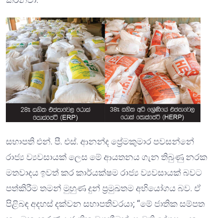
සභාපති එන්. පී. එස්. ආනන්ද ප්‍රේමකුමාර පවසන්නේ
රාජ්‍ය ව්‍යවසායක් ලෙස මේ ආයතනය ගැන තිබුණු නරක
මතවාදය ඉවත් කර කාර්යක්ෂම රාජ්‍ය ව්‍යවසායක් බවට
පත්කිරීම තමන් මුහුණ දුන් ප්‍රමුඛතම අභියෝගය බව. ඒ
පිළිබඳ අදහස් දක්වන සභාපතිවරයා; “මේ ජාතික සම්පත