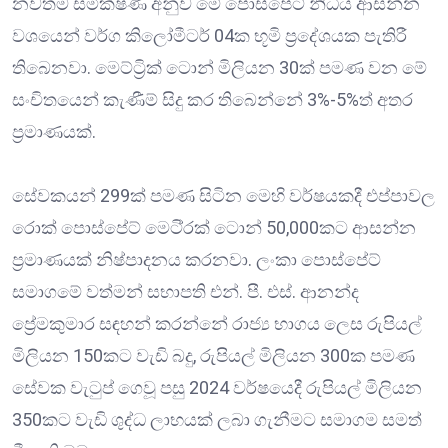
නවතම සමීක්ෂණ අනුව මේ පොස්පේට් නිධිය ආසන්න
වශයෙන් වර්ග කිලෝමීටර් 04ක භූමි ප්‍රදේශයක පැතිරී
තිබෙනවා. මෙට්‍ට්‍රික් ටොන් මිලියන 30ක් පමණ වන මේ
සංචිතයෙන් කැණීම් සිදු කර තිබෙන්නේ 3%-5%ත් අතර
ප්‍රමාණයක්.
සේවකයන් 299ක් පමණ සිටින මෙහි වර්ෂයකදී එප්පාවල
රොක් පොස්පේට් මෙටි්‍රක් ටොන් 50,000කට ආසන්න
ප්‍රමාණයක් නිෂ්පාදනය කරනවා. ලංකා පොස්පේට්
සමාගමේ වත්මන් සභාපති එන්. පී. එස්. ආනන්ද
ප්‍රේමකුමාර සඳහන් කරන්නේ රාජ්‍ය භාගය ලෙස රුපියල්
මිලියන 150කට වැඩි බදු, රුපියල් මිලියන 300ක පමණ
සේවක වැටුප් ගෙවූ පසු 2024 වර්ෂයෙදී රුපියල් මිලියන
350කට වැඩි ශුද්ධ ලාභයක් ලබා ගැනීමට සමාගම සමත්