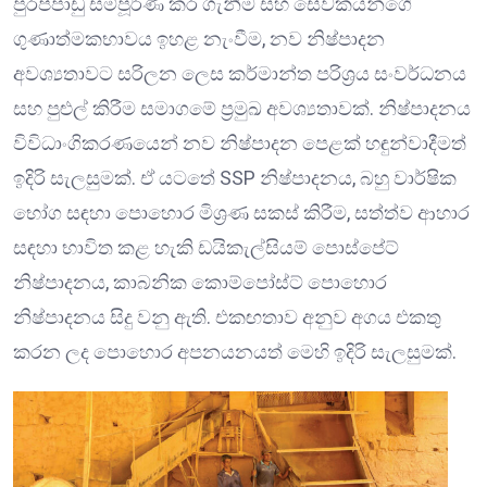
පුරප්පාඩු සම්පූර්ණ කර ගැනීම සහ සේවකයන්ගේ
ගුණාත්මකභාවය ඉහළ නැංවීම, නව නිෂ්පාදන
අවශ්‍යතාවට සරිලන ලෙස කර්මාන්ත පරිශ්‍රය සංවර්ධනය
සහ පුළුල් කිරීම සමාගමේ ප්‍රමුඛ අවශ්‍යතාවක්. නිෂ්පාදනය
විවිධාංගිකරණයෙන් නව නිෂ්පාදන පෙළක් හඳුන්වාදීමත්
ඉදිරි සැලසුමක්. ඒ යටතේ SSP නිෂ්පාදනය, බහු වාර්ෂික
භෝග සඳහා පොහොර මිශ්‍රණ සකස් කිරීම, සත්ත්ව ආහාර
සඳහා භාවිත කළ හැකි ඩයිකැල්සියම් පොස්පේට්
නිෂ්පාදනය, කාබනික කොම්පෝස්ට් පොහොර
නිෂ්පාදනය සිදු වනු ඇති. එකඟතාව අනුව අගය එකතු
කරන ලද පොහොර අපනයනයත් මෙහි ඉදිරි සැලසුමක්.