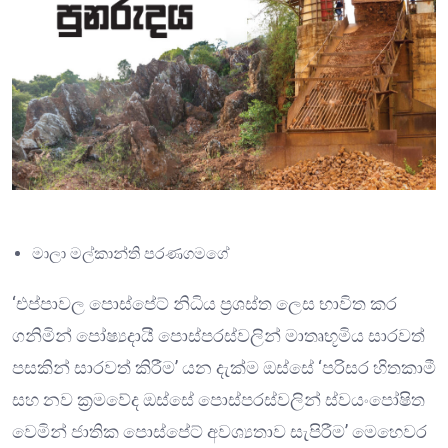
මාලා මල්කාන්ති පරණගමගේ
‘එප්පාවල පොස්පේට් නිධිය ප්‍රශස්ත ලෙස භාවිත කර
ගනිමින් පෝෂ්‍යදායී පොස්පරස්වලින් මාතෘභූමිය සාරවත්
පසකින් සාරවත් කිරීම’ යන දැක්ම ඔස්සේ ‘පරිසර හිතකාමී
සහ නව ක්‍රමවේද ඔස්සේ පොස්පරස්වලින් ස්වයංපෝෂිත
වෙමින් ජාතික පොස්පේට් අවශ්‍යතාව සැපිරීම’ මෙහෙවර