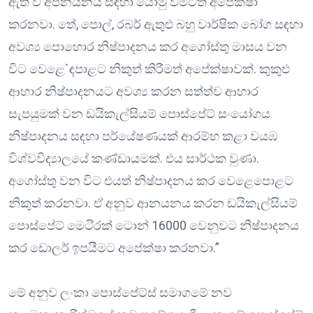
ඇති ව අපනයනය සඳහා යොමු වීමටත් අපෙක්ෂා
කරනවා. තේ, පොල්, රබර් ඇතුළු බහු වාර්ෂික බෝග සඳහා
අවශ්‍ය පොහොර නිෂ්පාදනය කර අගෝස්තු මාසය වන
විට වෙළෙ`ඳපාළට නිකුත් කිරීමත් අපේක්ෂාවක්. කුකුළු
ආහාර නිෂ්පාදනයට අවශ්‍ය කරන සත්ත්ව ආහාර
සැපයුමක් වන ඩයිකැල්සියම් පොස්පේට් සංයෝගය
නිෂ්පාදනය සඳහා පර්යේෂණයක් ආරම්භ කළා වයඹ
විශ්වවිද්‍යාලයේ කණ්ඩායමක්. එය සාර්ථක වුණා.
අගෝස්තු වන විට එයත් නිෂ්පාදනය කර වෙළෙපොළට
නිකුත් කරනවා. ඒ අනුව ආනයනය කරන ඩයිකැල්සියම්
පොස්පේට් මෙටි්‍රක් ටොන් 16000 වෙනුවට නිෂ්පාදනය
කර ඩොලර් ඉපයීමට අපේක්ෂා කරනවා.”
මේ අනුව ලංකා පොස්පේට්ස් සමාගමේ නව