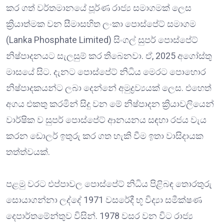
කර ගත් වර්තමානයේ පූර්ණ රාජ්‍ය සමාගමක් ලෙස
ක්‍රියාත්මක වන සීමාසහිත ලංකා පොස්පේට් සමාගම
(Lanka Phosphate Limited) සිංගල් සුපර් පොස්පේට්
නිෂ්පාදනයට සැලසුම් කර තිබෙනවා. ඒ, 2025 අගෝස්තු
මාසයේ සිට. දැනට පොස්පේට් නිධිය මෙරට පොහොර
නිෂ්පාදකයන්ට ලබා දෙන්නේ අමුද්‍රව්‍යයක් ලෙස. එහෙත්
අගය එකතු කරමින් සිදු වන මේ නිෂ්පාදන ක්‍රියාවලියෙන්
වාර්ෂික ව සුපර් පොස්පේට් ආනයනය සඳහා රජය වැය
කරන ඩොලර් ඉතුරු කර ගත හැකි වීම ඉතා වාසිදායක
තත්ත්වයක්.
පළමු වරට එප්පාවල පොස්පේට් නිධිය පිළිබඳ තොරතුරු
සොයාගන්නා ලද්දේ 1971 වසරේදී භූ විද්‍යා සමීක්ෂණ
දෙපාර්තමේන්තුව විසින්. 1978 වසර වන විට රාජ්‍ය