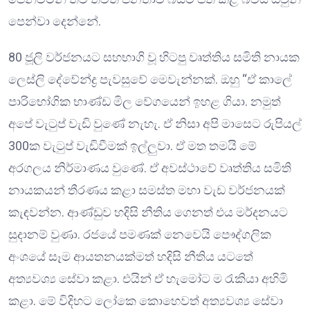
පෙන්වා දෙන්නේ.
80 ජූලි වර්ජනයට සහභාගි වූ හිටපු වෘත්තිය සමිති නායක
ලෙස්ලි දේවේන්ද්‍ර පැවසුවේ මෙවැන්නක්. ඔහු “ඒ කාලේ
පාරිභෝගික භාණ්ඩ මිල වේගයෙන් ඉහළ ගියා. නමුත්
අපේ වැටුප් වැඩි වුණේ නැහැ. ඒ නිසා අපි මාසෙට රුපියල්
300ක වැටුප් වැඩිවීමක් ඉල්ලුවා. ඒ මත තමයි මේ
අරගලය නිර්මාණය වුණේ. ඒ අවස්ථාවේ වෘත්තිය සමිති
නායකයන් තීරණය කළා සමස්ත මහා වැඩ වර්ජනයක්
කැඳවන්න. ආණ්ඩුව හදිසි නීතිය ගෙනත් එය මර්දනයට
සුදානම් වුණා. රජයේ පමණක් නෙවෙයි පෞද්ගලික
අංශයේ සෑම ආයතනයක්මත් හදිසි නීතිය යටතේ
අත්‍යවශ්‍ය සේවා කළා. එයින් ඒ හැමෝට ම රැකියා අහිමි
කළා. මේ විදිහට ලෝකෙ කොහෙවත් අත්‍යවශ්‍ය සේවා