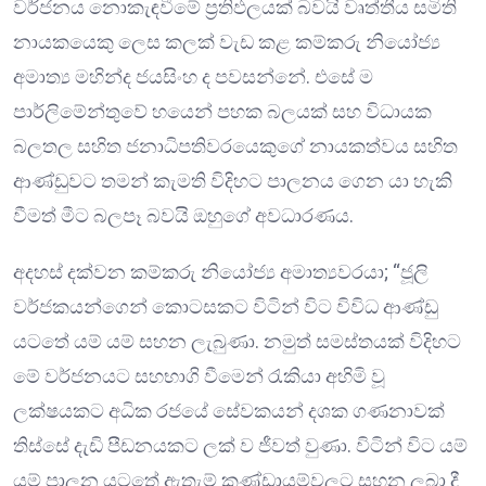
වර්ජනය නොකැඳවීමේ ප්‍රතිඵලයක් බවයි වෘත්තීය සමිති
නායකයෙකු ලෙස කලක් වැඩ කළ කම්කරු නියෝජ්‍ය
අමාත්‍ය මහින්ද ජයසිංහ ද පවසන්නේ. එසේ ම
පාර්ලිමේන්තුවේ හයෙන් පහක බලයක් සහ විධායක
බලතල සහිත ජනාධිපතිවරයෙකුගේ නායකත්වය සහිත
ආණ්ඩුවට තමන් කැමති විදිහට පාලනය ගෙන යා හැකි
වීමත් මීට බලපෑ බවයි ඔහුගේ අවධාරණය.
අදහස් දක්වන කම්කරු නියෝජ්‍ය අමාත්‍යවරයා; “ජූලි
වර්ජකයන්ගෙන් කොටසකට විටින් විට විවිධ ආණ්ඩු
යටතේ යම් යම් සහන ලැබුණා. නමුත් සමස්තයක් විදිහට
මේ වර්ජනයට සහභාගි වීමෙන් රැකියා අහිමි වූ
ලක්ෂයකට අධික රජයේ සේවකයන් දශක ගණනාවක්
තිස්සේ දැඩි පීඩනයකට ලක් ව ජීවත් වුණා. විටින් විට යම්
යම් පාලන යටතේ ඇතැම් කණ්ඩායම්වලට සහන ලබා දී