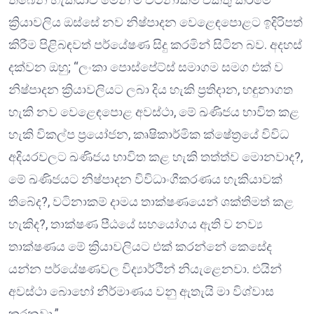
ක්‍රියාවලිය ඔස්සේ නව නිෂ්පාදන වෙළෙඳපොළට ඉදිරිපත්
කිරීම පිළිබඳවත් පර්යේෂණ සිදු කරමින් සිටින බව. අදහස්
දක්වන ඔහු; “ලංකා පොස්පේට්ස් සමාගම සමග එක් ව
නිෂ්පාදන ක්‍රියාවලියට ලබා දිය හැකි ප්‍රතිදාන, හඳුනාගත
හැකි නව වෙළෙඳපොළ අවස්ථා, මේ ඛණිජය භාවිත කළ
හැකි විකල්ප ප්‍රයෝජන, කෘෂිකාර්මික ක්ෂේත්‍රයේ විවිධ
අදියරවලට ඛණිජය භාවිත කළ හැකි තත්ත්ව මොනවාද?,
මේ ඛණිජයට නිෂ්පාදන විවිධාංගීකරණය හැකියාවක්
තිබේද?, වටිනාකම් දාමය තාක්ෂණයෙන් ශක්තිමත් කළ
හැකිද?, තාක්ෂණ පීඨයේ සහයෝගය ඇති ව නව්‍ය
තාක්ෂණය මේ ක්‍රියාවලියට එක් කරන්නේ කෙසේද
යන්න පර්යේෂණවල විද්‍යාර්ථීන් නියැළෙනවා. එයින්
අවස්ථා බොහෝ නිර්මාණය වනු ඇතැයි මා විශ්වාස
කරනවා.”