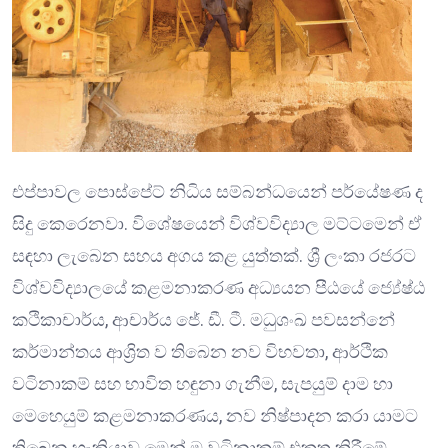
එප්පාවල පොස්පේට් නිධිය සම්බන්ධයෙන් පර්යේෂණ ද
සිදු කෙරෙනවා. විශේෂයෙන් විශ්වවිද්‍යාල මට්ටමෙන් ඒ
සඳහා ලැබෙන සහය අගය කළ යුත්තක්. ශ්‍රී ලංකා රජරට
විශ්වවිද්‍යාලයේ කළමනාකරණ අධ්‍යයන පීඨයේ ජ්‍යේෂ්ඨ
කථිකාචාර්ය, ආචාර්ය ජේ. ඩී. ටී. මධුශංඛ පවසන්නේ
කර්මාන්තය ආශ්‍රිත ව තිබෙන නව විභවතා, ආර්ථික
වටිනාකම් සහ භාවිත හඳුනා ගැනීම, සැපයුම් දාම හා
මෙහෙයුම් කළමනාකරණය, නව නිෂ්පාදන කරා යාමට
තිබෙන හැකියාව මෙන් ම වටිනාකම් එකතු කිරීමේ