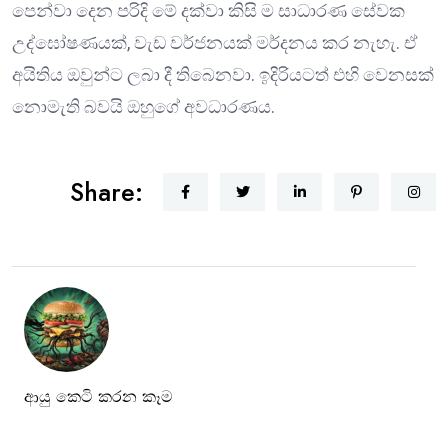
පෙන්වා දෙන පරිදි මේ දක්වා කිසි ම සාධාරණ සේවක
උද්ඝෝෂණයක්, වැඩ වර්ජනයක් මර්දනය කර නැහැ. ඒ
අයිතිය ඔවුන්ට ලබා දී තිබෙනවා. ඉදිරියටත් එහි වෙනසක්
නොමැති බවයි ඔහුගේ අවධාරණය.
Share:
ආයු කෙටි කරන කෑම