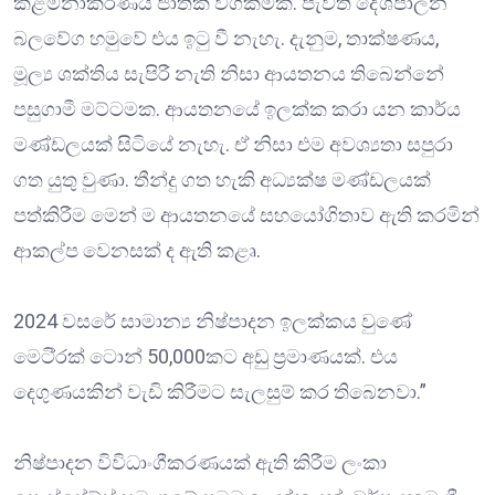
කළමනාකරණය ජාතික වගකීමක්. පැවති දේශපාලන
බලවේග හමුවේ එය ඉටු වී නැහැ. දැනුම, තාක්ෂණය,
මූල්‍ය ශක්තිය සැපිරී නැති නිසා ආයතනය තිබෙන්නේ
පසුගාමී මට්ටමක. ආයතනයේ ඉලක්ක කරා යන කාර්ය
මණ්ඩලයක් සිටියේ නැහැ. ඒ නිසා එම අවශ්‍යතා සපුරා
ගත යුතු වුණා. තීන්දු ගත හැකි අධ්‍යක්ෂ මණ්ඩලයක්
පත්කිරීම මෙන් ම ආයතනයේ සහයෝගිතාව ඇති කරමින්
ආකල්ප වෙනසක් ද ඇති කළෘ.
2024 වසරේ සාමාන්‍ය නිෂ්පාදන ඉලක්කය වුණේ
මෙටි්‍රක් ටොන් 50,000කට අඩු ප්‍රමාණයක්. එය
දෙගුණයකින් වැඩි කිරීමට සැලසුම් කර තිබෙනවා.”
නිෂ්පාදන විවිධාංගීකරණයක් ඇති කිරීම ලංකා