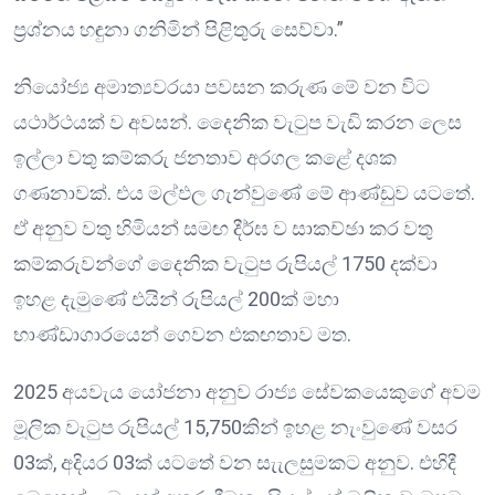
ප්‍රශ්නය හඳුනා ගනිමින් පිළිතුරු සෙව්වා.”
නියෝජ්‍ය අමාත්‍යවරයා පවසන කරුණ මේ වන විට
යථාර්ථයක් ව අවසන්. දෛනික වැටුප වැඩි කරන ලෙස
ඉල්ලා වතු කම්කරු ජනතාව අරගල කළේ දශක
ගණනාවක්. එය මල්ඵල ගැන්වුණේ මේ ආණ්ඩුව යටතේ.
ඒ අනුව වතු හිමියන් සමඟ දීර්ඝ ව සාකච්ඡා කර වතු
කම්කරුවන්ගේ දෛනික වැටුප රුපියල් 1750 දක්වා
ඉහළ දැමුණේ එයින් රුපියල් 200ක් මහා
භාණ්ඩාගාරයෙන් ගෙවන එකඟතාව මත.
2025 අයවැය යෝජනා අනුව රාජ්‍ය සේවකයෙකුගේ අවම
මූලික වැටුප රුපියල් 15,750කින් ඉහළ නැංවුණේ වසර
03ක්, අදියර 03ක් යටතේ වන සැැලසුමකට අනුව. එහිදී