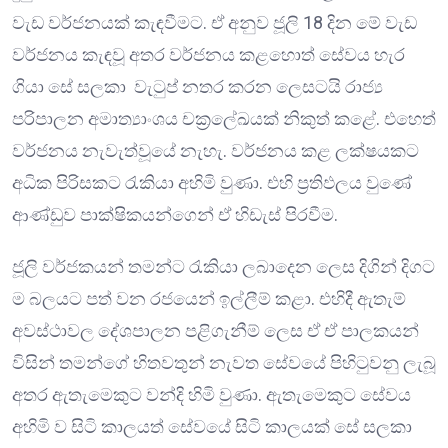
වැඩ වර්ජනයක් කැඳවීමට. ඒ අනුව ජූලි 18 දින මේ වැඩ
වර්ජනය කැඳවූ අතර වර්ජනය කළහොත් සේවය හැර
ගියා සේ සලකා වැටුප් නතර කරන ලෙසටයි රාජ්‍ය
පරිපාලන අමාත්‍යාංශය චක්‍රලේඛයක් නිකුත් කළේ. එහෙත්
වර්ජනය නැවැත්වූයේ නැහැ. වර්ජනය කළ ලක්ෂයකට
අධික පිරිසකට රැකියා අහිමි වුණා. එහි ප්‍රතිඵලය වුණේ
ආණ්ඩුව පාක්ෂිකයන්ගෙන් ඒ හිඩැස් පිරවීම.
ජූලි වර්ජකයන් තමන්ට රැකියා ලබාදෙන ලෙස දිගින් දිගට
ම බලයට පත් වන රජයෙන් ඉල්ලීම් කළා. එහිදී ඇතැම්
අවස්ථාවල දේශපාලන පළිගැනීම් ලෙස ඒ ඒ පාලකයන්
විසින් තමන්ගේ හිතවතුන් නැවත සේවයේ පිහිටුවනු ලැබූ
අතර ඇතැමෙකුට වන්දි හිමි වුණා. ඇතැමෙකුට සේවය
අහිමි ව සිටි කාලයත් සේවයේ සිටි කාලයක් සේ සලකා