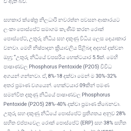
වී ඇති බව.
සහකාර ක්ෂේත්‍ර නිලධාරි නවරත්න පවසන ආකාරයට
ලංකා පොස්පේට් සමාගම කැණීම් කරන රොක්
පොස්පේට්, උතුරු නිධිය සහ දකුණු විධිය ලෙස දෙයාකාර
වනවා. මෙහි නිෂ්පාදන ක්‍රියාවලිය පිළිබඳ අදහස් දක්වන
ඔහු; “උතුරු නිධියේ වපසරිය හෙක්ටයාර 5.5ක්. මෙහි
පාෂාණවල Phosphorus Pentoxide (P2O5) විවිධ
අගයන් ගන්නවා. ඒ, 8%-18 දක්වා මෙන් ම 30%-32%
අතර ප්‍රමාණ වශයෙන්. හෙක්ටයාර 09කින් පමණ
සමන්විත දකුණු නිධියේ පාෂාණවල Phosphorus
Pentoxide (P2O5) 28%-40% දක්වා ප්‍රමාණ තිබෙනවා.
උතුරු සහ දකුණු නිධියේ පොස්පේට් ප්‍රතිශතය අනුව 28%
සහිත එප්පාවෙල රොක් පොස්පේට් (ERP) සහ 38% සහිත