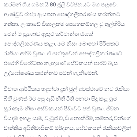
කරමින් ගිය ගමනයි 80 ජූලි වර්ජනයට මග පෑදුවේ.
ආණ්ඩුව රාජ්‍ය ආයතන පෞද්ගලීකරණය කරන්නට
ගත්තා. ලංකාවේ විශාලතම පෙහෙකම්හල වූ තුල්හිරිය
මෙන් ම පූගොඩ ඇතුළු කර්මාන්ත රැසක්
පෞද්ගලීකරණය කළා. මේ නිසා බොහෝ පිරිසකට
රැකියා අහිමි වුණා. ඒ හේතුවෙන් පෞද්ගලීකරණයට
එරෙහි විරෝධතා නැඟුණේ සේවකයන් පාරට බැස
උද්ඝෝෂණය කරන්නට පටන් ගැනීමෙන්.
විවෘත ආර්ථීකය හඳුන්වා දුන් මුල් අවස්ථාවේ නව රැකියා
බිහි වුණත් ඊට පසු දැඩි නීති රීති පනවා සිදු කළ ශ්‍රම
සූරාකෑම නිසා සේවකයන් පීඩාවට පත් වුණා. ජීවන
වියදම ඉහළ යාම, වැටුප් වැඩි නොකිරීම, කම්කරුවන්ගේ
වෘත්තීය අයිතිවාසිකම් මර්දනය, සේවකයන් රැකියාවලින්