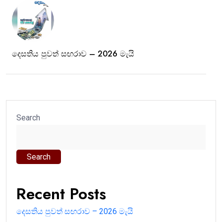
දෙසතිය පුවත් සඟරාව – 2026 මැයි
Search
Search
Recent Posts
දෙසතිය පුවත් සඟරාව – 2026 මැයි