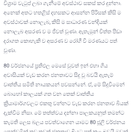
විශ්‍රාම වැටුප් ලබා ගැනීමේ අවස්ථාව සකස් කර දුන්නා.
අනෙක් අතට හතළිස් දහසකට ආසන්න පිරිසක් කිසි ම
අවස්ථාවක් නොලැබ, කිසි ම සාධාරණ වන්දියක්
නොලැබ අසරණ ව ම ජීවත් වුණා. ඇතැමුන් චිත්ත පීඩා
දරාගත කොහැකි ව අසරණ ව රෝගී වී මරණයට පත්
වුණා.
80 වර්ජනයේ ප්‍රතිඵල මෙසේ වුවත් ඉන් එහා ගිය
අවාසියක් වැඩ කරන ජනතාවට සිදු වූ බවයි ඇතැම්
වෘත්තීය සමිති නායකයන් පවසන්නේ. ඒ, මේ සිදුවීමෙන්
බොහෝ කාලයක් ගත වන තෙක් වෘත්තීය
ක්‍රියාමාර්ගවලට එකතු වන්නට වැඩ කරන ජනතාව බියක්
දැක්වීම නිසා. මේ තත්ත්වය දන්නා පාලකයනුත් තමන්ට
කැමති ලෙස බලය පවත්වාගෙන යාමට 80 ජූලි වර්ජනය
පෙන්වමින් තව තවත් ජනතාව බියට පත් කළ බවයි ඔවුන්