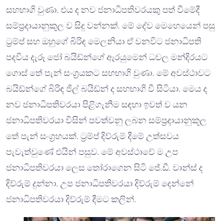
සහභාගි වුණා. එය ද නව ජනාධිපතිවරයකු පත් වීමේදී
සම්ප්‍රදායානුකූල ව සිදු වන්නක්. මේ දේව මෙහෙයෙන් පසු
ට්‍රම්ප් සහ ඔහුගේ බිරිඳ මෙලනියා ඒ වනවිට ජනාධිපති
පදවිය දැරූ ජෝ බයිඩ්න්ගේ ඇරයුමෙන් ධවල මන්දිරයට
ගොස් තේ පැන් සංග්‍රයකට සහභාගි වුණා. මේ අවස්ථාවට
බයිඩ්න්ගේ බිරිඳ ජිල් බයිඩ්න් ද සහභාගි වී සිටියා. මෙය ද
නව ජනාධිපතිවරයා පිළිගැනීම සඳහා ඉවත් ව යන
ජනාධිපතිවරයා විසින් පවත්වනු ලබන සම්ප්‍රදායානුකූල
තේ පැන් සංග්‍රහයක්. ට්‍රම්ප් දිව්රුම් දීමේ උත්සවය
පැවැත්වුණේ එයින් පසුව. මේ අවස්ථාවේ ම උප
ජනාධිපතිවරයා ලෙස තෝරාගෙන සිටි ජේ.ඩී. වාන්ස් ද
දිව්රුම් දුන්නා. උප ජනාධිපතිවරයා දිව්රුම් දෙන්නේ
ජනාධිපතිවරයා දිව්රුම් දීමට කලින්.