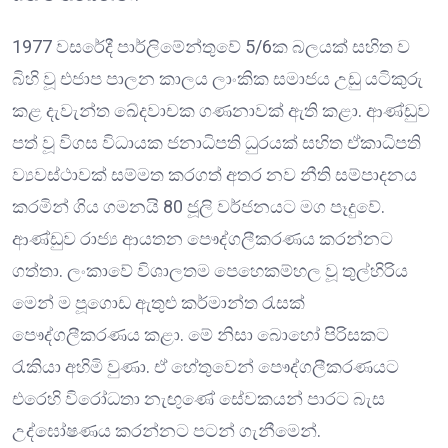
1977 වසරේදී පාර්ලිමේන්තුවේ 5/6ක බලයක් සහිත ව
බිහි වූ එජාප පාලන කාලය ලාංකික සමාජය උඩු යටිකුරු
කළ දැවැන්ත ඛේදවාචක ගණනාවක් ඇති කළා. ආණ්ඩුව
පත් වූ විගස විධායක ජනාධිපති ධුරයක් සහිත ඒකාධිපති
ව්‍යවස්ථාවක් සම්මත කරගත් අතර නව නීති සම්පාදනය
කරමින් ගිය ගමනයි 80 ජූලි වර්ජනයට මග පෑදුවේ.
ආණ්ඩුව රාජ්‍ය ආයතන පෞද්ගලීකරණය කරන්නට
ගත්තා. ලංකාවේ විශාලතම පෙහෙකම්හල වූ තුල්හිරිය
මෙන් ම පූගොඩ ඇතුළු කර්මාන්ත රැසක්
පෞද්ගලීකරණය කළා. මේ නිසා බොහෝ පිරිසකට
රැකියා අහිමි වුණා. ඒ හේතුවෙන් පෞද්ගලීකරණයට
එරෙහි විරෝධතා නැඟුණේ සේවකයන් පාරට බැස
උද්ඝෝෂණය කරන්නට පටන් ගැනීමෙන්.