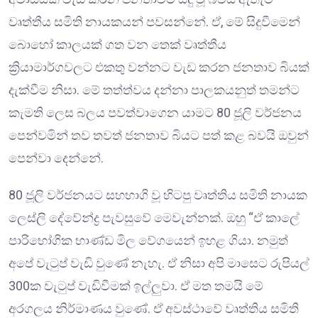
වෘත්තීය සමිති නායකයන් පවසන්නේ. ඒ, මේ සිදුවීමෙන්
බොහෝ කාලයක් ගත වන තෙක් වෘත්තීය
ක්‍රියාමාර්ගවලට එකතු වන්නට වැඩ කරන ජනතාව බියක්
දැක්වීම නිසා. මේ තත්ත්වය දන්නා පාලකයනුත් තමන්ට
කැමති ලෙස බලය පවත්වාගෙන යාමට 80 ජූලි වර්ජනය
පෙන්වමින් තව තවත් ජනතාව බියට පත් කළ බවයි ඔවුන්
පෙන්වා දෙන්නේ.
80 ජූලි වර්ජනයට සහභාගි වූ හිටපු වෘත්තිය සමිති නායක
ලෙස්ලි දේවේන්ද්‍ර පැවසුවේ මෙවැන්නක්. ඔහු “ඒ කාලේ
පාරිභෝගික භාණ්ඩ මිල වේගයෙන් ඉහළ ගියා. නමුත්
අපේ වැටුප් වැඩි වුණේ නැහැ. ඒ නිසා අපි මාසෙට රුපියල්
300ක වැටුප් වැඩිවීමක් ඉල්ලුවා. ඒ මත තමයි මේ
අරගලය නිර්මාණය වුණේ. ඒ අවස්ථාවේ වෘත්තිය සමිති