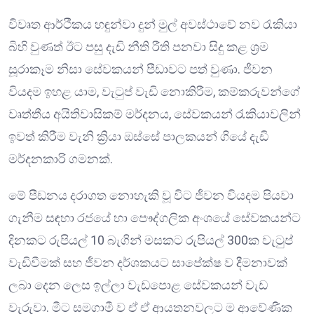
විවෘත ආර්ථීකය හඳුන්වා දුන් මුල් අවස්ථාවේ නව රැකියා
බිහි වුණත් ඊට පසු දැඩි නීති රීති පනවා සිදු කළ ශ්‍රම
සූරාකෑම නිසා සේවකයන් පීඩාවට පත් වුණා. ජීවන
වියදම ඉහළ යාම, වැටුප් වැඩි නොකිරීම, කම්කරුවන්ගේ
වෘත්තීය අයිතිවාසිකම් මර්දනය, සේවකයන් රැකියාවලින්
ඉවත් කිරීම වැනි ක්‍රියා ඔස්සේ පාලකයන් ගියේ දැඩි
මර්දනකාරි ගමනක්.
මේ පීඩනය දරාගත නොහැකි වූ විට ජීවන වියදම පියවා
ගැනීම සඳහා රජයේ හා පෞද්ගලික අංශයේ සේවකයන්ට
දිනකට රුපියල් 10 බැගින් මසකට රුපියල් 300ක වැටුප්
වැඩිවීමක් සහ ජීවන දර්ශකයට සාපේක්ෂ ව දීමනාවක්
ලබා දෙන ලෙස ඉල්ලා වැඩපොළ සේවකයන් වැඩ
වැරුවා. මීට සමගාමී ව ඒ ඒ ආයතනවලට ම ආවේණික