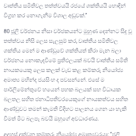
වෘත්තීය සමිතිවල තත්ත්වයයි රජයේ ශක්තියයි හොඳින්
විග්‍රහ කර නොගැනීම විශාල අඩුවක්.”
80 ජූලි වර්ජනය නිසා වර්ජකයන්ට මුහුණ දෙන්නට සිදු වූ
තත්ත්වය නිසි ලෙස සැලසුම් කර, වෘත්තීය සමිතිවල
ශක්තිය මෙන් ම ආණ්ඩුවේ ශක්තියත් කිරා මැන බලා
වර්ජනය නොකැඳවීමේ ප්‍රතිඵලයක් බවයි වෘත්තීය සමිති
නායකයෙකු ලෙස කලක් වැඩ කළ කම්කරු නියෝජ්‍ය
අමාත්‍ය මහින්ද ජයසිංහ ද පවසන්නේ. එසේ ම
පාර්ලිමේන්තුවේ හයෙන් පහක බලයක් සහ විධායක
බලතල සහිත ජනාධිපතිවරයෙකුගේ නායකත්වය සහිත
ආණ්ඩුවට තමන් කැමති විදිහට පාලනය ගෙන යා හැකි
වීමත් මීට බලපෑ බවයි ඔහුගේ අවධාරණය.
අදහස් දක්වන කම්කරු නියෝජ්‍ය අමාත්‍යවරයා; “ජූලි