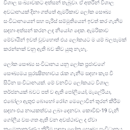
විශාල සංඛ්‍යාවකට අත්සන් තැබුවා. ඒ අතරින් විශාල
අවධානයක් දිනා ගත්තේ ඇමරිකාව ලෝක සෞඛ්‍ය
සංවිධානයෙන් සහ පැරිස් සම්මුතියෙන් ඉවත් කර ගැනීම
සඳහා අත්සන් කරන ලද නියෝග දෙක. ඇමරිකාව
මේවායින් ඉවත් වුවහොත් එය ලෝකයට ම යම් බලපෑමක්
කරන්නක් වනු ඇති බව කිව යුතු නැහැ.
ලෝක සෞඛ්‍ය සංවිධානය යනු ලෝක ප්‍රජාවගේ
සෞඛ්‍යමය සුරක්‍ෂිතභාවය රැක ගැනීම සඳහා කැප වී
සිටින සංවිධානයක්. මේ වනවිට ලෝකයට විශාල
තර්ජනයක් බවට පත් ව ඇති පෝලියෝ, මැලේරියා,
එබෝලා ඇතුළු බොහෝ රෝග මෙලොවින් තුරන් කිරීම
සඳහා එය නායකත්වය ලබා දෙනවා. කොවිඩ්-19 වැනි
ගෝලීය වසංගත ඇති වන අවස්ථාවල ද ඒවා
කළමනාකරණය කිරීම සඳහා ලෝක සෞඛ්‍ය සංවිධානය