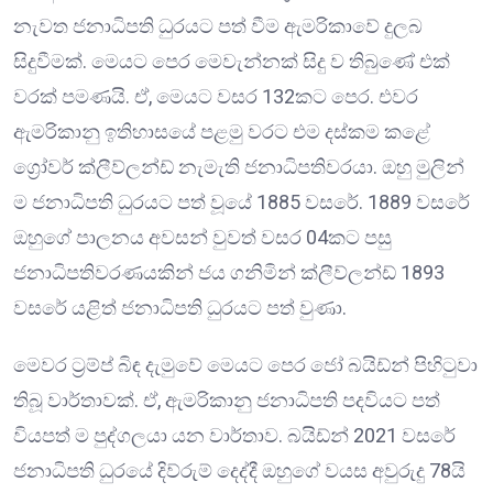
නැවත ජනාධිපති ධුරයට පත් වීම ඇමරිකාවේ දුලබ
සිදුවීමක්. මෙයට පෙර මෙවැන්නක් සිදු ව තිබුණේ එක්
වරක් පමණයි. ඒ, මෙයට වසර 132කට පෙර. එවර
ඇමරිකානු ඉතිහාසයේ පළමු වරට එම දස්කම කළේ
ග්‍රෝවර් ක්ලීව්ලන්ඩ් නැමැති ජනාධිපතිවරයා. ඔහු මුලින්
ම ජනාධිපති ධුරයට පත් වූයේ 1885 වසරේ. 1889 වසරේ
ඔහුගේ පාලනය අවසන් වුවත් වසර 04කට පසු
ජනාධිපතිවරණයකින් ජය ගනිමින් ක්ලීව්ලන්ඩ් 1893
වසරේ යළිත් ජනාධිපති ධුරයට පත් වුණා.
මෙවර ට්‍රම්ප් බිඳ දැමුවේ මෙයට පෙර ජෝ බයිඩ්න් පිහිටුවා
තිබූ වාර්තාවක්. ඒ, ඇමරිකානු ජනාධිපති පදවියට පත්
වියපත් ම පුද්ගලයා යන වාර්තාව. බයිඩ්න් 2021 වසරේ
ජනාධිපති ධුරයේ දිව්රුම් දෙද්දී ඔහුගේ වයස අවුරුදු 78යි