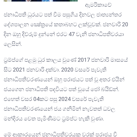
ඇමරිකාවේ
ජනාධිපති ධුරයට පත් වීම පසුගිය දිනවල ජාත්‍යන්තර
දේශපාලන ක්‍ෂේත්‍රයේ කතාබහට ලක්වූවක්. ජනවාරි 20
දින ඔහු දිව්රුම් දුන්නේ එරට 47 වැනි ජනාධිපතිවරයා
ලෙසින්.
ට්‍රම්ප්ගේ පළමු ධුර කාලය වුණේ 2017 ජනවාරි මාසයේ
සිට 2021 ජනවාරි දක්වා. 2020 වසරේ පැවැති
ජනාධිපතිවරණයෙන් ඔහු පරාජයට පත් වූ අතර එයින්
ජයගෙන ජනාධිපති පදවියට පත් වූයේ ජෝ බයිඩ්න්.
එහෙත් වසර 04කට පසු 2024 වසරේ පැවැති
ජනාධිපතිවරණයෙන් ජය ගනිමින් නැවතත් ධවල
මන්දිරය වෙත පැමිණීමට ට්‍රම්ප්ට හැකි වුණා.
මේ ආකාරයෙන් ජනාධිපතිවරයකු වරක් පරාජය වී