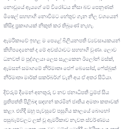
නොවූයේ ඇයගේ මේ විරෝධය නිසා බව පෙනුණත්
මිෂෙල් සහභාගි නොවීමට හේතුව ගැන නිල වශයෙන්
කිසිදු ප්‍රකාශයක් නිකුත් කර තිබුණේ නැහැ.
ඇමරිකාවේ ඉහළ ම පෙළේ බිලියනපති ව්‍යවසායකයන්
කිහිපදෙනෙක් ද මේ අවස්ථාවට සහභාගි වුණා. ලොව
ධනවත් ම පුද්ගලයා ලෙස සැලකෙන ඊලෝන් මස්ක්,
ඇමසන් සමාගමේ නිර්මාතෘ ජෙෆ් බෙසෝස්, ෆේස්බුක්
නිර්මාතෘ මාර්ක් සකර්බර්ග් වැනි අය ඒ අතර සිටියා.
දිව්රුම් දීමෙන් අනතුරු ව නව ජනාධිපති ට්‍රම්ප් සිය
ප්‍රතිපත්ති පිළිබඳ සඳහන් කරමින් ජාතිය අමතා කතාවක්
කළා. එහිදී ඔහු පැවසුවේ පසුගිය කාලයේ බොහෝ
පසුබෑම්වලට ලක් වූ ඇමරිකාව නැවත ස්වර්ණමය