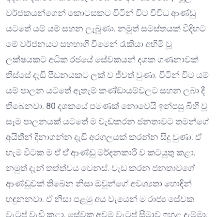
වර්ජකයන්ගෙන් කොටසකට විටින් විට විවිධ ආණ්ඩු
යටතේ යම් යම් සහන ලැබුණා. නමුත් සමස්තයක් විදිහට
මේ වර්ජනයට සහභාගි වීමෙන් රැකියා අහිමි වූ
ලක්ෂයකට අධික රජයේ සේවකයන් දශක ගණනාවක්
තිස්සේ දැඩි පීඩනයකට ලක් ව ජීවත් වුණා. විටින් විට යම්
යම් පාලන යටතේ ඇතැම් කණ්ඩායම්වලට සහන ලබා දී
තිබෙනවා. 80 දශකයේ පමණක් නොවෙයි ඉන්පසු බිහි වූ
සෑම පාලනයක් යටතේ ම වැඩකරන ජනතාවට තමන්ගේ
අයිතීන් දිනාගන්න දැඩි අරගලයක් කරන්න සිදු වුණා. ඒ
හැම විටක ම ඒ ඒ ආණ්ඩු මර්දනකාරී ව කටයුතු කළා.
නමුත් දැන් තත්ත්වය වෙනස්. වැඩ කරන ජනතාවගේ
ආණ්ඩුවක් තිබෙන නිසා ඔවුන්ගේ අවශ්‍යතා හොඳින්
හඳුනනවා. ඒ නිසා පළමු අය වැයෙන් ම රාජ්‍ය සේවක
වැටුප් වැඩි කළා. සේවක අවම වැටුප් සීමාව ඉහළ දැම්මා.