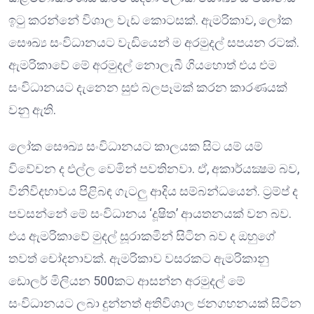
ඉටු කරන්නේ විශාල වැඩ කොටසක්. ඇමරිකාව, ලෝක
සෞඛ්‍ය සංවිධානයට වැඩියෙන් ම අරමුදල් සපයන රටක්.
ඇමරිකාවේ මේ අරමුදල් නොලැබී ගියහොත් එය එම
සංවිධානයට දැනෙන සුළු බලපෑමක් කරන කාරණයක්
වනු ඇති.
ලෝක සෞඛ්‍ය සංවිධානයට කාලයක සිට යම් යම්
විවේචන ද එල්ල වෙමින් පවතිනවා. ඒ, අකාර්යක්‍ෂම බව,
විනිවිදභාවය පිළිබඳ ගැටලු ආදිය සම්බන්ධයෙන්. ට්‍රම්ප් ද
පවසන්නේ මේ සංවිධානය ‘දූෂිත’ ආයතනයක් වන බව.
එය ඇමරිකාවේ මුදල් සූරාකමින් සිටින බව ද ඔහුගේ
තවත් චෝදනාවක්. ඇමරිකාව වසරකට ඇමරිකානු
ඩොලර් මිලියන 500කට ආසන්න අරමුදල් මේ
සංවිධානයට ලබා දුන්නත් අතිවිශාල ජනගහනයක් සිටින