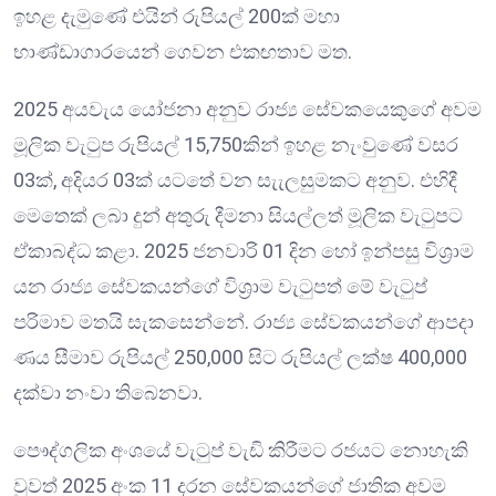
ඉහළ දැමුණේ එයින් රුපියල් 200ක් මහා
භාණ්ඩාගාරයෙන් ගෙවන එකඟතාව මත.
2025 අයවැය යෝජනා අනුව රාජ්‍ය සේවකයෙකුගේ අවම
මූලික වැටුප රුපියල් 15,750කින් ඉහළ නැංවුණේ වසර
03ක්, අදියර 03ක් යටතේ වන සැැලසුමකට අනුව. එහිදී
මෙතෙක් ලබා දුන් අතුරු දීමනා සියල්ලත් මූලික වැටුපට
ඒකාබද්ධ කළා. 2025 ජනවාරි 01 දින හෝ ඉන්පසු විශ්‍රාම
යන රාජ්‍ය සේවකයන්ගේ විශ්‍රාම වැටුපත් මේ වැටුප්
පරිමාව මතයි සැකසෙන්නේ. රාජ්‍ය සේවකයන්ගේ ආපදා
ණය සීමාව රුපියල් 250,000 සිට රුපියල් ලක්ෂ 400,000
දක්වා නංවා තිබෙනවා.
පෞද්ගලික අංශයේ වැටුප් වැඩි කිරීමට රජයට නොහැකි
වුවත් 2025 අංක 11 දරන සේවකයන්ගේ ජාතික අවම