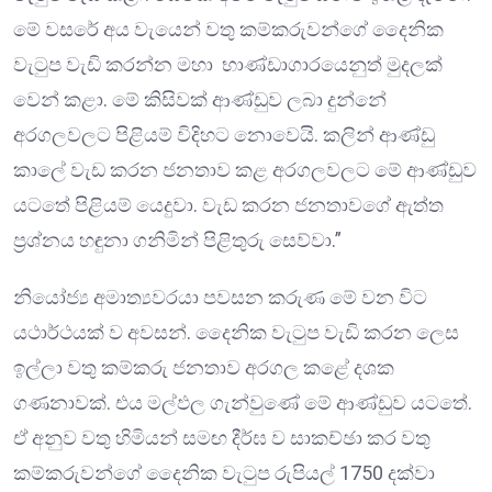
මේ වසරේ අය වැයෙන් වතු කම්කරුවන්ගේ දෛනික
වැටුප වැඩි කරන්න මහා භාණ්ඩාගාරයෙනුත් මුදලක්
වෙන් කළා. මේ කිසිවක් ආණ්ඩුව ලබා දුන්නේ
අරගලවලට පිළියම් විදිහට නොවෙයි. කලින් ආණ්ඩු
කාලේ වැඩ කරන ජනතාව කළ අරගලවලට මේ ආණ්ඩුව
යටතේ පිළියම් යෙදුවා. වැඩ කරන ජනතාවගේ ඇත්ත
ප්‍රශ්නය හඳුනා ගනිමින් පිළිතුරු සෙව්වා.”
නියෝජ්‍ය අමාත්‍යවරයා පවසන කරුණ මේ වන විට
යථාර්ථයක් ව අවසන්. දෛනික වැටුප වැඩි කරන ලෙස
ඉල්ලා වතු කම්කරු ජනතාව අරගල කළේ දශක
ගණනාවක්. එය මල්ඵල ගැන්වුණේ මේ ආණ්ඩුව යටතේ.
ඒ අනුව වතු හිමියන් සමඟ දීර්ඝ ව සාකච්ඡා කර වතු
කම්කරුවන්ගේ දෛනික වැටුප රුපියල් 1750 දක්වා