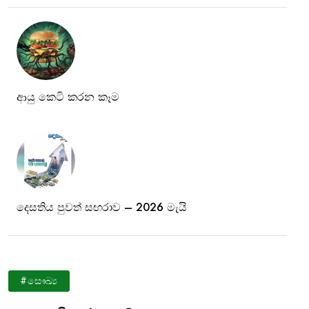
ආයු කෙටි කරන කෑම
දෙසතිය පුවත් සඟරාව – 2026 මැයි
#සෞඛ්‍ය