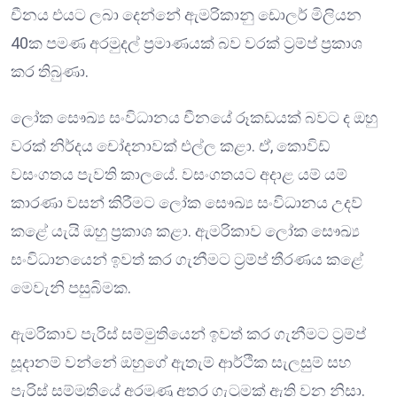
චීනය එයට ලබා දෙන්නේ ඇමරිකානු ඩොලර් මිලියන
40ක පමණ අරමුදල් ප්‍රමාණයක් බව වරක් ට්‍රම්ප් ප්‍රකාශ
කර තිබුණා.
ලෝක සෞඛ්‍ය සංවිධානය චීනයේ රූකඩයක් බවට ද ඔහු
වරක් නිර්දය චෝදනාවක් එල්ල කළා. ඒ, කොවිඩ්
වසංගතය පැවති කාලයේ. වසංගතයට අදාළ යම් යම්
කාරණා වසන් කිරීමට ලෝක සෞඛ්‍ය සංවිධානය උදව්
කළේ යැයි ඔහු ප්‍රකාශ කළා. ඇමරිකාව ලෝක සෞඛ්‍ය
සංවිධානයෙන් ඉවත් කර ගැනීමට ට්‍රම්ප් තීරණය කළේ
මෙවැනි පසුබිමක.
ඇමරිකාව පැරිස් සම්මුතියෙන් ඉවත් කර ගැනීමට ට්‍රම්ප්
සූදානම් වන්නේ ඔහුගේ ඇතැම් ආර්ථික සැලසුම් සහ
පැරිස් සම්මුතියේ අරමුණු අතර ගැටුමක් ඇති වන නිසා.