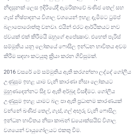
නිදසුනක් ලෙස ඉදිරියේදී ඇමරිකාවේ ඛණිජ තෙල් සහ
ගෑස් නිෂ්පාදනය විශාල වශයෙන් ඉහළ දැමීමට ට්‍රම්ප්
බලාපොරොත්තු වනවා. එයින් එරට ආර්ථිකයට නව
ජවයක් එක් කිරීමයි ඔහුගේ අපේක්‍ෂාව. එහෙත් පැරිස්
සම්මුතිය යනු ලෝකයේ ෆොසිල ඉන්ධන භාවිතය අවම
කිරීම සඳහා කටයුතු ක්‍රියා කරන ගිවිසුමක්.
2016 වසරේ මේ සම්මුතිය ඇති කරගන්නා ලද්දේ ගෝලීය
උණුසුම ඉහළ යාම වැනි කාරණා නිසා ලෝකයට
මුහුණදෙන්නට සිදු ව ඇති අර්බුද විසඳීමට. ගෝලීය
උණුසුම ඉහළ යාමට බල පා ඇති ප්‍රධානම කාරණයක්
වන්නේ ඛණිජ තෙල්, ගෑස්, ගල් අඟුරු වැනි ෆොසිල
ඉන්ධන භාවිතය නිසා කාබන් ඩයොක්සයිඩ් විශාල
වශයෙන් වායුගෝලයට එකතු වීම.