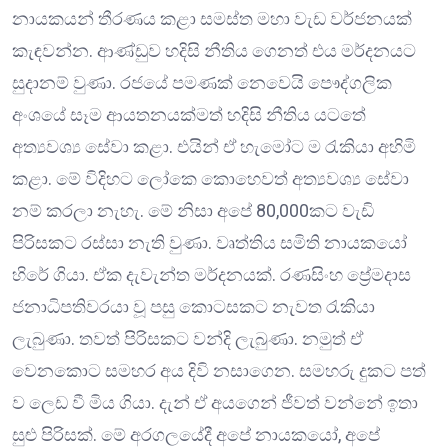
නායකයන් තීරණය කළා සමස්ත මහා වැඩ වර්ජනයක්
කැඳවන්න. ආණ්ඩුව හදිසි නීතිය ගෙනත් එය මර්දනයට
සුදානම් වුණා. රජයේ පමණක් නෙවෙයි පෞද්ගලික
අංශයේ සෑම ආයතනයක්මත් හදිසි නීතිය යටතේ
අත්‍යවශ්‍ය සේවා කළා. එයින් ඒ හැමෝට ම රැකියා අහිමි
කළා. මේ විදිහට ලෝකෙ කොහෙවත් අත්‍යවශ්‍ය සේවා
නම් කරලා නැහැ. මේ නිසා අපේ 80,000කට වැඩි
පිරිසකට රස්සා නැති වුණා. වෘත්තිය සමිති නායකයෝ
හිරේ ගියා. ඒක දැවැන්ත මර්දනයක්. රණසිංහ ප්‍රේමදාස
ජනාධිපතිවරයා වූ පසු කොටසකට නැවත රැකියා
ලැබුණා. තවත් පිරිසකට වන්දි ලැබුණා. නමුත් ඒ
වෙනකොට සමහර අය දිවි නසාගෙන. සමහරු දුකට පත්
ව ලෙඩ වී මිය ගියා. දැන් ඒ අයගෙන් ජීවත් වන්නේ ඉතා
සුළු පිරිසක්. මේ අරගලයේදී අපේ නායකයෝ, අපේ