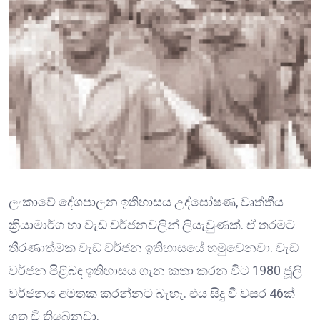
ලංකාවේ දේශපාලන ඉතිහාසය උද්ඝෝෂණ, වෘත්තීය
ක්‍රියාමාර්ග හා වැඩ වර්ජනවලින් ලියැවුණක්. ඒ තරමට
තීරණාත්මක වැඩ වර්ජන ඉතිහාසයේ හමුවෙනවා. වැඩ
වර්ජන පිළිබඳ ඉතිහාසය ගැන කතා කරන විට 1980 ජූලි
වර්ජනය අමතක කරන්නට බැහැ. එය සිදු වී වසර 46ක්
ගත වී තිබෙනවා.