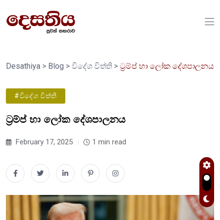
Desathiya
>
Blog
>
විදේශ විත්ති
>
ට්‍රම්ප් හා ලෝක දේශපාලනය
#විදේශ විත්ති
ට්‍රම්ප් හා ලෝක දේශපාලනය
February 17, 2025
1 min read