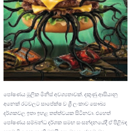
පෝෂණය මූලික මිනිස් අවශ්‍යතාවක්. දකුණු ආසියානු
අනෙක් රටවලට සාපේක්ෂ ව ශ්‍රී ලංකාව සෞඛ්‍ය
දර්ශකවල ඉතා ඉහළ තත්ත්වයක සිටිනවා. එහෙත්
පෝෂණය සම්බන්ධ දර්ශක සමඟ සංසන්දනයේදී ඒ පිළිබඳ