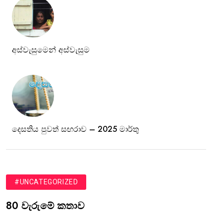
අස්වැසුමෙන් අස්වැසුම
දෙසතිය පුවත් සඟරාව – 2025 මාර්තු
#UNCATEGORIZED
80 වැරුමේ කතාව