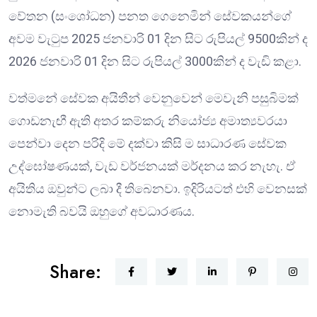
වේතන (සංශෝධන) පනත ගෙනෙමින් සේවකයන්ගේ
අවම වැටුප 2025 ජනවාරි 01 දින සිට රුපියල් 9500කින් ද
2026 ජනවාරි 01 දින සිට රුපියල් 3000කින් ද වැඩි කළා.
වත්මනේ සේවක අයිතීන් වෙනුවෙන් මෙවැනි පසුබිමක්
ගොඩනැඟී ඇති අතර කම්කරු නියෝජ්‍ය අමාත්‍යවරයා
පෙන්වා දෙන පරිදි මේ දක්වා කිසි ම සාධාරණ සේවක
උද්ඝෝෂණයක්, වැඩ වර්ජනයක් මර්දනය කර නැහැ. ඒ
අයිතිය ඔවුන්ට ලබා දී තිබෙනවා. ඉදිරියටත් එහි වෙනසක්
නොමැති බවයි ඔහුගේ අවධාරණය.
Share: