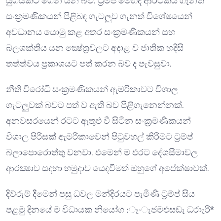
යුගයකට ගෙන යන බව. ට්‍රම්ප් මෙහිදී ආර්ථිකය ගැනත්
සංක්‍රමණිකයන් පිළිබඳ ගැටලුව ගැනත් විශේෂයෙන්
අවධානය යොමු කළ අතර සංක්‍රමණිකයන් සහ
බලශක්තිය යන ක්‍ෂේත්‍රවලට අදාළ ව ජාතික හදිසි
තත්ත්වය ප්‍රකාශයට පත් කරන බව ද පැවසුවා.
නීති විරෝධී සංක්‍රමණිකයන් ඇමරිකාවට විශාල
ගැටලුවක් බවට පත් ව ඇති බව පිළිගැනෙන්නක්.
අනවසරයෙන් රටට ඇතුළු වී සිටින සංක්‍රමණිකයන්
විශාල පිරිසක් ඇමරිකාවෙන් පිටුවහල් කිරීමට ට්‍රම්ප්
බලාපොරොත්තු වනවා. එමෙන් ම එරට දේශසීමාවල
ආරක්‍ෂාව සඳහා හමුදාව යෙදවීමත් ඔහුගේ අපේක්ෂාවක්.
දිව්රුම් දීමෙන් පසු ධවල මන්දිරයට පැමිණි ට්‍රම්ප් සිය
පළමු දිනයේ ම විධායක නියෝග :ෑංැජමඑසඩැ ධරාැරි*