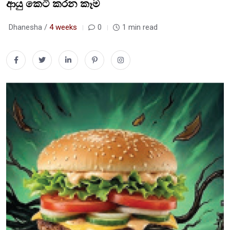
ආයු කෙටි කරන කෑම
Dhanesha /
4 weeks
0
1 min read