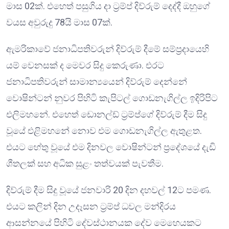
මාස 02ක්. එහෙත් පසුගිය දා ට්‍රම්ප් දිව්රුම් දෙද්දී ඔහුගේ
වයස අවුරුදු 78යි මාස 07ක්.
ඇමරිකාවේ ජනාධිපතිවරුන් දිව්රුම් දීමේ සම්ප්‍රදායෙහි
යම් වෙනසක් ද මෙවර සිදු කෙරුණා. එරට
ජනාධිපතිවරුන් සාමාන්‍යයෙන් දිව්රුම් දෙන්නේ
වොෂින්ටන් නුවර පිහිටි කැපිටල් ගොඩනැගිල්ල ඉදිරිපිට
එලිමහනේ. එහෙත් ඩොනල්ඩ් ට්‍රම්ප්ගේ දිව්රුම් දීම සිදු
වූයේ එළිමහනේ නොව එම ගොඩනැගිල්ල ඇතුළත.
එයට හේතු වූයේ එම දිනවල වොෂින්ටන් ප්‍රදේශයේ දැඩි
ශීතලක් සහ අධික සුළං තත්වයක් පැවතීම.
දිව්රුම් දීම සිදු වූයේ ජනවාරි 20 දින දහවල් 12ට පමණ.
එයට කලින් දින උදෑසන ට්‍රම්ප් ධවල මන්දිරය
ආසන්නයේ පිහිටි දේවස්ථානයක දේව මෙහෙයකට