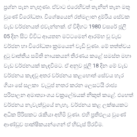
ප්‍රශ්න පැන නැඟුණා. ඒවාට එරෙහිවත් තැනින් තැන මතු
වුණේ විරෝධතා. විශේෂයෙන් රත්මලාන දුම්රිය සේවක
වැඩ වර්ජනයත් එවැන්නක්. ඒ විදිහට 1980 වසරේ ජූලි
05 දින සිට විවිධ ආයතන මට්ටමෙන් ආරම්භ වූ වැඩ
වර්ජන හා විරෝධතා ක්‍රමයෙන් වැඩි වුණා. මේ තත්ත්වය
දුටු වෘත්තීය සමිති නායකයන් තීරණය කළේ සමස්ත මහා
වැඩ වර්ජනයක් කැඳවීමට. ඒ අනුව ජූලි 18 දින මේ වැඩ
වර්ජනය කැඳවූ අතර වර්ජනය කළහොත් සේවය හැර
ගියා සේ සලකා වැටුප් නතර කරන ලෙසටයි රාජ්‍ය
පරිපාලන අමාත්‍යාංශය චක්‍රලේඛයක් නිකුත් කළේ. එහෙත්
වර්ජනය නැවැත්වූයේ නැහැ. වර්ජනය කළ ලක්ෂයකට
අධික පිරිසකට රැකියා අහිමි වුණා. එහි ප්‍රතිඵලය වුණේ
ආණ්ඩුව පාක්ෂිකයන්ගෙන් ඒ හිඩැස් පිරවීම.