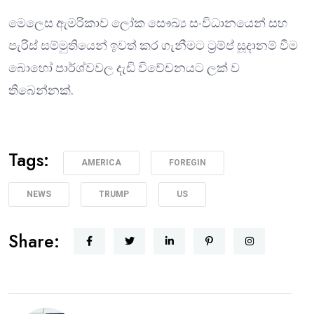
මෙලෙස ඇමරිකාව ලෝක සෞඛ්‍ය සංවිධානයෙන් සහ
පැරිස් සම්මුතියෙන් ඉවත් කර ගැනීමට ට්‍රම්ප් සූදානම් වීම
බොහෝ පාර්ශ්වවල දැඩි විවේචනයට ලක් ව
තිබෙන්නක්.
Tags:
AMERICA
FOREGIN
NEWS
TRUMP
US
Share: