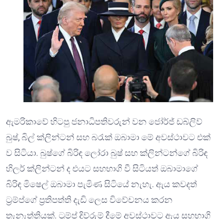
ඇමරිකාවේ හිටපු ජනාධිපතිවරුන් වන ජෝර්ජ් ඩබ්ලිව්
බුෂ්, බිල් ක්ලින්ටන් සහ බරැක් ඔබාමා මේ අවස්ථාවට එක්
ව සිටියා. බුෂ්ගේ බිරිඳ ලෝරා බුෂ් සහ ක්ලින්ටන්ගේ බිරිඳ
හිලර් ක්ලින්ටන් ද එයට සහභාගි වී සිටියත් ඔබාමාගේ
බිරිඳ මිෂෙල් ඔබාමා පැමිණ සිටියේ නැහැ. ඇය කවදත්
ට්‍රම්ප්ගේ ප්‍රතිපත්ති දැඩි ලෙස විවේචනය කරන
තැනැත්තියක්. ට්‍රම්ප් දිව්රුම් දීමේ අවස්ථාවට ඇය සහභාගි