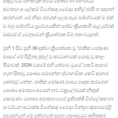
සතුටු විය නොහැකි බවයි සෞඛ්‍ය හා ජනමාධ්‍ය
අමාත්‍යාංශ ලේකම් විශේෂඥ වෛද්‍ය අනිල් ජාසිංහ සඳහන්
කරන්නේ. මේ නිසා රජයක් ලෙස සෑම පාර්ශ්වයක් ම එක්
ව බහු පාර්ශ්වීය ප්‍රවේශයකින් සාර්ව ක්‍රියාකාරී සැලැස්මක්
ඔස්සේ ඒ වෙනුවෙන් ක්‍රියාත්මක වීම ඉතා වැදගත්.
ජුනි 1 සිට ජුනි 30 දක්වා ක්‍රියාත්මක වූ ‘ජාතික පෝෂණ
මාසය’ මේ පිළිබඳ පුළුල් ව අවධානයක් යොමු වූ කාල
සීමාවක්. 2026 වසරේ එහි තේමාව වූයේ ‘කෙටි ආහාර
ගැන සිතමු, සෞඛ්‍ය සම්පන්න ස්වාභාවික කෙටි ආහාර
තෝරමු’ යන්න. ජාතික පෝෂණ මාසය පාදක කරගෙන
සෞඛ්‍ය අමාත්‍යාංශයෙන් නව චක්‍රලේඛයක් නිකුත්
කෙරුණා. සෞඛ්‍ය අමාත්‍යාංශයේ ප්‍රතිපත්ති විශ්ලේෂක හා
සංවර්ධන අධ්‍යක්ෂ විශේෂඥ වෛද්‍ය වින්ද්‍යා කුමාරපේළි
පවසන්නේ මේ තේමාවත් සමඟ සෞඛ්‍යයට අහිතකර