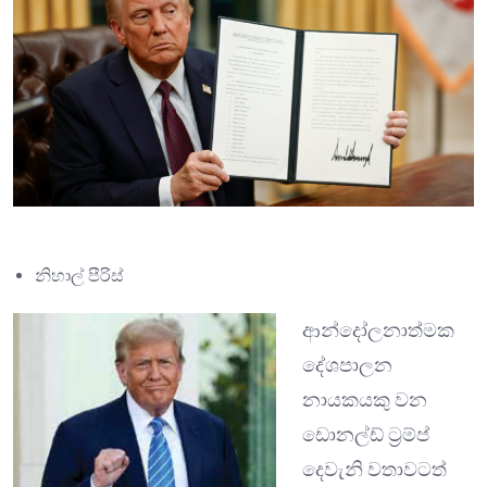
නිහාල් පීරිස්
ආන්දෝලනාත්මක
දේශපාලන
නායකයකු වන
ඩොනල්ඩ් ට්‍රම්ප්
දෙවැනි වතාවටත්