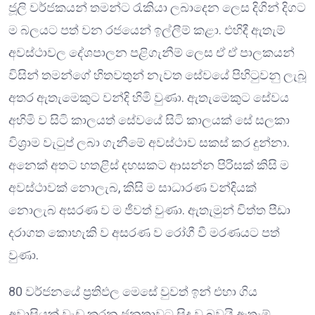
ජූලි වර්ජකයන් තමන්ට රැකියා ලබාදෙන ලෙස දිගින් දිගට
ම බලයට පත් වන රජයෙන් ඉල්ලීම් කළා. එහිදී ඇතැම්
අවස්ථාවල දේශපාලන පළිගැනීම් ලෙස ඒ ඒ පාලකයන්
විසින් තමන්ගේ හිතවතුන් නැවත සේවයේ පිහිටුවනු ලැබූ
අතර ඇතැමෙකුට වන්දි හිමි වුණා. ඇතැමෙකුට සේවය
අහිමි ව සිටි කාලයත් සේවයේ සිටි කාලයක් සේ සලකා
විශ්‍රාම වැටුප් ලබා ගැනීමේ අවස්ථාව සකස් කර දුන්නා.
අනෙක් අතට හතළිස් දහසකට ආසන්න පිරිසක් කිසි ම
අවස්ථාවක් නොලැබ, කිසි ම සාධාරණ වන්දියක්
නොලැබ අසරණ ව ම ජීවත් වුණා. ඇතැමුන් චිත්ත පීඩා
දරාගත කොහැකි ව අසරණ ව රෝගී වී මරණයට පත්
වුණා.
80 වර්ජනයේ ප්‍රතිඵල මෙසේ වුවත් ඉන් එහා ගිය
අවාසියක් වැඩ කරන ජනතාවට සිදු වූ බවයි ඇතැම්